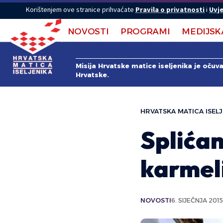
Korištenjem ove stranice prihvaćate
Pravila o privatnosti
i
Uvje
NOVOSTI
PROGRAMI
MEDIJSK
Misija Hrvatske matice iseljenika je očuv
Hrvatske.
HRVATSKA MATICA ISELJ
Splića
karmeli
NOVOSTI
6. SIJEČNJA 2015