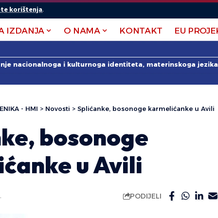
te korištenja
.
A IZDANJA
O NAMA
KONTAKT
EU PROJE
anje nacionalnoga i kulturnoga identiteta, materinskoga jezika 
ENIKA - HMI
>
Novosti
>
Splićanke, bosonoge karmelićanke u Avili
nke, bosonoge
ćanke u Avili
PODIJELI
.