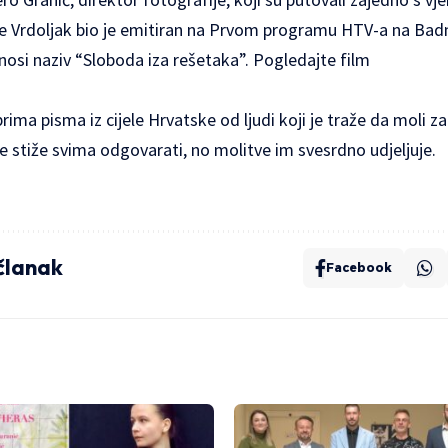
Vrdoljak bio je emitiran na Prvom programu HTV-a na Badnja
nosi naziv “Sloboda iza rešetaka”.
Pogledajte film
rima pisma iz cijele Hrvatske od ljudi koji je traže da moli z
e stiže svima odgovarati, no molitve im svesrdno udjeljuje.
 članak
Facebook