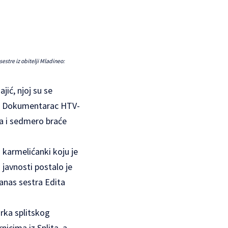
sestre iz obitelji Mladineo:
jić, njoj su se
era. Dokumentarac HTV-
ja i sedmero braće
 karmelićanki koju je
javnosti postalo je
danas sestra Edita
rka splitskog
nicima iz Splita, a