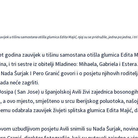
ijek u tišinu samostana otišla glumica Edita Majić, njoj su se pridružile, jedna po jedna, i tri 
et godina zauvijek u tišinu samostana otišla glumica Edita Ma
dna, i tri sestre iz obitelji Mladineo: Mihaela, Gabriela i Est
Nada Šurjak I Pero Granić govori i o posjetu njihovih roditel
ada neće zagrliti.
ipa ( San Jose) u španjolskoj Avili živi zajednica bosonogih
 a ovo mjesto, smješteno u srcu Iberijskog poluotoka, našoj 
emu odabrala zauvijek živjeti splitska glumica Edita Majić, 
vom uzbudljivom posjetu Avili snimili su Nada Šurjak, novina
o Granić, direktor fotografije, koji su putovali zajedno s vjer