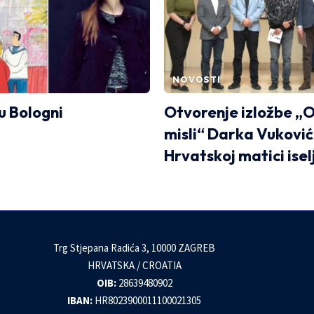
NOVOSTI
u Bologni
Otvorenje izložbe „
misli“ Darka Vuković
Hrvatskoj matici isel
Trg Stjepana Radića 3, 10000 ZAGREB
HRVATSKA / CROATIA
OIB:
28639480902
IBAN:
HR8023900011100021305