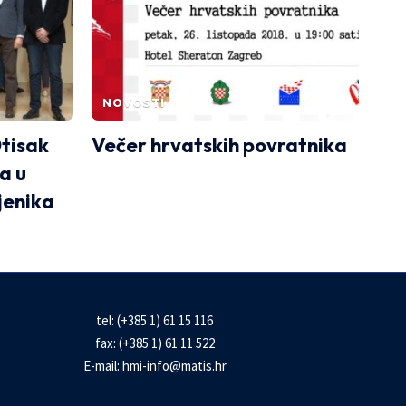
NOVOSTI
Otisak
Večer hrvatskih povratnika
a u
jenika
tel: (+385 1) 61 15 116
fax: (+385 1) 61 11 522
E-mail:
hmi-info@matis.hr