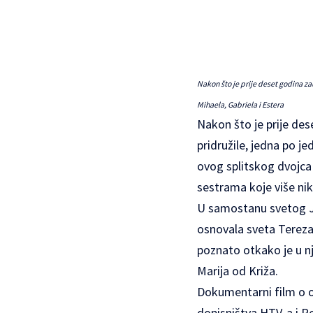
Nakon što je prije deset godina zauv
Mihaela, Gabriela i Estera
Nakon što je prije des
pridružile, jedna po je
ovog splitskog dvojca 
sestrama koje više nik
U samostanu svetog Jos
osnovala sveta Tereza,
poznato otkako je u nj
Marija od Križa.
Dokumentarni film o o
dopisništva HTV-a i Per