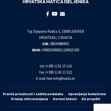
HRVATSKA MATICA ISELJENIKA
Trg Stjepana Radića 3, 10000 ZAGREB
HRVATSKA / CROATIA
OIB:
28639480902
IBAN:
HR8023900011100021305
tel: (+385 1) 61 15 116
fax: (+385 1) 61 11 522
E-mail:
hmi-info@matis.hr
Pravila privatnosti i zaštite podataka
Upravljanje kolačićima
Pristup informacijama
Korisni linkovi
EU projekti