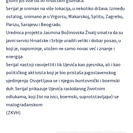
glumi još više od 50 hrvatskih glumaca.
Serijal je sniman na više lokacija, u nekoliko država. Između
ostalog, snimano je u Vrgorcu, Makarskoj, Splitu, Zagrebu,
Parizu, Sarajevu i Beogradu.
Urednica projekta Jasmina Božinovska Živalj smatra da su
javni servisi Hrvatske i Srbije uradili veliki i dobar posao, u
koji je, napominje, uložen ne samo novac već i znanje i
energija.
Serijal nastoji rasvijetliti lik Ujevića kao pjesnika, ali i kao
političkog aktivista koji je bio pristaša jugoslavenskog
ujedinjenja. Osvjetljava se i njegov buntovnički i boemski
duh. Serijal prikazuje Ujevića raskidanog životnim
odlukama, koji živi na ivici, boemski, suprotstavljajući se
malograđanskom
(ZKVH)