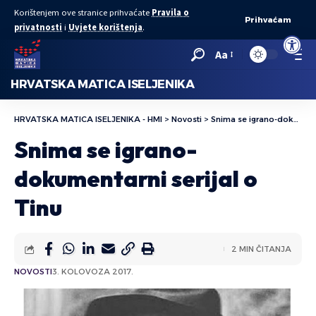
Korištenjem ove stranice prihvaćate
Pravila o
Prihvaćam
privatnosti
i
Uvjete korištenja
.
Open to
Aa
HRVATSKA MATICA ISELJENIKA
HRVATSKA MATICA ISELJENIKA - HMI
>
Novosti
>
Snima se igrano-dokumentarni serijal o Tinu
Snima se igrano-
dokumentarni serijal o
Tinu
2 MIN ČITANJA
NOVOSTI
3. KOLOVOZA 2017.