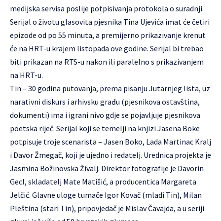
medijska servisa poslije potpisivanja protokola o suradnji.
Serijal o životu glasovita pjesnika Tina Ujevića imat će četiri
epizode od po 55 minuta, a premijerno prikazivanje krenut
će na HRT-u krajem listopada ove godine. Serijal bi trebao
biti prikazan na RTS-u nakon ili paralelno s prikazivanjem
na HRT-u.
Tin – 30 godina putovanja, prema pisanju Jutarnjeg lista, uz
narativni diskurs i arhivsku građu (pjesnikova ostavština,
dokumenti) ima i igrani nivo gdje se pojavljuje pjesnikova
poetska riječ. Serijal koji se temelji na knjizi Jasena Boke
potpisuje troje scenarista – Jasen Boko, Lada Martinac Kralj
i Davor Žmegač, koji je ujedno i redatelj. Urednica projekta je
Jasmina Božinovska Živalj. Direktor fotografije je Davorin
Gecl, skladatelj Mate Matišić, a producentica Margareta
Jelčić. Glavne uloge tumače Igor Kovač (mladi Tin), Milan
Pleština (stari Tin), pripovjedač je Mislav Čavajda, a u seriji