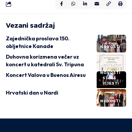
Vezani sadržaj
Zajednička proslava 150.
obljetnice Kanade
NOVOSTI
Duhovna korizmena večer uz
koncert u katedrali Sv. Tripuna
NOVOSTI
NOVOSTI
Koncert Valova u Buenos Airesu
STARE
VIJESTI
Hrvatski dan u Nardi
NOVOSTI