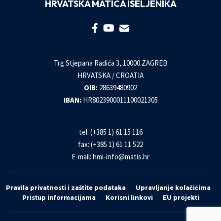
HRVATSKA MATICA ISELJENIKA
Trg Stjepana Radića 3, 10000 ZAGREB
HRVATSKA / CROATIA
OIB:
28639480902
IBAN:
HR8023900011100021305
tel: (+385 1) 61 15 116
fax: (+385 1) 61 11 522
E-mail:
hmi-info@matis.hr
Pravila privatnosti i zaštite podataka
Upravljanje kolačićima
Pristup informacijama
Korisni linkovi
EU projekti