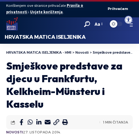
Korištenjem ove stranice prihvaćate
Pravila o
Prihvaćam
privatnosti
i
Uvjete korištenja
.
Open to
Aa
HRVATSKA MATICA ISELJENIKA
HRVATSKA MATICA ISELJENIKA - HMI
>
Novosti
>
Smješkove predstave za djecu u Frankfurtu, Kelkheim-Münsteru i Kasselu
Smješkove predstave za
djecu u Frankfurtu,
Kelkheim-Münsteru i
Kasselu
1 MIN ČITANJA
NOVOSTI
27. LISTOPADA 2014.