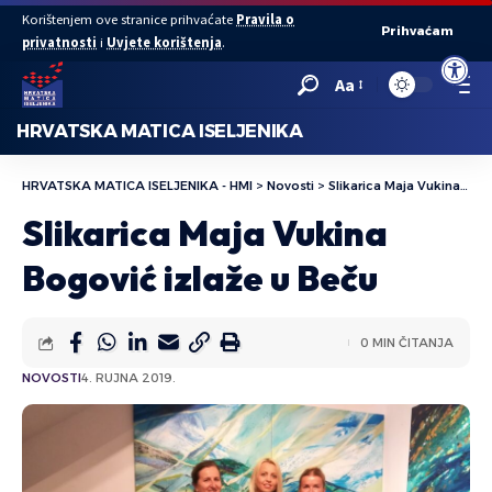
Korištenjem ove stranice prihvaćate
Pravila o
Prihvaćam
privatnosti
i
Uvjete korištenja
.
Open to
Aa
HRVATSKA MATICA ISELJENIKA
HRVATSKA MATICA ISELJENIKA - HMI
>
Novosti
>
Slikarica Maja Vukina Bogović izlaže u Beču
Slikarica Maja Vukina
Bogović izlaže u Beču
0 MIN ČITANJA
NOVOSTI
4. RUJNA 2019.