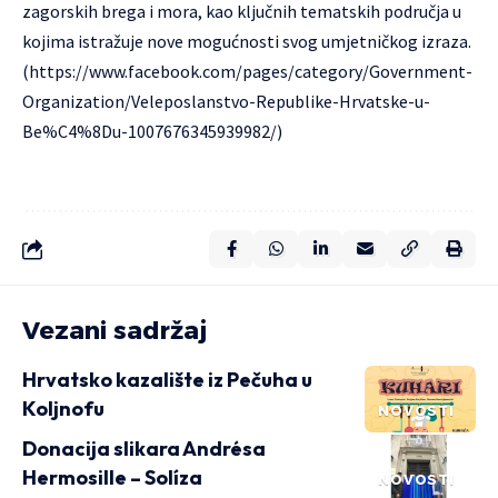
zagorskih brega i mora, kao ključnih tematskih područja u
kojima istražuje nove mogućnosti svog umjetničkog izraza.
(
https://www.facebook.com/pages/category/Government-
Organization/Veleposlanstvo-Republike-Hrvatske-u-
Be%C4%8Du-1007676345939982/
)
Vezani sadržaj
Hrvatsko kazalište iz Pečuha u
Koljnofu
NOVOSTI
Donacija slikara Andrésa
Hermosille – Solíza
NOVOSTI