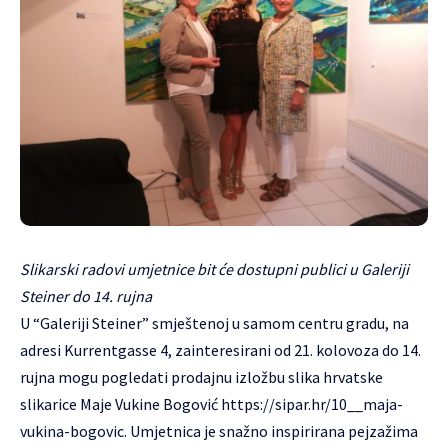
Slikarski radovi umjetnice bit će dostupni publici u Galeriji
Steiner do 14. rujna
U “Galeriji Steiner” smještenoj u samom centru gradu, na
adresi Kurrentgasse 4, zainteresirani od 21. kolovoza do 14.
rujna mogu pogledati prodajnu izložbu slika hrvatske
slikarice Maje Vukine Bogović
https://sipar.hr/10__maja-
vukina-bogovic
. Umjetnica je snažno inspirirana pejzažima