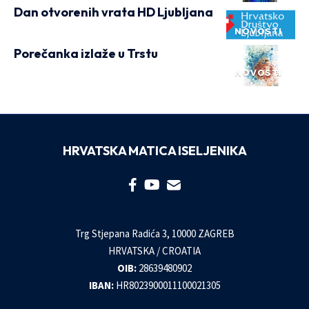
Dan otvorenih vrata HD Ljubljana
NOVOSTI
Porečanka izlaže u Trstu
NOVOSTI
HRVATSKA MATICA ISELJENIKA
Trg Stjepana Radića 3, 10000 ZAGREB
HRVATSKA / CROATIA
OIB:
28639480902
IBAN:
HR8023900011100021305