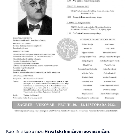
Kao 19. skup u nizu
Hrvatski književni povjesničari
,