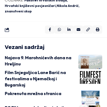
OZNAKE:
Fakultet hrvatskih studija
Hrvatski književni povjesničari
Nikola Andrić
znanstveni skup
Vezani sadržaj
Najava 9. Marohnićevih dana na
Hreljinu
NOVOSTI
Film Snjeguljica Lane Barić na
festivalima u Njemačkoj i
NOVOSTI
Bugarskoj
Pokrenuta mrežna stranica
NOVOSTI