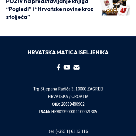
POZIV na predstavljanje knjiga
“Pogledi” i “Hrvatske novine kroz
NOVOSTI
stoljeća”
HRVATSKA MATICA ISELJENIKA
Trg Stjepana Radića 3, 10000 ZAGREB
HRVATSKA / CROATIA
OIB:
28639480902
IBAN:
HR8023900011100021305
tel: (+385 1) 61 15 116