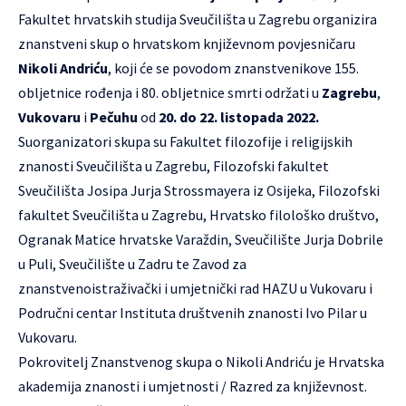
Fakultet hrvatskih studija Sveučilišta
u Zagrebu organizira
znanstveni skup o hrvatskom književnom povjesničaru
Nikoli Andriću
, koji će se povodom znanstvenikove 155.
obljetnice rođenja i 80. obljetnice smrti održati u
Zagrebu
,
Vukovaru
i
Pečuhu
od
20. do 22. listopada 2022.
Suorganizatori skupa su
Fakultet filozofije i religijskih
znanosti
Sveučilišta u Zagrebu,
Filozofski fakultet
Sveučilišta Josipa Jurja Strossmayera
iz Osijeka,
Filozofski
fakultet Sveučilišta u Zagrebu
,
Hrvatsko filološko društvo
,
Ogranak Matice hrvatske Varaždin
,
Sveučilište Jurja Dobrile
u Puli,
Sveučilište u Zadru
te
Zavod za
znanstvenoistraživački i umjetnički rad HAZU u Vukovaru
i
Područni centar Instituta društvenih znanosti Ivo Pilar u
Vukovaru
.
Pokrovitelj Znanstvenog skupa o Nikoli Andriću je
Hrvatska
akademija znanosti i umjetnosti / Razred za književnost
.