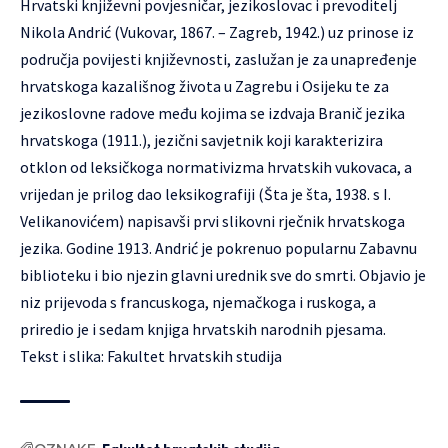
Hrvatski književni povjesničar, jezikoslovac i prevoditelj
Nikola Andrić (Vukovar, 1867. – Zagreb, 1942.) uz prinose iz
područja povijesti književnosti, zaslužan je za unapređenje
hrvatskoga kazališnog života u Zagrebu i Osijeku te za
jezikoslovne radove među kojima se izdvaja Branič jezika
hrvatskoga (1911.), jezični savjetnik koji karakterizira
otklon od leksičkoga normativizma hrvatskih vukovaca, a
vrijedan je prilog dao leksikografiji (Šta je šta, 1938. s I.
Velikanovićem) napisavši prvi slikovni rječnik hrvatskoga
jezika. Godine 1913. Andrić je pokrenuo popularnu Zabavnu
biblioteku i bio njezin glavni urednik sve do smrti. Objavio je
niz prijevoda s francuskoga, njemačkoga i ruskoga, a
priredio je i sedam knjiga hrvatskih narodnih pjesama.
Tekst i slika: Fakultet hrvatskih studija