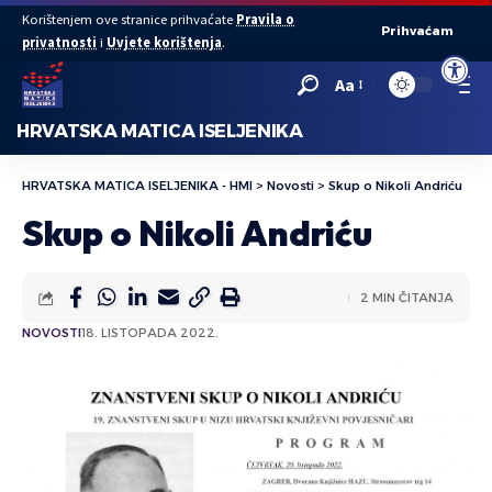
Korištenjem ove stranice prihvaćate
Pravila o
Prihvaćam
privatnosti
i
Uvjete korištenja
.
Open to
Aa
HRVATSKA MATICA ISELJENIKA
HRVATSKA MATICA ISELJENIKA - HMI
>
Novosti
>
Skup o Nikoli Andriću
Skup o Nikoli Andriću
2 MIN ČITANJA
NOVOSTI
18. LISTOPADA 2022.