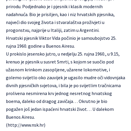
prirodu. Podjednako je i pjesnik i klasik modernih
nadahnuća. Bio je prisiljen, kao i niz hrvatskih pjesnika,
najveći dio svojeg života i stvaralaštva proživjeti u
progonstvu, najprije u Italiji, zatim u Argentini.
Hrvatski pjesnik Viktor Vida počinio je samoubojstvo 25.
rujna 1960. godine u Buenos Airesu.
U prokislo jesensko jutro, u nedjelju 25. rujna 1960., u 9.15,
krenuo je pjesnik u susret Smrti, s kojom se suočio pod
užasnom krinkom zasopljene, užarene lokomotive, i
golemo svijetlo oko zauvijek je ugasilo mudre oči vidovnjaka
divnih pjesničkih svjetova, i bila je po svijetlim tračnicama
prolivena nesmirena krv jednog nesretnog hrvatskog
boema, daleko od dragog zavičaja… Okrutno je bio
pogažen još jedan ispaćeni hrvatski život… U dalekom
Buenos Airesu.
(
http://www.nsk.hr
)