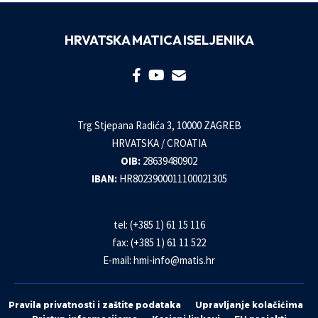
HRVATSKA MATICA ISELJENIKA
Trg Stjepana Radića 3, 10000 ZAGREB
HRVATSKA / CROATIA
OIB:
28639480902
IBAN:
HR8023900011100021305
tel: (+385 1) 61 15 116
fax: (+385 1) 61 11 522
E-mail:
hmi-info@matis.hr
Pravila privatnosti i zaštite podataka
Upravljanje kolačićima