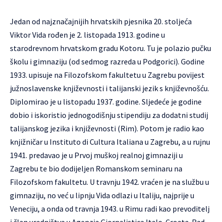
Jedan od najznačajnijih hrvatskih pjesnika 20. stoljeća
Viktor Vida rođen je 2. listopada 1913. godine u
starodrevnom hrvatskom gradu Kotoru. Tu je polazio pučku
školu i gimnaziju (od sedmog razreda u Podgorici). Godine
1933. upisuje na Filozofskom fakultetu u Zagrebu povijest
južnoslavenske književnosti i talijanski jezik s književnošću.
Diplomirao je u listopadu 1937. godine. Sljedeće je godine
dobio i iskoristio jednogodišnju stipendiju za dodatni studij
talijanskog jezika i književnosti (Rim). Potom je radio kao
knjižničar u Instituto di Cultura Italiana u Zagrebu, a u rujnu
1941. predavao je u Prvoj muškoj realnoj gimnaziji u
Zagrebu te bio dodijeljen Romanskom seminaru na
Filozofskom fakultetu. U travnju 1942. vraćen je na službu u
gimnaziju, no već u lipnju Vida odlazi u Italiju, najprije u
Veneciju, a onda od travnja 1943. u Rimu radi kao prevoditelj
i član uredništva u Agenzia Giornalistica Italo-Croata. Rad