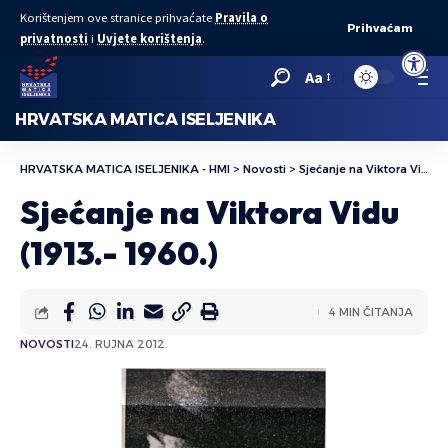
Korištenjem ove stranice prihvaćate
Pravila o
Prihvaćam
privatnosti
i
Uvjete korištenja
.
Open to
Aa
HRVATSKA MATICA ISELJENIKA
HRVATSKA MATICA ISELJENIKA - HMI
>
Novosti
>
Sjećanje na Viktora Vidu (1913.- 1960.)
Sjećanje na Viktora Vidu
(1913.- 1960.)
4 MIN ČITANJA
NOVOSTI
24. RUJNA 2012.