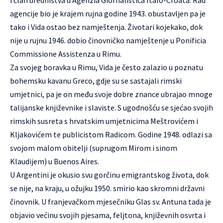
agencije bio je krajem rujna godine 1943. obustavljen pa je
tako i Vida ostao bez namještenja. Životari kojekako, dok
nije u rujnu 1946. dobio činovničko namještenje u Ponificia
Commissione Assistenza u Rimu.
Za svojeg boravka u Rimu, Vida je često zalazio u poznatu
bohemsku kavanu Greco, gdje su se sastajali rimski
umjetnici, pa je on među svoje dobre znance ubrajao mnoge
talijanske književnike i slaviste. S ugodnošću se sjećao svojih
rimskih susreta s hrvatskim umjetnicima Meštrovićem i
Kljakovićem te publicistom Radicom. Godine 1948. odlazi sa
svojom malom obitelji (suprugom Mirom i sinom
Klaudijem) u Buenos Aires.
U Argentini je okusio svu gorčinu emigrantskog života, dok
se nije, na kraju, u ožujku 1950. smirio kao skromni državni
činovnik. U franjevačkom mjesečniku Glas sv. Antuna tada je
objavio većinu svojih pjesama, feljtona, književnih osvrta i