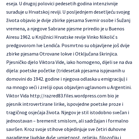
eseja. U drugoj polovici pedesetih godina intenzivnije
surađuje u Hrvatskoj reviji. U posljednjem desetljeću svojeg
života objavio je dvije zbirke pjesama Svemir osobe i Sužanj
vremena, a njegove Sabrane pjesme priredio je u Buenos
Airesu 1962. u Knjižnici Hrvatske revije Vinko Nikolić s
predgovorom Ive Lendića. Posmrtno su objavljene još dvije
zbirke pjesama Otrovane lokve i Otključana škrinjica.
Pjesničko djelo Viktora Vide, iako homogeno, dijeli se na dva
dijela: poetske početke (tridesetak pjesama ispjevanih u
domovini do 1942. godine i njegova odlaska u emigraciju) i
na mnogo veći i zreliji opus objavljen uglavnom u Argentini.
Viktor Vida
http://razred83.files.wordpress.com
bio je
pjesnik introvertirane lirike, ispovjedne poetske proze i
tragičnog osjećaja života. Njegov je stil istodobno svečan i
jednostavan – bremenit smislom, ali sadržajan i formalno
savršen. Kroz svoje stihove objedinjuje sve četiri duhovne
paradigme ljudske duše: umjetnost, religiju, filozofiju i