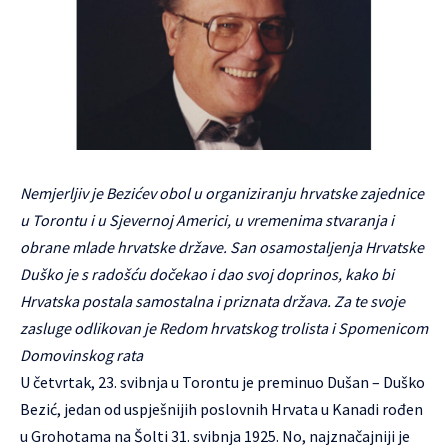
Nemjerljiv je Bezićev obol u organiziranju hrvatske zajednice
u Torontu i u Sjevernoj Americi, u vremenima stvaranja i
obrane mlade hrvatske države. San osamostaljenja Hrvatske
Duško je s radošću dočekao i dao svoj doprinos, kako bi
Hrvatska postala samostalna i priznata država. Za te svoje
zasluge odlikovan je Redom hrvatskog trolista i Spomenicom
Domovinskog rata
U četvrtak, 23. svibnja u Torontu je preminuo Dušan – Duško
Bezić, jedan od uspješnijih poslovnih Hrvata u Kanadi rođen
u Grohotama na Šolti 31. svibnja 1925. No, najznačajniji je