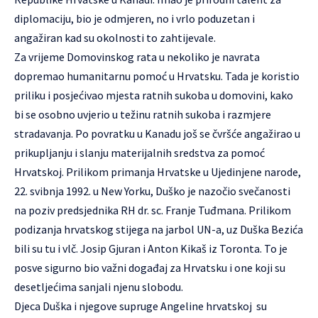
diplomaciju, bio je odmjeren, no i vrlo poduzetan i
angažiran kad su okolnosti to zahtijevale.
Za vrijeme Domovinskog rata u nekoliko je navrata
dopremao humanitarnu pomoć u Hrvatsku. Tada je koristio
priliku i posjećivao mjesta ratnih sukoba u domovini, kako
bi se osobno uvjerio u težinu ratnih sukoba i razmjere
stradavanja. Po povratku u Kanadu još se čvršće angažirao u
prikupljanju i slanju materijalnih sredstva za pomoć
Hrvatskoj. Prilikom primanja Hrvatske u Ujedinjene narode,
22. svibnja 1992. u New Yorku, Duško je nazočio svečanosti
na poziv predsjednika RH dr. sc. Franje Tuđmana. Prilikom
podizanja hrvatskog stijega na jarbol UN-a, uz Duška Bezića
bili su tu i vlč. Josip Gjuran i Anton Kikaš iz Toronta. To je
posve sigurno bio važni događaj za Hrvatsku i one koji su
desetljećima sanjali njenu slobodu.
Djeca Duška i njegove supruge Angeline hrvatskoj su