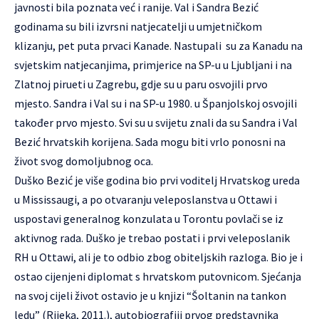
javnosti bila poznata već i ranije. Val i Sandra Bezić
godinama su bili izvrsni natjecatelji u umjetničkom
klizanju, pet puta prvaci Kanade. Nastupali su za Kanadu na
svjetskim natjecanjima, primjerice na SP-u u Ljubljani i na
Zlatnoj pirueti u Zagrebu, gdje su u paru osvojili prvo
mjesto. Sandra i Val su i na SP-u 1980. u Španjolskoj osvojili
također prvo mjesto. Svi su u svijetu znali da su Sandra i Val
Bezić hrvatskih korijena. Sada mogu biti vrlo ponosni na
život svog domoljubnog oca.
Duško Bezić je više godina bio prvi voditelj Hrvatskog ureda
u Mississaugi, a po otvaranju veleposlanstva u Ottawi i
uspostavi generalnog konzulata u Torontu povlači se iz
aktivnog rada. Duško je trebao postati i prvi veleposlanik
RH u Ottawi, ali je to odbio zbog obiteljskih razloga. Bio je i
ostao cijenjeni diplomat s hrvatskom putovnicom. Sjećanja
na svoj cijeli život ostavio je u knjizi “Šoltanin na tankon
ledu” (Rijeka, 2011.), autobiografiji prvog predstavnika