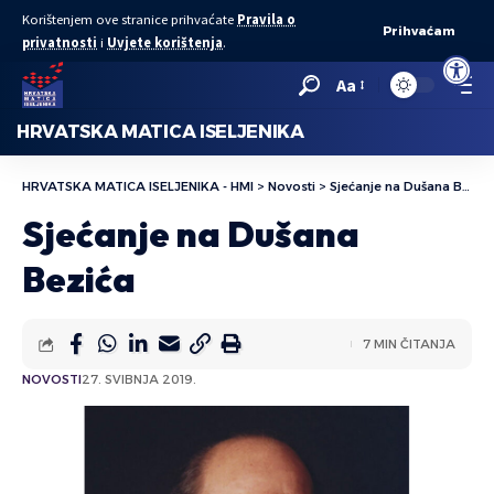
Korištenjem ove stranice prihvaćate
Pravila o
Prihvaćam
privatnosti
i
Uvjete korištenja
.
Open to
Aa
HRVATSKA MATICA ISELJENIKA
HRVATSKA MATICA ISELJENIKA - HMI
>
Novosti
>
Sjećanje na Dušana Bezića
Sjećanje na Dušana
Bezića
7 MIN ČITANJA
NOVOSTI
27. SVIBNJA 2019.