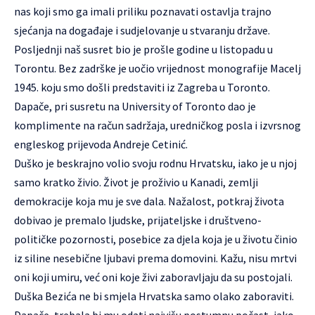
nas koji smo ga imali priliku poznavati ostavlja trajno
sjećanja na događaje i sudjelovanje u stvaranju države.
Posljednji naš susret bio je prošle godine u listopadu u
Torontu. Bez zadrške je uočio vrijednost monografije Macelj
1945. koju smo došli predstaviti iz Zagreba u Toronto.
Dapače, pri susretu na University of Toronto dao je
komplimente na račun sadržaja, uredničkog posla i izvrsnog
engleskog prijevoda Andreje Cetinić.
Duško je beskrajno volio svoju rodnu Hrvatsku, iako je u njoj
samo kratko živio. Život je proživio u Kanadi, zemlji
demokracije koja mu je sve dala. Nažalost, potkraj života
dobivao je premalo ljudske, prijateljske i društveno-
političke pozornosti, posebice za djela koja je u životu činio
iz siline nesebične ljubavi prema domovini. Kažu, nisu mrtvi
oni koji umiru, već oni koje živi zaboravljaju da su postojali.
Duška Bezića ne bi smjela Hrvatska samo olako zaboraviti.
Dapače, trebala bi mu odati najvišu postumnu počast, iako