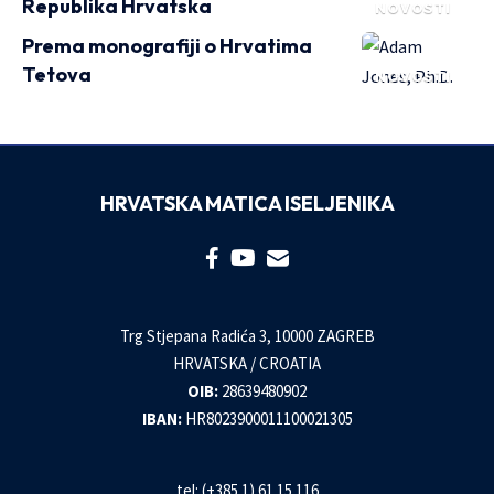
Republika Hrvatska
NOVOSTI
Prema monografiji o Hrvatima
Tetova
NOVOSTI
HRVATSKA MATICA ISELJENIKA
Trg Stjepana Radića 3, 10000 ZAGREB
HRVATSKA / CROATIA
OIB:
28639480902
IBAN:
HR8023900011100021305
tel: (+385 1) 61 15 116