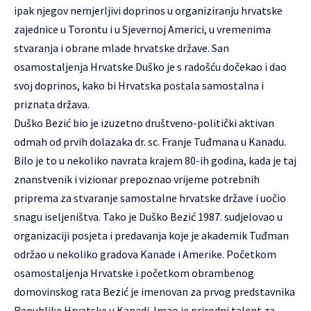
ipak njegov nemjerljivi doprinos u organiziranju hrvatske
zajednice u Torontu i u Sjevernoj Americi, u vremenima
stvaranja i obrane mlade hrvatske države. San
osamostaljenja Hrvatske Duško je s radošću dočekao i dao
svoj doprinos, kako bi Hrvatska postala samostalna i
priznata država.
Duško Bezić bio je izuzetno društveno-politički aktivan
odmah od prvih dolazaka dr. sc. Franje Tuđmana u Kanadu.
Bilo je to u nekoliko navrata krajem 80-ih godina, kada je taj
znanstvenik i vizionar prepoznao vrijeme potrebnih
priprema za stvaranje samostalne hrvatske države i uočio
snagu iseljeništva. Tako je Duško Bezić 1987. sudjelovao u
organizaciji posjeta i predavanja koje je akademik Tuđman
održao u nekoliko gradova Kanade i Amerike. Početkom
osamostaljenja Hrvatske i početkom obrambenog
domovinskog rata Bezić je imenovan za prvog predstavnika
Republike Hrvatske u Kanadi. Imao je prirodni talent za