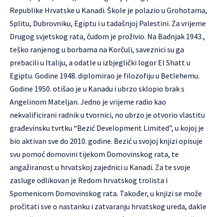
Republike Hrvatske u Kanadi. Škole je polazio u Grohotama,
Splitu, Dubrovniku, Egiptu i u tadašnjoj Palestini. Za vrijeme
Drugog svjetskog rata, čudom je proživio. Na Badnjak 1943.,
teško ranjenog u borbama na Korčuli, saveznici su ga
prebacili u Italiju, a odatle u izbjeglički logor El Shatt u
Egiptu. Godine 1948. diplomirao je filozofiju u Betlehemu.
Godine 1950. otišao je u Kanadu i ubrzo sklopio brak s
Angelinom Mateljan. Jedno je vrijeme radio kao
nekvalificirani radnik u tvornici, no ubrzo je otvorio vlastitu
građevinsku tvrtku “Bezić Development Limited”, u kojoj je
bio aktivan sve do 2010. godine. Bezić u svojoj knjizi opisuje
svu pomoć domovini tijekom Domovinskog rata, te
angažiranost u hrvatskoj zajednici u Kanadi. Za te svoje
zasluge odlikovan je Redom hrvatskog trolista i
Spomenicom Domovinskog rata. Također, u knjizi se može
pročitati sve o nastanku i zatvaranju hrvatskog ureda, dakle