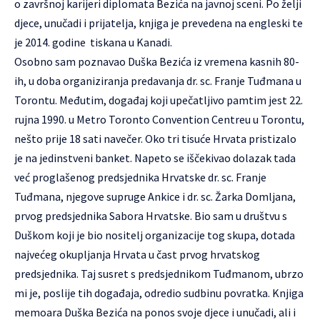
o završnoj karijeri diplomata Bezića na javnoj sceni. Po želji
djece, unučadi i prijatelja, knjiga je prevedena na engleski te
je 2014. godine tiskana u Kanadi.
Osobno sam poznavao Duška Bezića iz vremena kasnih 80-
ih, u doba organiziranja predavanja dr. sc. Franje Tuđmana u
Torontu. Međutim, događaj koji upečatljivo pamtim jest 22.
rujna 1990. u Metro Toronto Convention Centreu u Torontu,
nešto prije 18 sati navečer. Oko tri tisuće Hrvata pristizalo
je na jedinstveni banket. Napeto se iščekivao dolazak tada
već proglašenog predsjednika Hrvatske dr. sc. Franje
Tuđmana, njegove supruge Ankice i dr. sc. Žarka Domljana,
prvog predsjednika Sabora Hrvatske. Bio sam u društvu s
Duškom koji je bio nositelj organizacije tog skupa, dotada
najvećeg okupljanja Hrvata u čast prvog hrvatskog
predsjednika. Taj susret s predsjednikom Tuđmanom, ubrzo
mi je, poslije tih događaja, odredio sudbinu povratka. Knjiga
memoara Duška Bezića na ponos svoje djece i unučadi, ali i