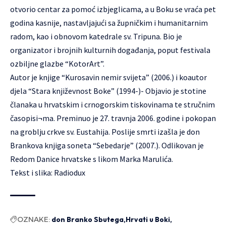
otvorio centar za pomoć izbjeglicama, a u Boku se vraća pet
godina kasnije, nastavljajući sa župničkim i humanitarnim
radom, kao i obnovom katedrale sv. Tripuna. Bio je
organizator i brojnih kulturnih događanja, poput festivala
ozbiljne glazbe “KotorArt”.
Autor je knjige “Kurosavin nemir svijeta” (2006.) i koautor
djela “Stara književnost Boke” (1994-)- Objavio je stotine
članaka u hrvatskim i crnogorskim tiskovinama te stručnim
časopisi¬ma. Preminuo je 27. travnja 2006. godine i pokopan
na groblju crkve sv. Eustahija. Poslije smrti izašla je don
Brankova knjiga soneta “Sebedarje” (2007.). Odlikovan je
Redom Danice hrvatske s likom Marka Marulića.
Tekst i slika:
Radiodux
OZNAKE:
don Branko Sbutega
Hrvati u Boki