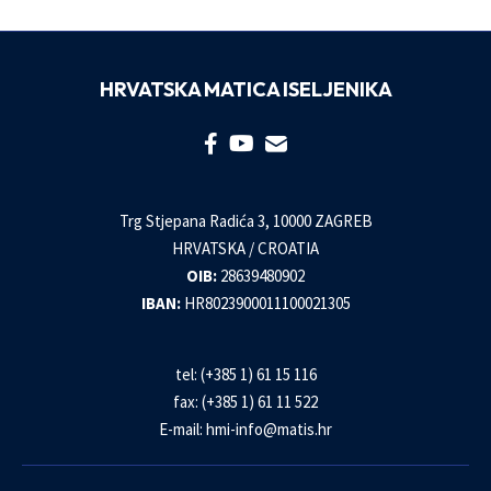
HRVATSKA MATICA ISELJENIKA
Trg Stjepana Radića 3, 10000 ZAGREB
HRVATSKA / CROATIA
OIB:
28639480902
IBAN:
HR8023900011100021305
tel: (+385 1) 61 15 116
fax: (+385 1) 61 11 522
E-mail:
hmi-info@matis.hr