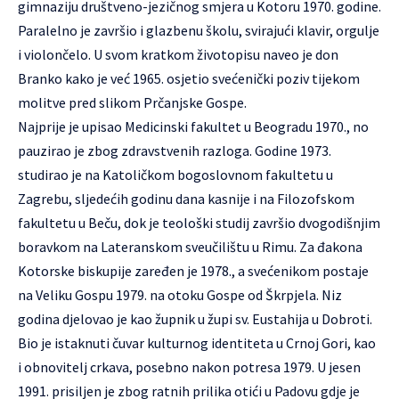
gimnaziju društveno-jezičnog smjera u Kotoru 1970. godine.
Paralelno je završio i glazbenu školu, svirajući klavir, orgulje
i violončelo. U svom kratkom životopisu naveo je don
Branko kako je već 1965. osjetio svećenički poziv tijekom
molitve pred slikom Prčanjske Gospe.
Najprije je upisao Medicinski fakultet u Beogradu 1970., no
pauzirao je zbog zdravstvenih razloga. Godine 1973.
studirao je na Katoličkom bogoslovnom fakultetu u
Zagrebu, sljedećih godinu dana kasnije i na Filozofskom
fakultetu u Beču, dok je teološki studij završio dvogodišnjim
boravkom na Lateranskom sveučilištu u Rimu. Za đakona
Kotorske biskupije zaređen je 1978., a svećenikom postaje
na Veliku Gospu 1979. na otoku Gospe od Škrpjela. Niz
godina djelovao je kao župnik u župi sv. Eustahija u Dobroti.
Bio je istaknuti čuvar kulturnog identiteta u Crnoj Gori, kao
i obnovitelj crkava, posebno nakon potresa 1979. U jesen
1991. prisiljen je zbog ratnih prilika otići u Padovu gdje je