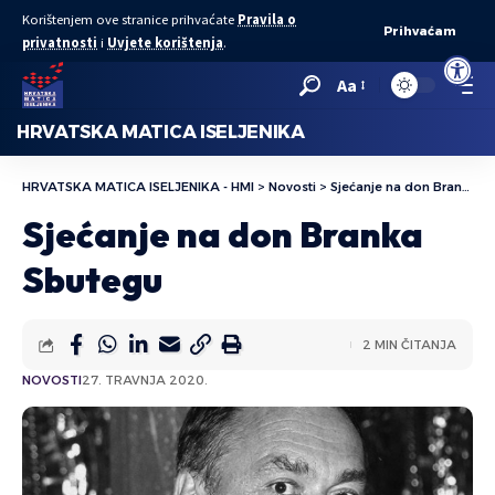
Korištenjem ove stranice prihvaćate
Pravila o
Prihvaćam
privatnosti
i
Uvjete korištenja
.
Open to
Aa
HRVATSKA MATICA ISELJENIKA
HRVATSKA MATICA ISELJENIKA - HMI
>
Novosti
>
Sjećanje na don Branka Sbutegu
Sjećanje na don Branka
Sbutegu
2 MIN ČITANJA
NOVOSTI
27. TRAVNJA 2020.