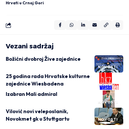
Hrvati u Crnoj Gori
Vezani sadržaj
Božićni dvobroj Žive zajednice
NOVOSTI
25 godina rada Hrvatske kulturne
zajednice Wiesbadena
NOVOSTI
Izabran Mali admiral
NOVOSTI
Vilović novi veleposlanik,
Novokmet gk u Stuttgartu
NOVOSTI