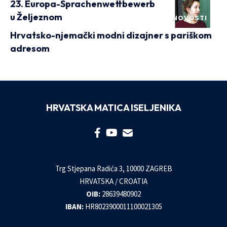
23. Europa-Sprachenwettbewerb
u Željeznom
NOVOSTI
Hrvatsko-njemački modni dizajner s pariškom
adresom
HRVATSKA MATICA ISELJENIKA
Trg Stjepana Radića 3, 10000 ZAGREB
HRVATSKA / CROATIA
OIB:
28639480902
IBAN:
HR8023900011100021305