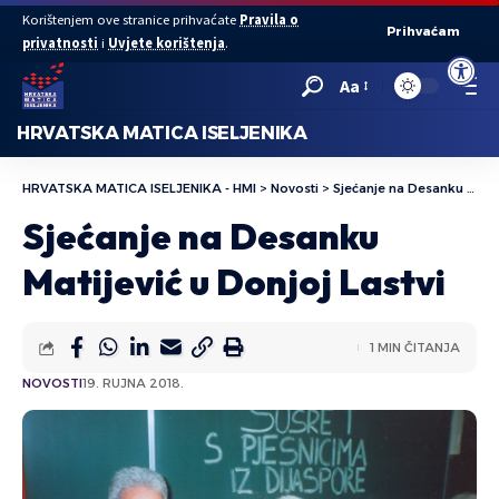
Korištenjem ove stranice prihvaćate
Pravila o
Prihvaćam
privatnosti
i
Uvjete korištenja
.
Open to
Aa
HRVATSKA MATICA ISELJENIKA
HRVATSKA MATICA ISELJENIKA - HMI
>
Novosti
>
Sjećanje na Desanku Matijević u Donjoj Lastvi
Sjećanje na Desanku
Matijević u Donjoj Lastvi
1 MIN ČITANJA
NOVOSTI
19. RUJNA 2018.