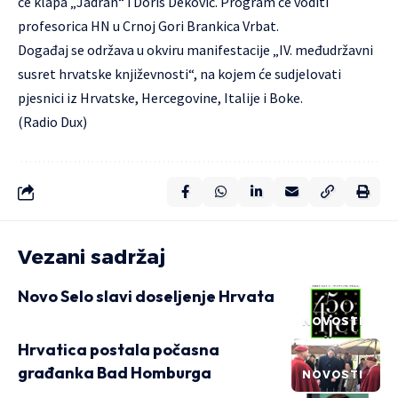
će klapa „Jadran“ i Doris Deković. Program će voditi
profesorica HN u Crnoj Gori Brankica Vrbat.
Događaj se održava u okviru manifestacije „IV. međudržavni
susret hrvatske književnosti“, na kojem će sudjelovati
pjesnici iz Hrvatske, Hercegovine, Italije i Boke.
(Radio Dux)
Vezani sadržaj
Novo Selo slavi doseljenje Hrvata
NOVOSTI
Hrvatica postala počasna
građanka Bad Homburga
NOVOSTI