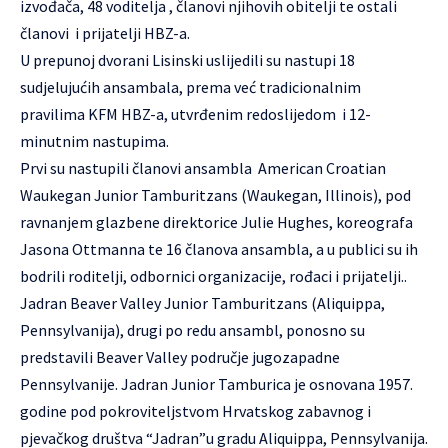
izvođača, 48 voditelja , članovi njihovih obitelji te ostali
članovi i prijatelji HBZ-a.
U prepunoj dvorani Lisinski uslijedili su nastupi 18
sudjelujućih ansambala, prema već tradicionalnim
pravilima KFM HBZ-a, utvrđenim redoslijedom i 12-
minutnim nastupima.
Prvi su nastupili članovi ansambla American Croatian
Waukegan Junior Tamburitzans (Waukegan, Illinois), pod
ravnanjem glazbene direktorice Julie Hughes, koreografa
Jasona Ottmanna te 16 članova ansambla, a u publici su ih
bodrili roditelji, odbornici organizacije, rođaci i prijatelji..
Jadran Beaver Valley Junior Tamburitzans (Aliquippa,
Pennsylvanija), drugi po redu ansambl, ponosno su
predstavili Beaver Valley područje jugozapadne
Pennsylvanije. Jadran Junior Tamburica je osnovana 1957.
godine pod pokroviteljstvom Hrvatskog zabavnog i
pjevačkog društva “Jadran”u gradu Aliquippa, Pennsylvanija.