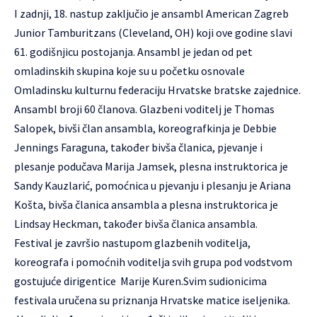
I zadnji, 18. nastup zaključio je ansambl American Zagreb
Junior Tamburitzans (Cleveland, OH) koji ove godine slavi
61. godišnjicu postojanja. Ansambl je jedan od pet
omladinskih skupina koje su u početku osnovale
Omladinsku kulturnu federaciju Hrvatske bratske zajednice.
Ansambl broji 60 članova. Glazbeni voditelj je Thomas
Salopek, bivši član ansambla, koreografkinja je Debbie
Jennings Faraguna, također bivša članica, pjevanje i
plesanje podučava Marija Jamsek, plesna instruktorica je
Sandy Kauzlarić, pomoćnica u pjevanju i plesanju je Ariana
Košta, bivša članica ansambla a plesna instruktorica je
Lindsay Heckman, također bivša članica ansambla.
Festival je završio nastupom glazbenih voditelja,
koreografa i pomoćnih voditelja svih grupa pod vodstvom
gostujuće dirigentice Marije Kuren.Svim sudionicima
festivala uručena su priznanja Hrvatske matice iseljenika.