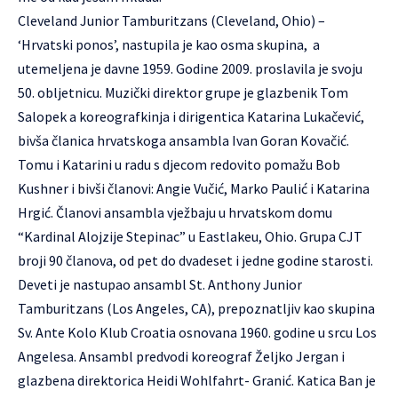
Cleveland Junior Tamburitzans (Cleveland, Ohio) –
‘Hrvatski ponos’, nastupila je kao osma skupina, a
utemeljena je davne 1959. Godine 2009. proslavila je svoju
50. obljetnicu. Muzički direktor grupe je glazbenik Tom
Salopek a koreografkinja i dirigentica Katarina Lukačević,
bivša članica hrvatskoga ansambla Ivan Goran Kovačić.
Tomu i Katarini u radu s djecom redovito pomažu Bob
Kushner i bivši članovi: Angie Vučić, Marko Paulić i Katarina
Hrgić. Članovi ansambla vježbaju u hrvatskom domu
“Kardinal Alojzije Stepinac” u Eastlakeu, Ohio. Grupa CJT
broji 90 članova, od pet do dvadeset i jedne godine starosti.
Deveti je nastupao ansambl St. Anthony Junior
Tamburitzans (Los Angeles, CA), prepoznatljiv kao skupina
Sv. Ante Kolo Klub Croatia osnovana 1960. godine u srcu Los
Angelesa. Ansambl predvodi koreograf Željko Jergan i
glazbena direktorica Heidi Wohlfahrt- Granić. Katica Ban je