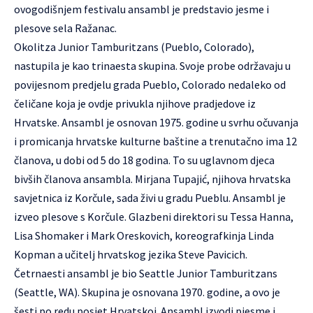
ovogodišnjem festivalu ansambl je predstavio jesme i
plesove sela Ražanac.
Okolitza Junior Tamburitzans (Pueblo, Colorado),
nastupila je kao trinaesta skupina. Svoje probe održavaju u
povijesnom predjelu grada Pueblo, Colorado nedaleko od
čeličane koja je ovdje privukla njihove pradjedove iz
Hrvatske. Ansambl je osnovan 1975. godine u svrhu očuvanja
i promicanja hrvatske kulturne baštine a trenutačno ima 12
članova, u dobi od 5 do 18 godina. To su uglavnom djeca
bivših članova ansambla. Mirjana Tupajić, njihova hrvatska
savjetnica iz Korčule, sada živi u gradu Pueblu. Ansambl je
izveo plesove s Korčule. Glazbeni direktori su Tessa Hanna,
Lisa Shomaker i Mark Oreskovich, koreografkinja Linda
Kopman a učitelj hrvatskog jezika Steve Pavicich.
Četrnaesti ansambl je bio Seattle Junior Tamburitzans
(Seattle, WA). Skupina je osnovana 1970. godine, a ovo je
šesti po redu posjet Hrvatskoj. Ansambl izvodi pjesme i