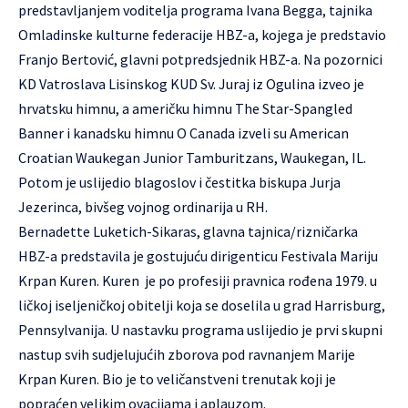
predstavljanjem voditelja programa Ivana Begga, tajnika
Omladinske kulturne federacije HBZ-a, kojega je predstavio
Franjo Bertović, glavni potpredsjednik HBZ-a. Na pozornici
KD Vatroslava Lisinskog KUD Sv. Juraj iz Ogulina izveo je
hrvatsku himnu, a američku himnu The Star-Spangled
Banner i kanadsku himnu O Canada izveli su American
Croatian Waukegan Junior Tamburitzans, Waukegan, IL.
Potom je uslijedio blagoslov i čestitka biskupa Jurja
Jezerinca, bivšeg vojnog ordinarija u RH.
Bernadette Luketich-Sikaras, glavna tajnica/rizničarka
HBZ-a predstavila je gostujuću dirigenticu Festivala Mariju
Krpan Kuren. Kuren je po profesiji pravnica rođena 1979. u
ličkoj iseljeničkoj obitelji koja se doselila u grad Harrisburg,
Pennsylvanija. U nastavku programa uslijedio je prvi skupni
nastup svih sudjelujućih zborova pod ravnanjem Marije
Krpan Kuren. Bio je to veličanstveni trenutak koji je
popraćen velikim ovacijama i aplauzom.