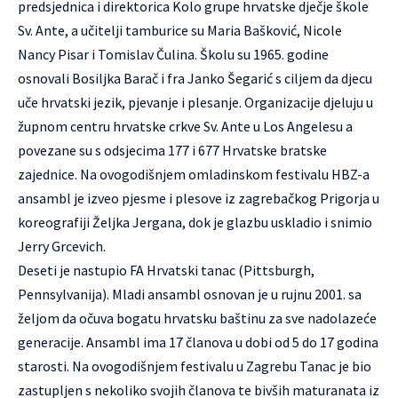
predsjednica i direktorica Kolo grupe hrvatske dječje škole
Sv. Ante, a učitelji tamburice su Maria Bašković, Nicole
Nancy Pisar i Tomislav Čulina. Školu su 1965. godine
osnovali Bosiljka Barač i fra Janko Šegarić s ciljem da djecu
uče hrvatski jezik, pjevanje i plesanje. Organizacije djeluju u
župnom centru hrvatske crkve Sv. Ante u Los Angelesu a
povezane su s odsjecima 177 i 677 Hrvatske bratske
zajednice. Na ovogodišnjem omladinskom festivalu HBZ-a
ansambl je izveo pjesme i plesove iz zagrebačkog Prigorja u
koreografiji Željka Jergana, dok je glazbu uskladio i snimio
Jerry Grcevich.
Deseti je nastupio FA Hrvatski tanac (Pittsburgh,
Pennsylvanija). Mladi ansambl osnovan je u rujnu 2001. sa
željom da očuva bogatu hrvatsku baštinu za sve nadolazeće
generacije. Ansambl ima 17 članova u dobi od 5 do 17 godina
starosti. Na ovogodišnjem festivalu u Zagrebu Tanac je bio
zastupljen s nekoliko svojih članova te bivših maturanata iz