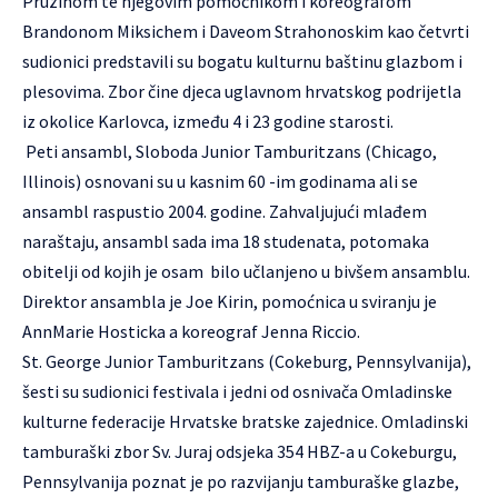
Pruzinom te njegovim pomoćnikom i koreografom
Brandonom Miksichem i Daveom Strahonoskim kao četvrti
sudionici predstavili su bogatu kulturnu baštinu glazbom i
plesovima. Zbor čine djeca uglavnom hrvatskog podrijetla
iz okolice Karlovca, između 4 i 23 godine starosti.
Peti ansambl, Sloboda Junior Tamburitzans (Chicago,
Illinois) osnovani su u kasnim 60 -im godinama ali se
ansambl raspustio 2004. godine. Zahvaljujući mlađem
naraštaju, ansambl sada ima 18 studenata, potomaka
obitelji od kojih je osam bilo učlanjeno u bivšem ansamblu.
Direktor ansambla je Joe Kirin, pomoćnica u sviranju je
AnnMarie Hosticka a koreograf Jenna Riccio.
St. George Junior Tamburitzans (Cokeburg, Pennsylvanija),
šesti su sudionici festivala i jedni od osnivača Omladinske
kulturne federacije Hrvatske bratske zajednice. Omladinski
tamburaški zbor Sv. Juraj odsjeka 354 HBZ-a u Cokeburgu,
Pennsylvanija poznat je po razvijanju tamburaške glazbe,