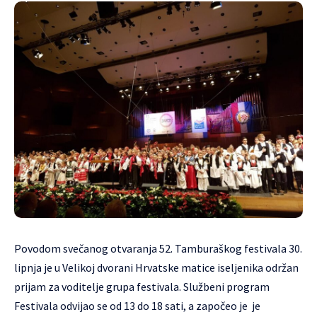
Povodom svečanog otvaranja 52. Tamburaškog festivala 30.
lipnja je u Velikoj dvorani Hrvatske matice iseljenika održan
prijam za voditelje grupa festivala. Službeni program
Festivala odvijao se od 13 do 18 sati, a započeo je je