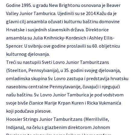
Godine 1995. u gradu New Brightonu osnovana je Beaver
Valley Junior Tamburica. Ujedinili su se 2014.Kažu da je
glavni cilj ansambla očuvati kulturnu baštinu domovine
Hrvatske i susjednih slavenskih država. Direktorice
ansambla su Julia Knihnicky-Kordesich i Ashley Ellis-
Spencer. U svibnju ove godine proslavili su 60. obljetnicu
kulturnog djelovanja.
Treći su nastupili Sveti Lovro Junior Tamburitzans
(Steelton, Pennsylvanija), u 35. godini svojeg djelovanja,
omladinska skupina Sv. Lovro zastupa i predstavlja hrvatsku
naseobinu centralne Pennsylavanije, čuvajući i njegujući
našu baštinu. Sv. Lovro Junior Tamburica je pod vodstvom
svoje bivše članice Marije Krpan Kuren i Ricka Vukmanića
koji podučava plesove.
Hoosier Strings Junior Tamburitzans (Merrillville,
Indijana), na čelu s glazbenim direktorom Johnom