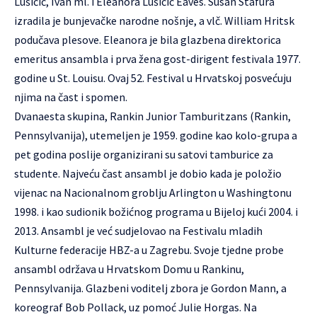
Lušičić, Ivan ml. i Eleanora Lušičić Eaves. Susan Stafura
izradila je bunjevačke narodne nošnje, a vlč. William Hritsk
podučava plesove. Eleanora je bila glazbena direktorica
emeritus ansambla i prva žena gost-dirigent festivala 1977.
godine u St. Louisu. Ovaj 52. Festival u Hrvatskoj posvećuju
njima na čast i spomen.
Dvanaesta skupina, Rankin Junior Tamburitzans (Rankin,
Pennsylvanija), utemeljen je 1959. godine kao kolo-grupa a
pet godina poslije organizirani su satovi tamburice za
studente. Najveću čast ansambl je dobio kada je položio
vijenac na Nacionalnom groblju Arlington u Washingtonu
1998. i kao sudionik božićnog programa u Bijeloj kući 2004. i
2013. Ansambl je već sudjelovao na Festivalu mladih
Kulturne federacije HBZ-a u Zagrebu. Svoje tjedne probe
ansambl održava u Hrvatskom Domu u Rankinu,
Pennsylvanija. Glazbeni voditelj zbora je Gordon Mann, a
koreograf Bob Pollack, uz pomoć Julie Horgas. Na