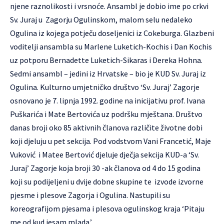
njene raznolikosti i vrsnoće. Ansambl je dobio ime po crkvi
Sv. Juraj u Zagorju Ogulinskom, malom selu nedaleko
Ogulina iz kojega potječu doseljenici iz Cokeburga. Glazbeni
voditelji ansambla su Marlene Luketich-Kochis i Dan Kochis
uz potporu Bernadette Luketich-Sikaras i Dereka Hohna.
Sedmi ansambl – jedini iz Hrvatske – bio je KUD Sv. Juraj iz
Ogulina. Kulturno umjetničko društvo ‘Sv. Juraj’ Zagorje
osnovano je 7. lipnja 1992. godine na inicijativu prof. Ivana
Puškarića i Mate Bertovića uz podršku mještana. Društvo
danas broji oko 85 aktivnih članova različite životne dobi
koji djeluju u pet sekcija. Pod vodstvom Vani Francetić, Maje
Vuković i Matee Bertović djeluje dječja sekcija KUD-a ‘Sv.
Juraj’ Zagorje koja broji 30 -ak članova od 4 do 15 godina
koji su podijeljeni u dvije dobne skupine te izvode izvorne
pjesme i plesove Zagorja i Ogulina. Nastupili su
koreografijom pjesama i plesova ogulinskog kraja ‘Pitaju
me od kud jesam mlada.’