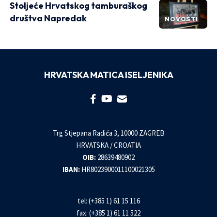
Stoljeće Hrvatskog tamburaškog
društva Napredak
NOVOSTI
HRVATSKA MATICA ISELJENIKA
Trg Stjepana Radića 3, 10000 ZAGREB
HRVATSKA / CROATIA
OIB:
28639480902
IBAN:
HR8023900011100021305
tel: (+385 1) 61 15 116
fax: (+385 1) 61 11 522