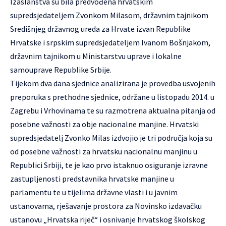
Izaslanstva su bila predvođena hrvatskim
supredsjedateljem Zvonkom Milasom, državnim tajnikom
Središnjeg državnog ureda za Hrvate izvan Republike
Hrvatske i srpskim supredsjedateljem Ivanom Bošnjakom,
državnim tajnikom u Ministarstvu uprave i lokalne
samouprave Republike Srbije.
Tijekom dva dana sjednice analizirana je provedba usvojenih
preporuka s prethodne sjednice, održane u listopadu 2014. u
Zagrebu i Vrhovinama te su razmotrena aktualna pitanja od
posebne važnosti za obje nacionalne manjine. Hrvatski
supredsjedatelj Zvonko Milas izdvojio je tri područja koja su
od posebne važnosti za hrvatsku nacionalnu manjinu u
Republici Srbiji, te je kao prvo istaknuo osiguranje izravne
zastupljenosti predstavnika hrvatske manjine u
parlamentu te u tijelima državne vlasti i u javnim
ustanovama, rješavanje prostora za Novinsko izdavačku
ustanovu „Hrvatska riječ“ i osnivanje hrvatskog školskog