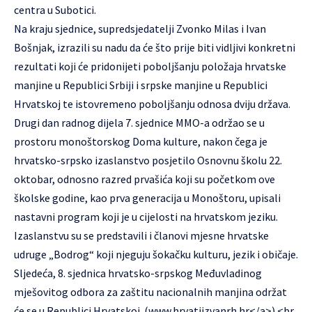
centra u Subotici.
Na kraju sjednice, supredsjedatelji Zvonko Milas i Ivan
Bošnjak, izrazili su nadu da će što prije biti vidljivi konkretni
rezultati koji će pridonijeti poboljšanju položaja hrvatske
manjine u Republici Srbiji i srpske manjine u Republici
Hrvatskoj te istovremeno poboljšanju odnosa dviju država.
Drugi dan radnog dijela 7. sjednice MMO-a održao se u
prostoru monoštorskog Doma kulture, nakon čega je
hrvatsko-srpsko izaslanstvo posjetilo Osnovnu školu 22.
oktobar, odnosno razred prvašića koji su početkom ove
školske godine, kao prva generacija u Monoštoru, upisali
nastavni program koji je u cijelosti na hrvatskom jeziku.
Izaslanstvu su se predstavili i članovi mjesne hrvatske
udruge „Bodrog“ koji njeguju šokačku kulturu, jezik i običaje.
Sljedeća, 8. sjednica hrvatsko-srpskog Međuvladinog
mješovitog odbora za zaštitu nacionalnih manjina održat
će se u Republici Hrvatskoj. (
www.hrvatiizvanrh.hr</a>) <br