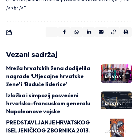
/><br />”
Vezani sadržaj
Mreža hrvatskih žena dodijelila
nagrade ‘Utjecajne hrvatske
NOVOSTI
žene’ i ‘Buduće liderice’
Izložba i simpozij posvećeni
hrvatsko-francuskom generalu
NOVOSTI
Napoleonove vojske
PREDSTAVLJANJE HRVATSKOG
ISELJENIČKOG ZBORNIKA 2013.
NOVOSTI