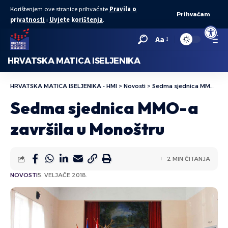
Korištenjem ove stranice prihvaćate
Pravila o
Prihvaćam
privatnosti
i
Uvjete korištenja
.
Open to
Aa
HRVATSKA MATICA ISELJENIKA
HRVATSKA MATICA ISELJENIKA - HMI
>
Novosti
>
Sedma sjednica MMO-a završila u Monoštru
Sedma sjednica MMO-a
završila u Monoštru
2 MIN ČITANJA
NOVOSTI
5. VELJAČE 2018.