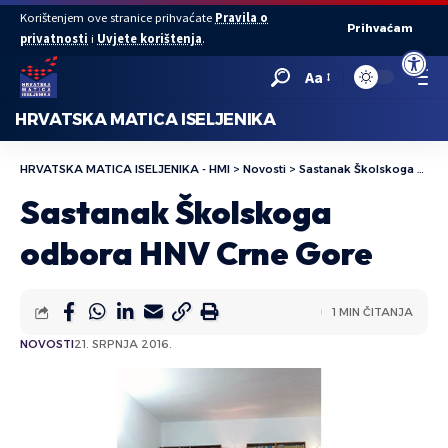
Korištenjem ove stranice prihvaćate
Pravila o
Prihvaćam
privatnosti
i
Uvjete korištenja
.
Open to
Aa
HRVATSKA MATICA ISELJENIKA
HRVATSKA MATICA ISELJENIKA - HMI
>
Novosti
>
Sastanak Školskoga odbora HNV Crne Gore
Sastanak Školskoga
odbora HNV Crne Gore
1 MIN ČITANJA
NOVOSTI
21. SRPNJA 2016.