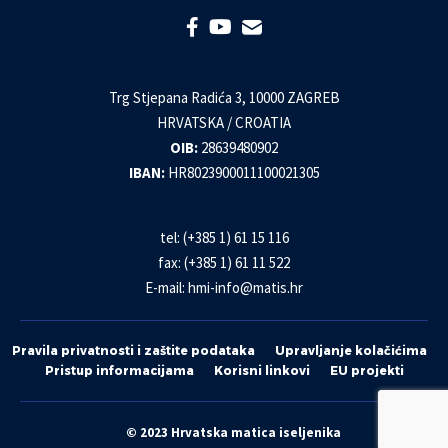
Trg Stjepana Radića 3, 10000 ZAGREB
HRVATSKA / CROATIA
OIB:
28639480902
IBAN:
HR8023900011100021305
tel: (+385 1) 61 15 116
fax: (+385 1) 61 11 522
E-mail:
hmi-info@matis.hr
Pravila privatnosti i zaštite podataka
Upravljanje kolačićima
Pristup informacijama
Korisni linkovi
EU projekti
© 2023 Hrvatska matica iseljenika