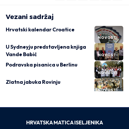
Vezani sadržaj
Hrvatski kalendar Croatice
NOVOSTI
U Sydneyju predstavljena knjiga
Vande Babić
NOVOSTI
Podravska pisanica u Berlinu
NOVOSTI
Zlatna jabuka Rovinju
NOVOSTI
HRVATSKA MATICA ISELJENIKA