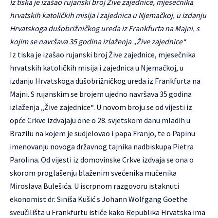
Iz tiska je izašao rujanski broj Žive zajednice, mjesečnika
hrvatskih katoličkih misija i zajednica u Njemačkoj, u izdanju
Hrvatskoga dušobrižničkog ureda iz Frankfurta na Majni, s
kojim se navršava 35 godina izlaženja „Žive zajednice“
Iz tiska je izašao rujanski broj Žive zajednice, mjesečnika
hrvatskih katoličkih misija i zajednica u Njemačkoj, u
izdanju Hrvatskoga dušobrižničkog ureda iz Frankfurta na
Majni. S rujanskim se brojem ujedno navršava 35 godina
izlaženja „Žive zajednice“. U novom broju se od vijesti iz
opće Crkve izdvajaju one o 28. svjetskom danu mladih u
Brazilu na kojem je sudjelovao i papa Franjo, te o Papinu
imenovanju novoga državnog tajnika nadbiskupa Pietra
Parolina. Od vijesti iz domovinske Crkve izdvaja se ona o
skorom proglašenju blaženim svećenika mučenika
Miroslava Bulešića. U iscrpnom razgovoru istaknuti
ekonomist dr. Siniša Kušić s Johann Wolfgang Goethe
sveučilišta u Frankfurtu ističe kako Republika Hrvatska ima