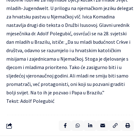
mladih-Jugendwelt. U prilogu na njemačkom jeziku delegat
za hrvatsku pastvu u Njemačkoj vlč. Ivica Komadina
nastavlja drugi dio teksta o Družbi Isusovoj. Glavni urednik
mjesečnika dr. Adolf Polegubić, osvrćući se na 28. svjetski
dan mladih u Brazilu, ističe: „Da su mladi budućnost Crkve i
društva, odavno se razumjelo i u hrvatskim katoličkim
misijama i zajednicama u Njemačkoj. Stoga je djelovanje s
djecom i mladima prioriteno. Tako će zasigurno biti i u
sljedećoj vjeronaučnoj godini. Ali mladi ne smiju biti samo
promatrači, već protagonisti, oni koji su pozvani graditi
bolji svijet. Na to ih je pozvao i Papa u Brazilu.”
Tekst: Adolf Polegubić