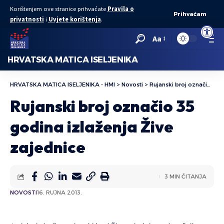
Korištenjem ove stranice prihvaćate
Pravila o
Prihvaćam
privatnosti
i
Uvjete korištenja
.
Open to
Aa
HRVATSKA MATICA ISELJENIKA
HRVATSKA MATICA ISELJENIKA - HMI
>
Novosti
>
Rujanski broj označio 35 godina izlaženja Žive zajednice
Rujanski broj označio 35
godina izlaženja Žive
zajednice
3 MIN ČITANJA
NOVOSTI
16. RUJNA 2013.