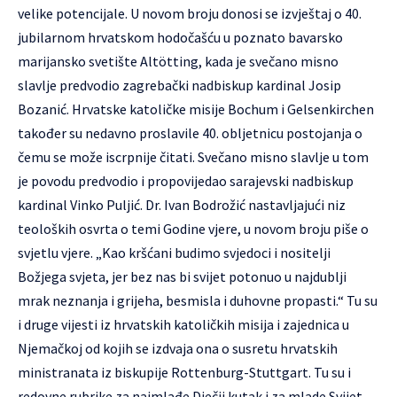
velike potencijale. U novom broju donosi se izvještaj o 40.
jubilarnom hrvatskom hodočašću u poznato bavarsko
marijansko svetište Altötting, kada je svečano misno
slavlje predvodio zagrebački nadbiskup kardinal Josip
Bozanić. Hrvatske katoličke misije Bochum i Gelsenkirchen
također su nedavno proslavile 40. obljetnicu postojanja o
čemu se može iscrpnije čitati. Svečano misno slavlje u tom
je povodu predvodio i propovijedao sarajevski nadbiskup
kardinal Vinko Puljić. Dr. Ivan Bodrožić nastavljajući niz
teoloških osvrta o temi Godine vjere, u novom broju piše o
svjetlu vjere. „Kao kršćani budimo svjedoci i nositelji
Božjega svjeta, jer bez nas bi svijet potonuo u najdublji
mrak neznanja i grijeha, besmisla i duhovne propasti.“ Tu su
i druge vijesti iz hrvatskih katoličkih misija i zajednica u
Njemačkoj od kojih se izdvaja ona o susretu hrvatskih
ministranata iz biskupije Rottenburg-Stuttgart. Tu su i
redovne rubrike za najmlađe Dječji kutak i za mlade Svijet