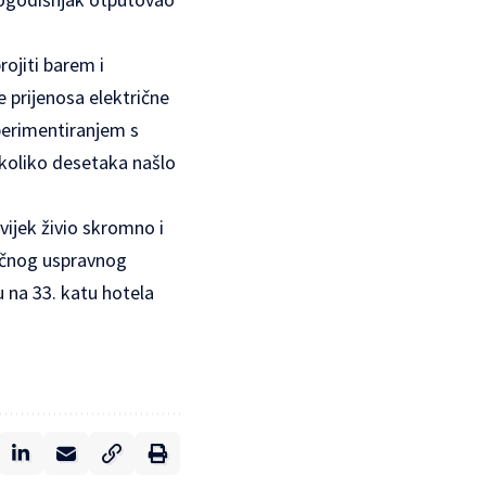
rojiti barem i
me prijenosa električne
perimentiranjem s
ekoliko desetaka našlo
vijek živio skromno i
stičnog uspravnog
 na 33. katu hotela