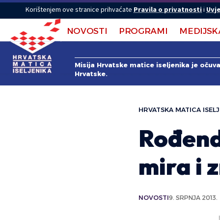
Korištenjem ove stranice prihvaćate
Pravila o privatnosti
i
Uvje
NOVOSTI
PROGRAMI
MEDIJSK
Misija Hrvatske matice iseljenika je očuv
Hrvatske.
HRVATSKA MATICA ISELJ
Rođend
mira i 
NOVOSTI
9. SRPNJA 2013.