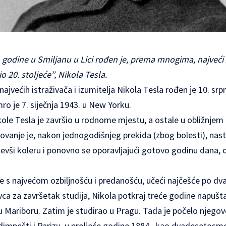
 godine u Smiljanu u Lici rođen je, prema mnogima, najveći
o 20. stoljeće”, Nikola Tesla.
jvećih istraživača i izumitelja Nikola Tesla rođen je 10. srp
ro je 7. siječnja 1943. u New Yorku.
ole Tesla je završio u rodnome mjestu, a ostale u obližnjem 
olovanje je, nakon jednogodišnjeg prekida (zbog bolesti), nas
vši koleru i ponovno se oporavljajući gotovo godinu dana, o
e s najvećom ozbiljnošću i predanošću, učeći najčešće po dv
a za završetak studija, Nikola potkraj treće godine napušta
 u Mariboru. Zatim je studirao u Pragu. Tada je počelo njeg
udimpešti i Parizu, u proljeće godine 1884., kao dvadesetos