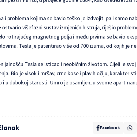
a i problema kojima se bavio teško je izdvojiti pa i samo nab
je ostvario višefazni sustav izmjeničnih struja, riješio proble
čelo rotirajućeg magnetnog polja i među prvima se bavio eks
ovima. Tesla je patentirao više od 700 izuma, od kojih je n
alnošću Tesla se isticao i neobičnim životom. Cijeli je svoj 
nja. Bio je visok i mršav, crne kose i plavih očiju, karakteri
ao i u dubokoj starosti. Umro je osamljen, u svome apartmanu
 članak
Facebook