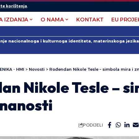
te korištenja
.
A IZDANJA
O NAMA
KONTAKT
EU PROJE
anje nacionalnoga i kulturnoga identiteta, materinskoga jezika 
ENIKA - HMI
>
Novosti
>
Rođendan Nikole Tesle – simbola mira i z
an Nikole Tesle – s
znanosti
PODIJELI