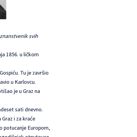
 znanstvenik svih
nja 1856. u ličkom
Gospiću. Tu je završio
tavio u Karlovcu.
tišao je u Graz na
adeset sati dnevno.
 Graz i za kraće
ovo potucanje Europom,
mogodišnjak otputovao