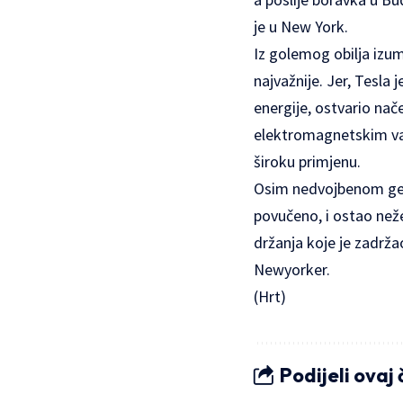
je u New York.
Iz golemog obilja izum
najvažnije. Jer, Tesla 
energije, ostvario na
elektromagnetskim val
široku primjenu.
Osim nedvojbenom genij
povučeno, i ostao neže
držanja koje je zadrž
Newyorker.
(Hrt)
Podijeli ovaj