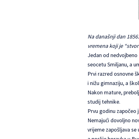
Na današnji dan 1856.
vremena koji je “stvori
Jedan od nedvojbeno na
seocetu Smiljanu, a um
Prvi razred osnovne šk
i nižu gimnaziju, a šk
Nakon mature, prebolje
studij tehnike.
Prvu godinu započeo j
Nemajući dovoljno novc
vrijeme zapošljava se
a poslije boravka u B