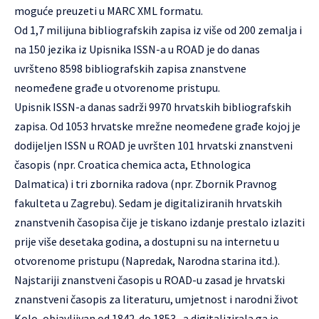
moguće preuzeti u MARC XML formatu.
Od 1,7 milijuna bibliografskih zapisa iz više od 200 zemalja i
na 150 jezika iz Upisnika ISSN-a u ROAD je do danas
uvršteno 8598 bibliografskih zapisa znanstvene
neomeđene građe u otvorenome pristupu.
Upisnik ISSN-a danas sadrži 9970 hrvatskih bibliografskih
zapisa. Od 1053 hrvatske mrežne neomeđene građe kojoj je
dodijeljen ISSN u ROAD je uvršten 101 hrvatski znanstveni
časopis (npr. Croatica chemica acta, Ethnologica
Dalmatica) i tri zbornika radova (npr. Zbornik Pravnog
fakulteta u Zagrebu). Sedam je digitaliziranih hrvatskih
znanstvenih časopisa čije je tiskano izdanje prestalo izlaziti
prije više desetaka godina, a dostupni su na internetu u
otvorenome pristupu (Napredak, Narodna starina itd.).
Najstariji znanstveni časopis u ROAD-u zasad je hrvatski
znanstveni časopis za literaturu, umjetnost i narodni život
Kolo, objavljivan od 1842. do 1853., a digitalizirala ga je