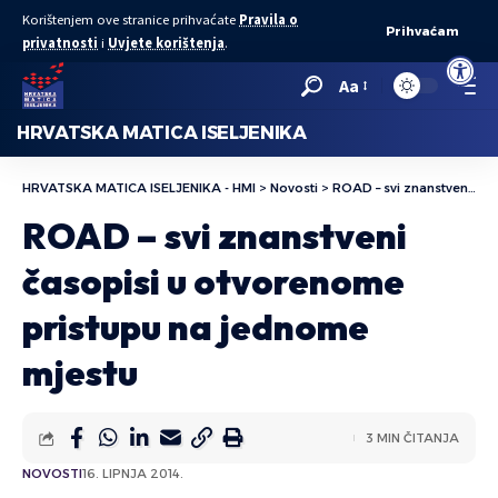
Korištenjem ove stranice prihvaćate
Pravila o
Prihvaćam
privatnosti
i
Uvjete korištenja
.
Open to
Aa
HRVATSKA MATICA ISELJENIKA
HRVATSKA MATICA ISELJENIKA - HMI
>
Novosti
>
ROAD – svi znanstveni časopisi u otvorenome pristupu na jednome mjestu
ROAD – svi znanstveni
časopisi u otvorenome
pristupu na jednome
mjestu
3 MIN ČITANJA
NOVOSTI
16. LIPNJA 2014.