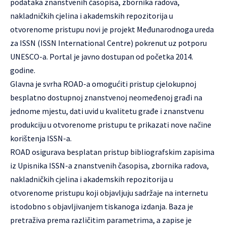
podataka znanstvenih časopisa, zbornika radova,
nakladničkih cjelina i akademskih repozitorija u
otvorenome pristupu novi je projekt Međunarodnoga ureda
za ISSN (
ISSN International Centre
) pokrenut uz potporu
UNESCO-a. Portal je javno dostupan od početka 2014.
godine.
Glavna je svrha ROAD-a omogućiti pristup cjelokupnoj
besplatno dostupnoj znanstvenoj neomeđenoj građi na
jednome mjestu, dati uvid u kvalitetu građe i znanstvenu
produkciju u otvorenome pristupu te prikazati nove načine
korištenja ISSN-a.
ROAD osigurava besplatan pristup bibliografskim zapisima
iz Upisnika ISSN-a znanstvenih časopisa, zbornika radova,
nakladničkih cjelina i akademskih repozitorija u
otvorenome pristupu koji objavljuju sadržaje na internetu
istodobno s objavljivanjem tiskanoga izdanja. Baza je
pretraživa prema različitim parametrima, a zapise je