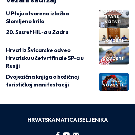
Vezani sadržaj
NOVOSTI
U Ptuju otvorena izložba
STARE
Slomljeno krilo
VIJESTI
20. Susret HIL-a u Zadru
NOVOSTI
Hrvat iz Švicarske odveo
Hrvatsku u četvrtfinale SP-a u
NOVOSTI
Rusiji
Dvojezična knjiga o božićnoj
turističkoj manifestaciji
NOVOSTI
HRVATSKA MATICA ISELJENIKA