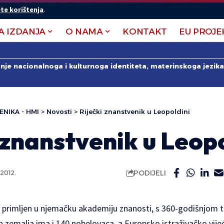
te korištenja
.
A IZDANJA
O NAMA
KONTAKT
EU PROJE
anje nacionalnoga i kulturnoga identiteta, materinskoga jezika 
ENIKA - HMI
>
Novosti
>
Riječki znanstvenik u Leopoldini
 znanstvenik u Leop
PODIJELI
2012.
ć primljen u njemačku akademiju znanosti, s 360-godišnjom 
ih zemalja ima i 140 nobelovaca, a Europsko istraživačko vijeć