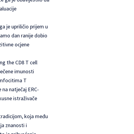
aluacije
a je upriličio prijem u
samo dan ranije dobio
zitivne ocjene
ng the CD8 T cell
tečene imunosti
imfocitima T
e na natječaj ERC-
kusne istraživače
 tradicijom, koja među
ja znanosti i