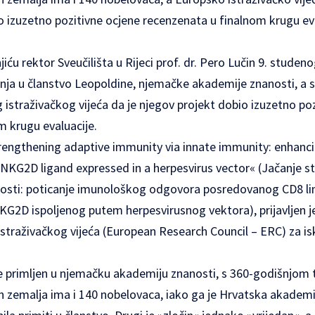
o izuzetno pozitivne ocjene recenzenata u finalnom krugu ev
ću rektor Sveučilišta u Rijeci prof. dr. Pero Lučin 9. studenog
ja u članstvo Leopoldine, njemačke akademije znanosti, a 
 istraživačkog vijeća da je njegov projekt dobio izuzetno po
m krugu evaluacije.
trengthening adaptive immunity via innate immunity: enhanci
 NKG2D ligand expressed in a herpesvirus vector« (Jačanje s
osti: poticanje imunološkog odgovora posredovanog CD8 l
KG2D ispoljenog putem herpesvirusnog vektora), prijavljen j
traživačkog vijeća (European Research Council – ERC) za is
a je primljen u njemačku akademiju znanosti, s 360-godišnjom
ih zemalja ima i 140 nobelovaca, iako ga je Hrvatska akademi