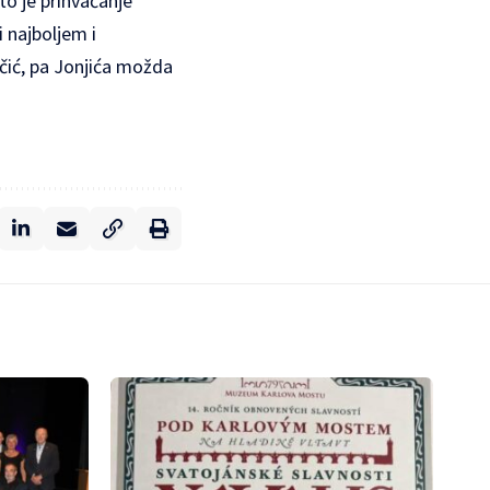
to je prihvaćanje
i najboljem i
ačić, pa Jonjića možda