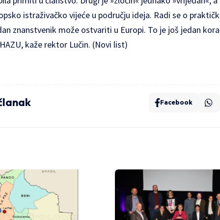
a primiti u članstvo. Drugi je »zločin« jednako »vrijedan«, a 
psko istraživačko vijeće u području ideja. Radi se o praktičk
dan znanstvenik može ostvariti u Europi. To je još jedan kor
HAZU, kaže rektor Lučin. (Novi list)
 članak
Facebook