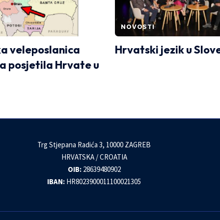
NOVOSTI
a veleposlanica
Hrvatski jezik u Slove
a posjetila Hrvate u
Trg Stjepana Radića 3, 10000 ZAGREB
HRVATSKA / CROATIA
OIB:
28639480902
IBAN:
HR8023900011100021305