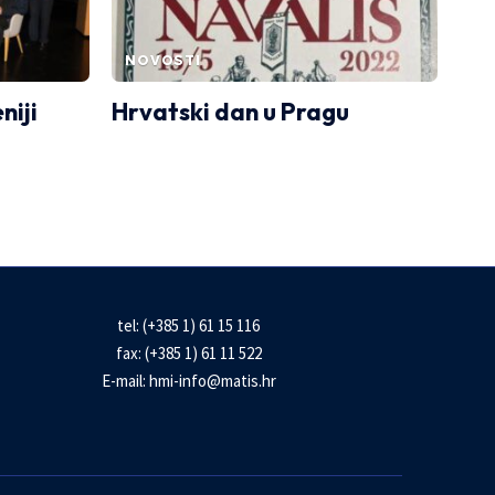
NOVOSTI
niji
Hrvatski dan u Pragu
tel: (+385 1) 61 15 116
fax: (+385 1) 61 11 522
E-mail:
hmi-info@matis.hr