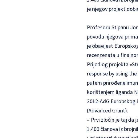
je njegov projekt dobi
Profesoru Stipanu Jonji
povodu njegova priman
je obavijest Europskog
recenzenata u finalno
Prijedlog projekta »S
response by using the
putem prirođene imun
korištenjem liganda N
2012-AdG Europskog is
(Advanced Grant).
– Prvi zločin je taj d
1.400 članova iz brojn