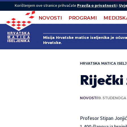
Korištenjem ove stranice prihvaćate
Pravila o privatnosti
i
Uvje
NOVOSTI
PROGRAMI
MEDIJSK
Misija Hrvatske matice iseljenika je očuv
Hrvatske.
HRVATSKA MATICA ISELJ
Riječki
NOVOSTI
19. STUDENOGA 
Profesor Stipan Jonji
1.400 članova iz brojn