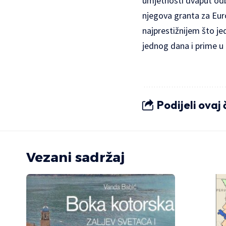
umjetnosti dvaput odbil
njegova granta za Euro
najprestižnijem što je
jednog dana i prime u 
Podijeli ovaj
Vezani sadržaj