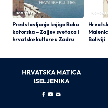
NOVOSTI
NOVOSTI
Predstavljanje knjige Boka
Hrvatsk
kotorska – Zaljev svetaca i
Malenic
hrvatske kulture u Zadru
Boliviji
HRVATSKA MATICA
ISELJENIKA