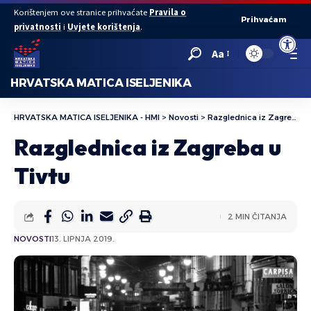
Korištenjem ove stranice prihvaćate
Pravila o
Prihvaćam
privatnosti
i
Uvjete korištenja
.
Open to
Aa
HRVATSKA MATICA ISELJENIKA
HRVATSKA MATICA ISELJENIKA - HMI
>
Novosti
>
Razglednica iz Zagreba u Tivtu
Razglednica iz Zagreba u
Tivtu
2 MIN ČITANJA
NOVOSTI
13. LIPNJA 2019.