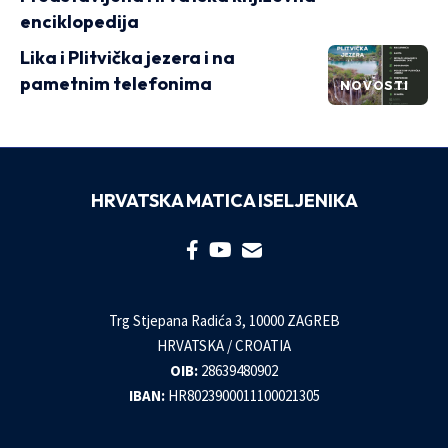
enciklopedija
Lika i Plitvička jezera i na
pametnim telefonima
NOVOSTI
HRVATSKA MATICA ISELJENIKA
Trg Stjepana Radića 3, 10000 ZAGREB
HRVATSKA / CROATIA
OIB:
28639480902
IBAN:
HR8023900011100021305