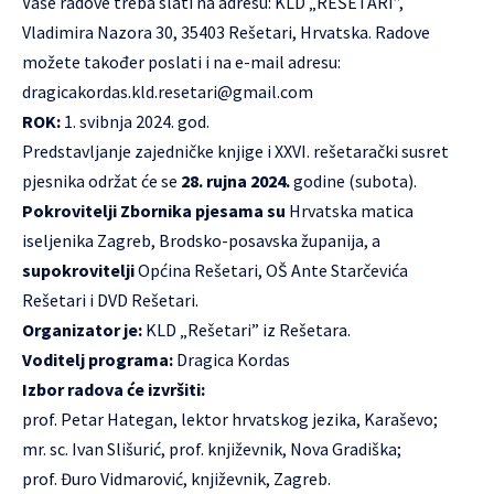
Vaše radove treba slati na adresu: KLD „REŠETARI”,
Vladimira Nazora 30, 35403 Rešetari, Hrvatska. Radove
možete također poslati i na e-mail adresu:
dragicakordas.kld.resetari@gmail.com
ROK:
1. svibnja 2024. god.
Predstavljanje zajedničke knjige i XXVI. rešetarački susret
pjesnika održat će se
28. rujna 2024.
godine (subota).
Pokrovitelji Zbornika pjesama su
Hrvatska matica
iseljenika Zagreb, Brodsko-posavska županija, a
supokrovitelji
Općina Rešetari, OŠ Ante Starčevića
Rešetari i DVD Rešetari.
Organizator je:
KLD „Rešetari” iz Rešetara.
Voditelj programa:
Dragica Kordas
Izbor radova će izvršiti:
prof. Petar Hategan, lektor hrvatskog jezika, Karaševo;
mr. sc. Ivan Slišurić, prof. književnik, Nova Gradiška;
prof. Đuro Vidmarović, književnik, Zagreb.