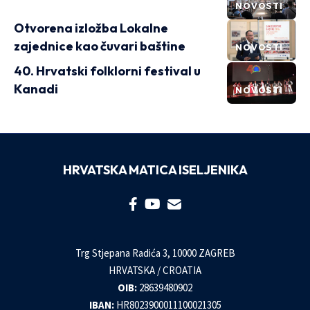
NOVOSTI
Otvorena izložba Lokalne
zajednice kao čuvari baštine
NOVOSTI
40. Hrvatski folklorni festival u
Kanadi
NOVOSTI
HRVATSKA MATICA ISELJENIKA
Trg Stjepana Radića 3, 10000 ZAGREB
HRVATSKA / CROATIA
OIB:
28639480902
IBAN:
HR8023900011100021305