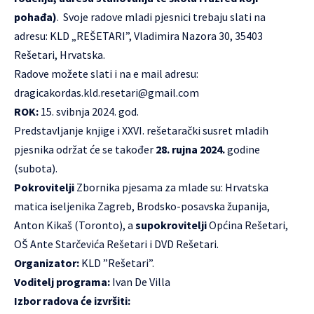
pohađa)
. Svoje radove mladi pjesnici trebaju slati na
adresu: KLD „REŠETARI”, Vladimira Nazora 30, 35403
Rešetari, Hrvatska.
Radove možete slati i na e mail adresu:
dragicakordas.kld.resetari@gmail.com
ROK:
15. svibnja 2024. god.
Predstavljanje knjige i XXVI. rešetarački susret mladih
pjesnika održat će se također
28. rujna 2024.
godine
(subota).
Pokrovitelji
Zbornika pjesama za mlade su: Hrvatska
matica iseljenika Zagreb, Brodsko-posavska županija,
Anton Kikaš (Toronto), a
supokrovitelji
Općina Rešetari,
OŠ Ante Starčevića Rešetari i DVD Rešetari.
Organizator:
KLD ”Rešetari”.
Voditelj programa:
Ivan De Villa
Izbor radova će izvršiti: