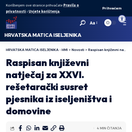
Korištenjem ove stranice prihvaćate
Pravila o
Prihvaćam
privatnosti
i
Uvjete korištenja
.
Open to
Aa
HRVATSKA MATICA ISELJENIKA
HRVATSKA MATICA ISELJENIKA - HMI
>
Novosti
>
Raspisan književni natječaj za XXVI. rešetarački susret pjesnika iz iseljeništva i domovine
Raspisan književni
natječaj za XXVI.
rešetarački susret
pjesnika iz iseljeništva i
domovine
4 MIN ČITANJA