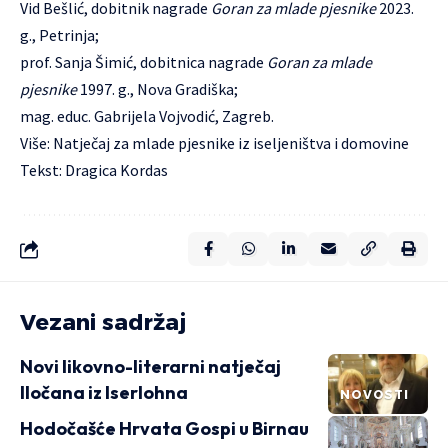
Vid Bešlić, dobitnik nagrade
Goran za mlade pjesnike
2023.
g., Petrinja;
prof. Sanja Šimić, dobitnica nagrade
Goran za mlade
pjesnike
1997. g., Nova Gradiška;
mag. educ. Gabrijela Vojvodić, Zagreb.
Više:
Natječaj za mlade pjesnike iz iseljeništva i domovine
Tekst:
Dragica Kordas
Vezani sadržaj
Novi likovno-literarni natječaj
Iločana iz Iserlohna
NOVOSTI
Hodočašće Hrvata Gospi u Birnau