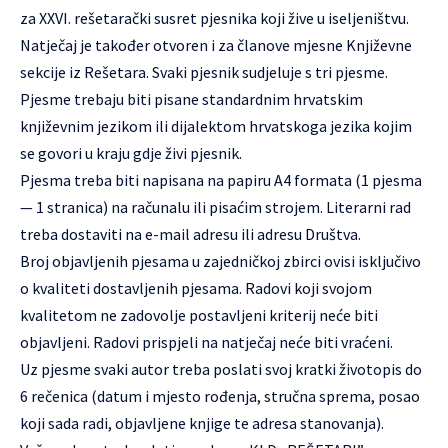
za XXVI. rešetarački susret pjesnika koji žive u iseljeništvu.
Natječaj je također otvoren i za članove mjesne Književne
sekcije iz Rešetara. Svaki pjesnik sudjeluje s tri pjesme.
Pjesme trebaju biti pisane standardnim hrvatskim
književnim jezikom ili dijalektom hrvatskoga jezika kojim
se govori u kraju gdje živi pjesnik.
Pjesma treba biti napisana na papiru A4 formata (1 pjesma
— 1 stranica) na računalu ili pisaćim strojem. Literarni rad
treba dostaviti na e-mail adresu ili adresu Društva.
Broj objavljenih pjesama u zajedničkoj zbirci ovisi isključivo
o kvaliteti dostavljenih pjesama. Radovi koji svojom
kvalitetom ne zadovolje postavljeni kriterij neće biti
objavljeni. Radovi prispjeli na natječaj neće biti vraćeni.
Uz pjesme svaki autor treba poslati svoj kratki životopis do
6 rečenica (datum i mjesto rođenja, stručna sprema, posao
koji sada radi, objavljene knjige te adresa stanovanja).