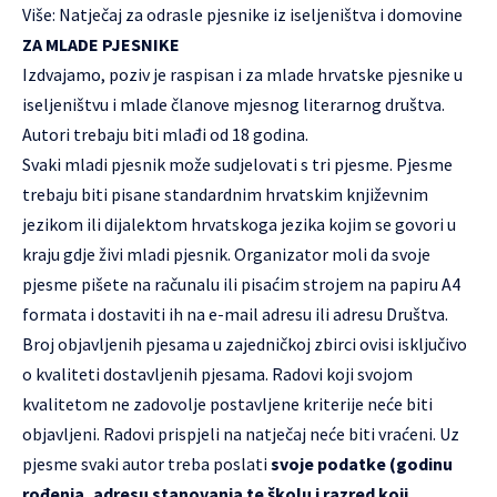
Više:
Natječaj za odrasle pjesnike iz iseljeništva i domovine
ZA MLADE PJESNIKE
Izdvajamo, poziv je raspisan i za mlade hrvatske pjesnike u
iseljeništvu i mlade članove mjesnog literarnog društva.
Autori trebaju biti mlađi od 18 godina.
Svaki mladi pjesnik može sudjelovati s tri pjesme. Pjesme
trebaju biti pisane standardnim hrvatskim književnim
jezikom ili dijalektom hrvatskoga jezika kojim se govori u
kraju gdje živi mladi pjesnik. Organizator moli da svoje
pjesme pišete na računalu ili pisaćim strojem na papiru A4
formata i dostaviti ih na e-mail adresu ili adresu Društva.
Broj objavljenih pjesama u zajedničkoj zbirci ovisi isključivo
o kvaliteti dostavljenih pjesama. Radovi koji svojom
kvalitetom ne zadovolje postavljene kriterije neće biti
objavljeni. Radovi prispjeli na natječaj neće biti vraćeni. Uz
pjesme svaki autor treba poslati
svoje podatke (godinu
rođenja, adresu stanovanja te školu i razred koji