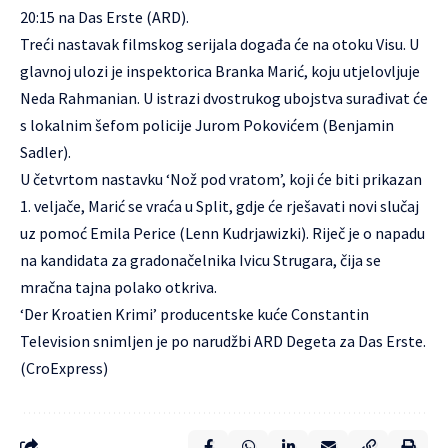
20:15 na Das Erste (ARD).
Treći nastavak filmskog serijala događa će na otoku Visu. U
glavnoj ulozi je inspektorica Branka Marić, koju utjelovljuje
Neda Rahmanian. U istrazi dvostrukog ubojstva surađivat će
s lokalnim šefom policije Jurom Pokovićem (Benjamin
Sadler).
U četvrtom nastavku ‘Nož pod vratom’, koji će biti prikazan
1. veljače, Marić se vraća u Split, gdje će rješavati novi slučaj
uz pomoć Emila Perice (Lenn Kudrjawizki). Riječ je o napadu
na kandidata za gradonačelnika Ivicu Strugara, čija se
mračna tajna polako otkriva.
‘Der Kroatien Krimi’ producentske kuće Constantin
Television snimljen je po narudžbi ARD Degeta za Das Erste.
(CroExpress)