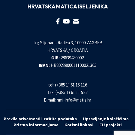
HRVATSKA MATICA ISELJENIKA
Trg Stjepana Radića 3, 10000 ZAGREB
HRVATSKA / CROATIA
OIB:
28639480902
IBAN:
HR8023900011100021305
tel: (+385 1) 61 15 116
fax: (+385 1) 61 11 522
E-mail:
hmi-info@matis.hr
Pravila privatnosti i zaštite podataka
Upravljanje kolačićima
Pristup informacijama
Korisni linkovi
EU projekti