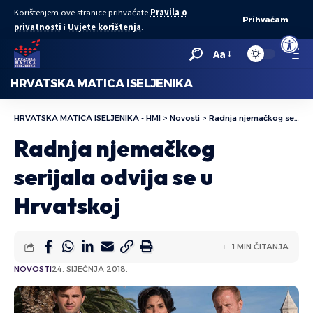
Korištenjem ove stranice prihvaćate
Pravila o
Prihvaćam
privatnosti
i
Uvjete korištenja
.
Open to
Aa
HRVATSKA MATICA ISELJENIKA
HRVATSKA MATICA ISELJENIKA - HMI
>
Novosti
>
Radnja njemačkog serijala odvija se u Hrvatskoj
Radnja njemačkog
serijala odvija se u
Hrvatskoj
1 MIN ČITANJA
NOVOSTI
24. SIJEČNJA 2018.