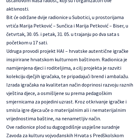
ustanovom Naša radost, koji su i organizatori ove
aktivnosti.
Bit će održane dvije radionice u Subotici, u prostorijama
vrtića Marija Petković – Sunčica i Marija Petković – Biser, u
četvrtak, 30. 05. i petak, 31. 05. u trajanju po dva sata s
početkom u 17 sati.
Udruga provodi projekt HAI – hrvatske autentične igračke
inspirirane hrvatskom kulturnom baštinom. Radionica je
namijenjena djeci i roditeljima, a cilj projekta je razviti
kolekciju dječjih igračaka, te pripadajući brend i ambalažu.
Izrada igračaka na kvalitetan način doprinosi razvoju raznih
vještina djece, a osmišljene su prema pedagoškim
smjernicama za pojedini uzrast. Kroz otkrivanje igračke i
smisla igre djeca uče o materijalnim ali i nematerijalnim
vrijednostima baštine, na nenametljiv način.
Ove radionice plod su dugogodišnje uspješne suradnje
Zavoda za kulturu vojvođanskih Hrvata s Predškolskom