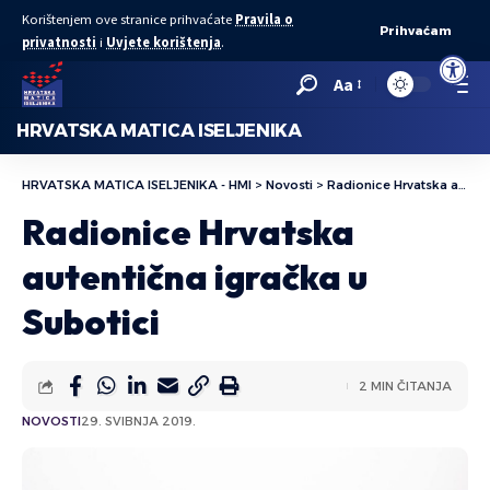
Korištenjem ove stranice prihvaćate
Pravila o
Prihvaćam
privatnosti
i
Uvjete korištenja
.
Open to
Aa
HRVATSKA MATICA ISELJENIKA
HRVATSKA MATICA ISELJENIKA - HMI
>
Novosti
>
Radionice Hrvatska autentična igračka u Subotici
Radionice Hrvatska
autentična igračka u
Subotici
2 MIN ČITANJA
NOVOSTI
29. SVIBNJA 2019.