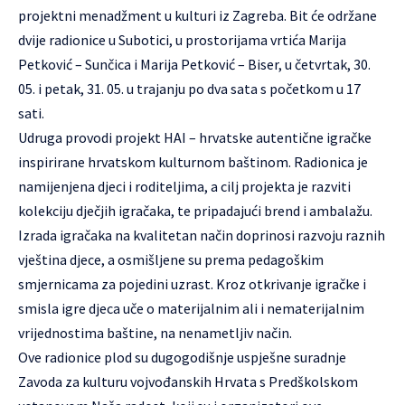
projektni menadžment u kulturi iz Zagreba. Bit će održane
dvije radionice u Subotici, u prostorijama vrtića Marija
Petković – Sunčica i Marija Petković – Biser, u četvrtak, 30.
05. i petak, 31. 05. u trajanju po dva sata s početkom u 17
sati.
Udruga provodi projekt HAI – hrvatske autentične igračke
inspirirane hrvatskom kulturnom baštinom. Radionica je
namijenjena djeci i roditeljima, a cilj projekta je razviti
kolekciju dječjih igračaka, te pripadajući brend i ambalažu.
Izrada igračaka na kvalitetan način doprinosi razvoju raznih
vještina djece, a osmišljene su prema pedagoškim
smjernicama za pojedini uzrast. Kroz otkrivanje igračke i
smisla igre djeca uče o materijalnim ali i nematerijalnim
vrijednostima baštine, na nenametljiv način.
Ove radionice plod su dugogodišnje uspješne suradnje
Zavoda za kulturu vojvođanskih Hrvata s Predškolskom