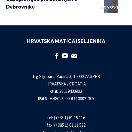
Dubrovniku
NOVOSTI
HRVATSKA MATICA ISELJENIKA
Trg Stjepana Radića 3, 10000 ZAGREB
HRVATSKA / CROATIA
OIB:
28639480902
IBAN:
HR8023900011100021305
tel: (+385 1) 61 15 116
fax: (+385 1) 61 11 522