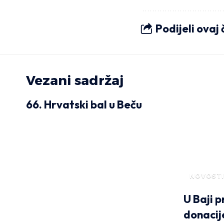
Podijeli ovaj
Vezani sadržaj
66. Hrvatski bal u Beču
NOVOSTI
U Baji p
donacij