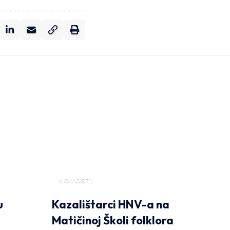
NOVOSTI
u
Kazalištarci HNV-a na
Matičinoj Školi folklora