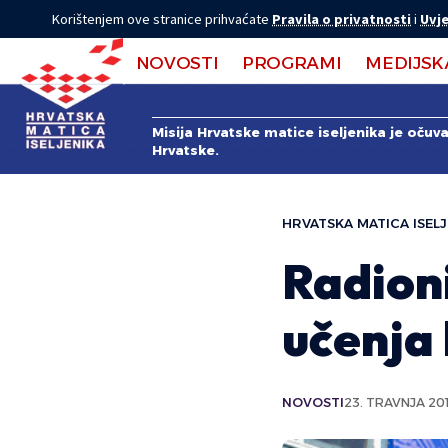
Korištenjem ove stranice prihvaćate
Pravila o privatnosti
i
Uvje
NOVOSTI
PROGRAMI
MEDIJSK
Misija Hrvatske matice iseljenika je očuv
Hrvatske.
HRVATSKA MATICA ISELJ
Radion
učenja 
NOVOSTI
23. TRAVNJA 201