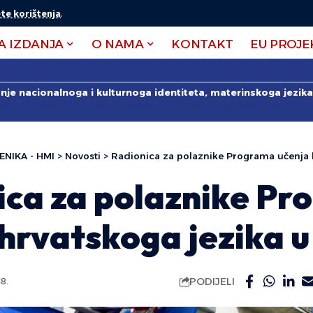
te korištenja
.
A IZDANJA
O NAMA
KONTAKT
EU PROJE
anje nacionalnoga i kulturnoga identiteta, materinskoga jezika 
ENIKA - HMI
>
Novosti
>
Radionica za polaznike Programa učenja 
ica za polaznike P
hrvatskoga jezika 
PODIJELI
8.