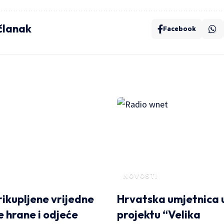
 članak
Facebook
NOVOSTI
rikupljene vrijedne
Hrvatska umjetnica 
e hrane i odjeće
projektu “Velika