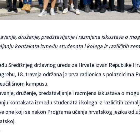
znavanje, druženje, predstavljanje i razmjena iskustava o mo
ljanju kontakata između studenata i kolega iz različitih zem
eđu Središnjeg državnog ureda za Hrvate izvan Republike Hrv
Zagrebu, 18. travnja održana je prva radionica s polaznicima
veučilišnom kampusu.
navanje, druženje, predstavljanje i razmjena iskustava o mog
anju kontakata između studenata i kolega iz različitih zemal
ve one koji se nakon Programa učenja hrvatskog jezika odluče
atskoj.
)