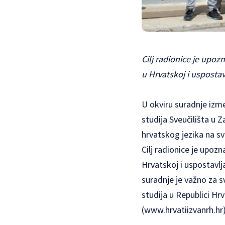
Cilj radionice je upo
u Hrvatskoj i uspostav
U okviru suradnje izm
studija Sveučilišta u 
hrvatskog jezika na s
Cilj radionice je upoz
Hrvatskoj i uspostavlj
suradnje je važno za s
studija u Republici Hrv
(
www.hrvatiizvanrh.hr