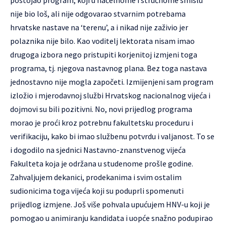
nije bio loš, ali nije odgovarao stvarnim potrebama
hrvatske nastave na ‘terenu’, a i nikad nije zaživio jer
polaznika nije bilo. Kao voditelj lektorata nisam imao
drugoga izbora nego pristupiti korjenitoj izmjeni toga
programa, tj. njegova nastavnog plana. Bez toga nastava
jednostavno nije mogla započeti. Izmijenjeni sam program
izložio i mjerodavnoj službi Hrvatskog nacionalnog vijeća i
dojmovi su bili pozitivni. No, novi prijedlog programa
morao je proći kroz potrebnu fakultetsku proceduru i
verifikaciju, kako bi imao službenu potvrdu i valjanost. To se
i dogodilo na sjednici Nastavno-znanstvenog vijeća
Fakulteta koja je održana u studenome prošle godine.
Zahvaljujem dekanici, prodekanima i svim ostalim
sudionicima toga vijeća koji su poduprli spomenuti
prijedlog izmjene. Još više pohvala upućujem HNV-u koji je
pomogao u animiranju kandidata i uopće snažno podupirao