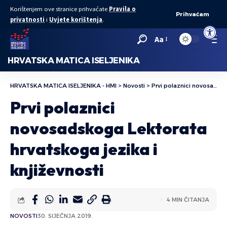
Korištenjem ove stranice prihvaćate
Pravila o
Prihvaćam
privatnosti
i
Uvjete korištenja
.
Open to
Aa
HRVATSKA MATICA ISELJENIKA
HRVATSKA MATICA ISELJENIKA - HMI
>
Novosti
>
Prvi polaznici novosadskoga Lektorata hrvatskoga jezika i književnosti
Prvi polaznici
novosadskoga Lektorata
hrvatskoga jezika i
književnosti
4 MIN ČITANJA
NOVOSTI
30. SIJEČNJA 2019.