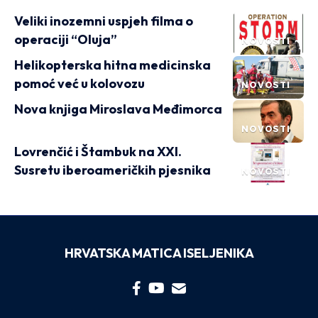
Veliki inozemni uspjeh filma o
operaciji “Oluja”
NOVOSTI
Helikopterska hitna medicinska
pomoć već u kolovozu
NOVOSTI
Nova knjiga Miroslava Međimorca
NOVOSTI
Lovrenčić i Štambuk na XXI.
Susretu iberoameričkih pjesnika
NOVOSTI
HRVATSKA MATICA ISELJENIKA