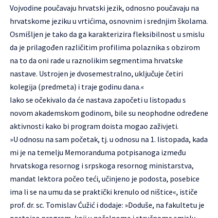
Vojvodine poučavaju hrvatski jezik, odnosno poučavaju na
hrvatskome jeziku u vrtićima, osnovnim i srednjim školama.
Osmišljen je tako da ga karakterizira fleksibilnost u smislu
da je prilagođen različitim profilima polaznika s obzirom
na to da oni rade u raznolikim segmentima hrvatske
nastave. Ustrojen je dvosemestralno, uključuje četiri
kolegija (predmeta) i traje godinu dana.«
Iako se očekivalo da će nastava započeti u listopadu s
novom akademskom godinom, bile su neophodne određene
aktivnosti kako bi program doista mogao zaživjeti.
»U odnosu na sam početak, tj. u odnosu na 1. listopada, kada
mi je na temelju Memoranduma potpisanoga između
hrvatskoga resornog i srpskoga resornog ministarstva,
mandat lektora počeo teći, učinjeno je podosta, posebice
ima li se na umu da se praktički krenulo od ništice«, ističe
prof. dr. sc. Tomislav Ćužić i dodaje: »Doduše, na fakultetu je
postojao program, koji u načelnome i stručnome smislu