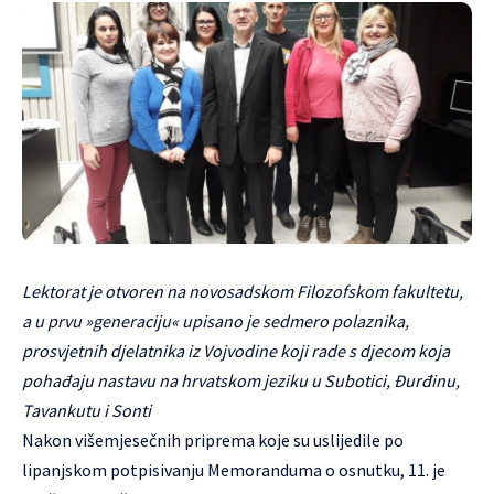
Lektorat je otvoren na novosadskom Filozofskom fakultetu,
a u prvu »generaciju« upisano je sedmero polaznika,
prosvjetnih djelatnika iz Vojvodine koji rade s djecom koja
pohađaju nastavu na hrvatskom jeziku u Subotici, Đurđinu,
Tavankutu i Sonti
Nakon višemjesečnih priprema koje su uslijedile po
lipanjskom potpisivanju Memoranduma o osnutku, 11. je