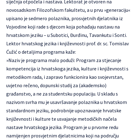
siječnja otpočela i nastava. Lektorat je otvoren na
novosadskom Filozofskom fakultetu, a u prvu »generaciju«
upisano je sedmero polaznika, prosvjetnih djelatnika iz
Vojvodine koji rade s djecom koja pohađaju nastavu na
hrvatskom jeziku – u Subotici, Đurđinu, Tavankutu i Sonti.
Lektor hrvatskog jezika i književnosti prof. dr. sc. Tomislav
Ćužić o detaljima programa kaže:
»Naziv je programa malo poduži: Program za stjecanje
kompetencija iz hrvatskoga jezika, kulture i književnosti s
metodikom rada, i zapravo funkcionira kao svojevrstan,
uvjetno rečeno, dopunski studij za (akademsko)
građanstvo, a ne za studentsku populaciju. U skladu s
nazivom svrha mu je usavršavanje polaznika u hrvatskom
standardnom jeziku, podrobnije upoznavanje hrvatske
književnosti i kulture te usvajanje metodičkih načela
nastave hrvatskoga jezika. Program je u prvome redu
namijenjen prosvjetnim djelatnicima koji na području