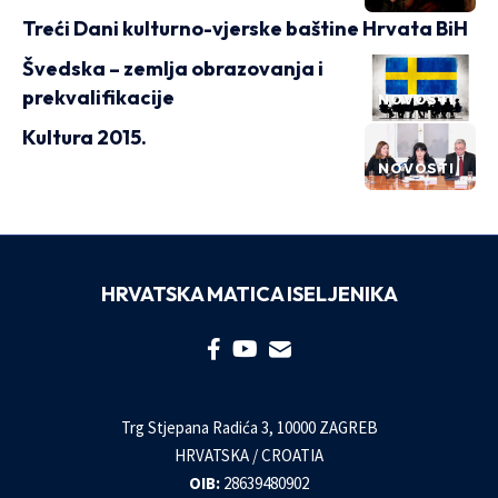
Treći Dani kulturno-vjerske baštine Hrvata BiH
Švedska – zemlja obrazovanja i
prekvalifikacije
NOVOSTI
Kultura 2015.
NOVOSTI
HRVATSKA MATICA ISELJENIKA
Trg Stjepana Radića 3, 10000 ZAGREB
HRVATSKA / CROATIA
OIB:
28639480902