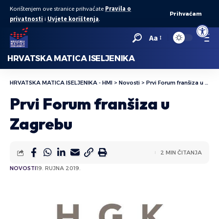
Korištenjem ove stranice prihvaćate
Pravila o
Prihvaćam
privatnosti
i
Uvjete korištenja
.
Open to
Aa
HRVATSKA MATICA ISELJENIKA
HRVATSKA MATICA ISELJENIKA - HMI
>
Novosti
>
Prvi Forum franšiza u Zagrebu
Prvi Forum franšiza u
Zagrebu
2 MIN ČITANJA
NOVOSTI
19. RUJNA 2019.