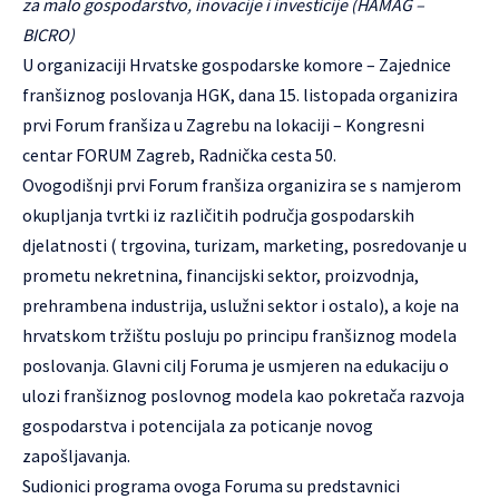
za malo gospodarstvo, inovacije i investicije (HAMAG –
BICRO)
U organizaciji Hrvatske gospodarske komore – Zajednice
franšiznog poslovanja HGK, dana 15. listopada organizira
prvi Forum franšiza u Zagrebu na lokaciji – Kongresni
centar FORUM Zagreb, Radnička cesta 50.
Ovogodišnji prvi Forum franšiza organizira se s namjerom
okupljanja tvrtki iz različitih područja gospodarskih
djelatnosti ( trgovina, turizam, marketing, posredovanje u
prometu nekretnina, financijski sektor, proizvodnja,
prehrambena industrija, uslužni sektor i ostalo), a koje na
hrvatskom tržištu posluju po principu franšiznog modela
poslovanja. Glavni cilj Foruma je usmjeren na edukaciju o
ulozi franšiznog poslovnog modela kao pokretača razvoja
gospodarstva i potencijala za poticanje novog
zapošljavanja.
Sudionici programa ovoga Foruma su predstavnici