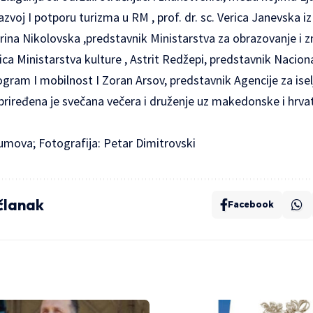
razvoj I potporu turizma u RM , prof. dr. sc. Verica Janevska
rina Nikolovska ,predstavnik Ministarstva za obrazovanje i z
ca Ministarstva kulture , Astrit Redžepi, predstavnik Nacion
gram I mobilnost I Zoran Arsov, predstavnik Agencije za isel
priređena je svečana večera i druženje uz makedonske i hrvats
umova; Fotografija: Petar Dimitrovski
 članak
Facebook