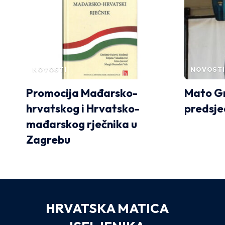
NOVOSTI
NOVOSTI
Promocija Mađarsko-
Mato Gr
hrvatskog i Hrvatsko-
predsj
mađarskog rječnika u
Zagrebu
HRVATSKA MATICA