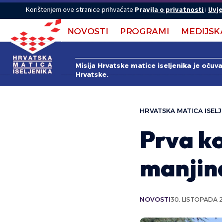
Korištenjem ove stranice prihvaćate
Pravila o privatnosti
i
Uvje
NOVOSTI
PROGRAMI
MEDIJSK
Misija Hrvatske matice iseljenika je očuv
Hrvatske.
HRVATSKA MATICA ISELJ
Prva ko
manjin
NOVOSTI
30. LISTOPADA 2