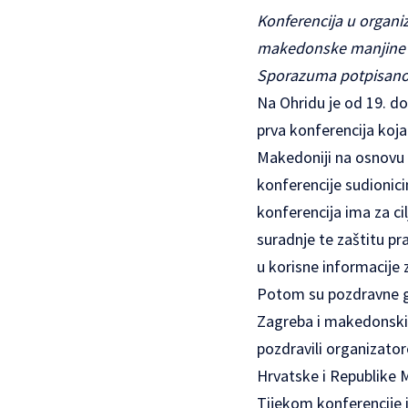
Konferencija u organiz
makedonske manjine u
Sporazuma potpisanog
Na Ohridu je od 19. do
prva konferencija koj
Makedoniji na osnovu
konferencije sudionici
konferencija ima za ci
suradnje te zaštitu pr
u korisne informacije 
Potom su pozdravne go
Zagreba i makedonskih
pozdravili organizato
Hrvatske i Republike M
Tijekom konferencije i