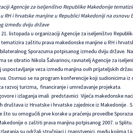
aciji Agencije za iseljeništvo Republike Makedonije tematizi
 RH i hrvatske manjine u Republici Makedoniji na osnovu b
 između dviju države
 21. listopada u organizaciji Agencije za iseljeništvo Repub
a tematizira zaštitu prava makedonske manjine u RH i hrvats
 bilateralnog Sporazuma potpisanog između dviju države. 
ma se obratio Nikola Šalvarinov, ravnatelj Agencije za iseljen
lj uspostavljanje veza između manjina ovih prijateljskih drža
ava. Osvrnuo se na program konferencije koji sudionicima iz 
za razvoj turizma, financiranje i umrežavanje projekata.
vore i izlaganja imali predstavnici Vijeća makedonske nac
 društava iz Hrvatske i hrvatske zajednice iz Makedonije . 
re što su omogućili prve korake u praćenju provedbe Spora
akedonije o zaštiti prava manjina potpisanog 2007. u Splitu.
zlaganja su održali stručnjaci i znanstvenici, među kojima Lj