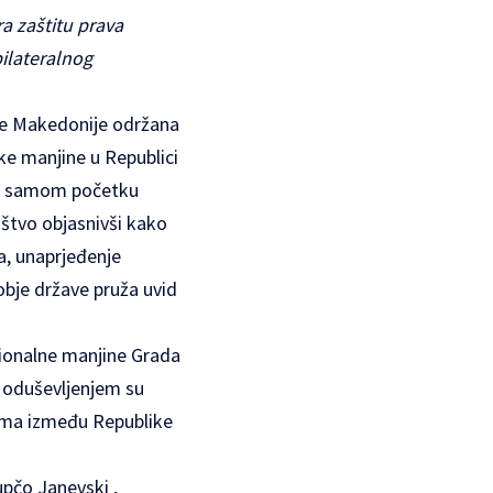
ra zaštitu prava
ilateralnog
like Makedonije održana
ke manjine u Republici
Na samom početku
ištvo objasnivši kako
va, unaprjeđenje
obje države pruža uvid
ionalne manjine Grada
S oduševljenjem su
zuma između Republike
upčo Janevski ,