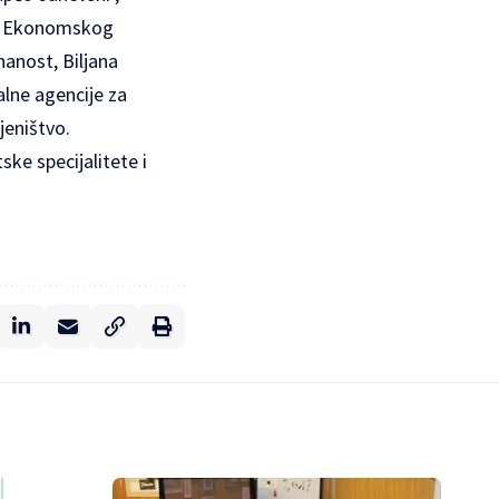
 iz Ekonomskog
nanost, Biljana
alne agencije za
jeništvo.
ke specijalitete i