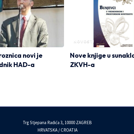
NOVOSTI
oznica novi je
Nove knjige u sunakl
ednik HAD-a
ZKVH-a
Trg Stjepana Radića 3, 10000 ZAGREB
HRVATSKA / CROATIA