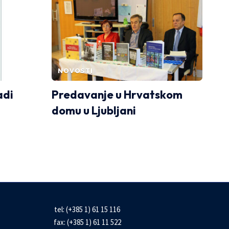
NOVOSTI
adi
Predavanje u Hrvatskom
domu u Ljubljani
tel: (+385 1) 61 15 116
fax: (+385 1) 61 11 522