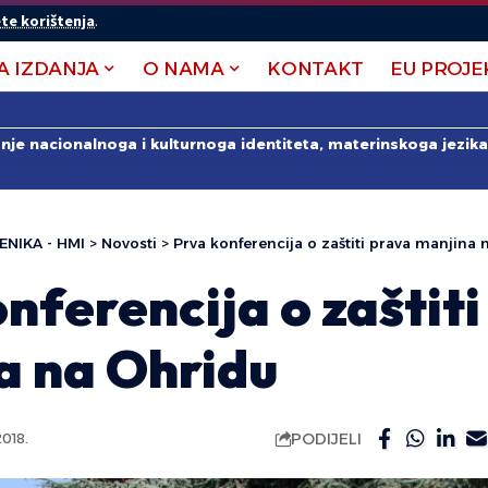
te korištenja
.
A IZDANJA
O NAMA
KONTAKT
EU PROJE
anje nacionalnoga i kulturnoga identiteta, materinskoga jezika 
ENIKA - HMI
>
Novosti
>
Prva konferencija o zaštiti prava manjina
nferencija o zaštit
a na Ohridu
PODIJELI
018.