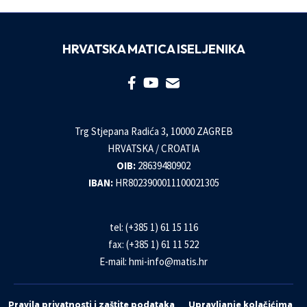
HRVATSKA MATICA ISELJENIKA
Trg Stjepana Radića 3, 10000 ZAGREB
HRVATSKA / CROATIA
OIB:
28639480902
IBAN:
HR8023900011100021305
tel: (+385 1) 61 15 116
fax: (+385 1) 61 11 522
E-mail:
hmi-info@matis.hr
Pravila privatnosti i zaštite podataka
Upravljanje kolačićima