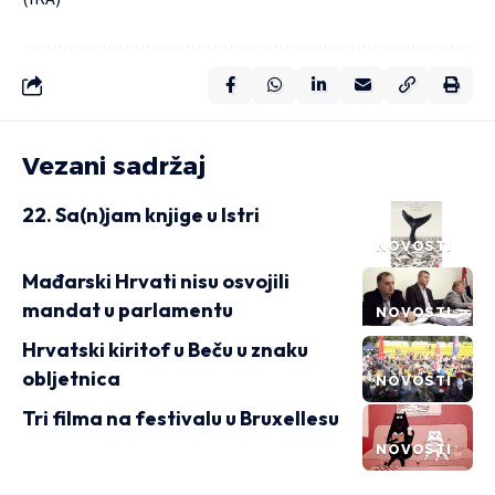
Vezani sadržaj
22. Sa(n)jam knjige u Istri
NOVOSTI
Mađarski Hrvati nisu osvojili
mandat u parlamentu
NOVOSTI
Hrvatski kiritof u Beču u znaku
obljetnica
NOVOSTI
Tri filma na festivalu u Bruxellesu
NOVOSTI