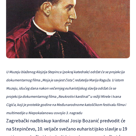
U Muzeju blaženog Alojzija Stepinca (pokraj katedrale) održat će se projekcija
dokumentarnog filma „Moja je savjest čista”, redatelja Marija Raguža. U istom
Muzeju, idućeg dana nakon večernjeg euharistijskog slavlja održat će se
projekcija dokumentarnog filma „Neukrotivi kardinal” u režiji Mirele i Ivana
Cigića, koji je protekle godine na Međunarodnome katoličkom festivalu filma i
multimedije u Niepokalanowu osvojio 3. nagradu
Zagrebački nadbiskup kardinal Josip Bozanić predvodit će
na Stepinčevo, 10. veljače svečano euharistijsko slavlje u 19