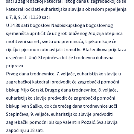
sati u zagrebačkoj katedrali. Istog dana u zagrebačkoj će se
katedrali održati euharistijska slavlja s obredom pepeljenja
u 7, 8, 9, 10 i 11.30 sati.
U 14.30 sati bogoslovi Nadbiskupskoga bogoslovnog
sjemeništa upriličit će uz grob blaženog Alojzija Stepinca
molitveni susret, svetu uru preminuća, tijekom koje će
riječju i pjesmom obnavljati trenutke Blaženikova prijelaza
u vječnost. Uoči Stepinčeva bit će trodnevna duhovna
priprava.
Prvog dana trodnevnice, 7. veljače, euharistijsko slavlje u
zagrebačkoj katedrali predvodit će zagrebački pomoćni
biskup Mijo Gorski. Drugog dana trodnevnice, 8. veljače,
euharistijsko slavlje predvodit će zagrebački pomoćni
biskup Ivan Šaško, dok će trećeg dana trodnevnice uoči
Stepinčeva, 9. veljače, euharistijsko slavlje predvoditi
zagrebački pomoćni biskup Valentin Pozaić. Sva slavlja
započinju u 18 sati.