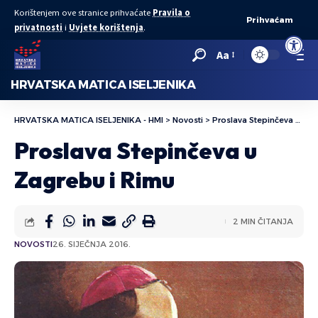
Korištenjem ove stranice prihvaćate
Pravila o
Prihvaćam
privatnosti
i
Uvjete korištenja
.
Open to
Aa
HRVATSKA MATICA ISELJENIKA
HRVATSKA MATICA ISELJENIKA - HMI
>
Novosti
>
Proslava Stepinčeva u Zagrebu i Rimu
Proslava Stepinčeva u
Zagrebu i Rimu
2 MIN ČITANJA
NOVOSTI
26. SIJEČNJA 2016.