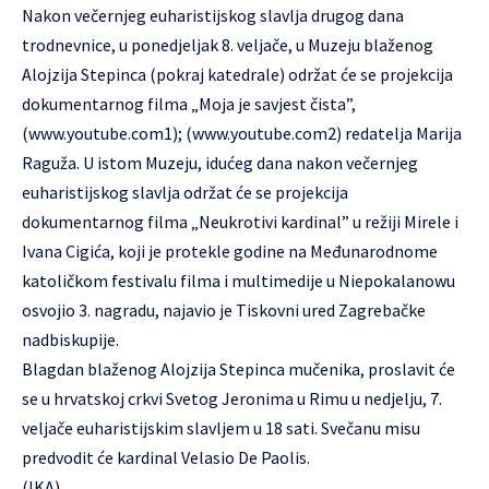
Nakon večernjeg euharistijskog slavlja drugog dana
trodnevnice, u ponedjeljak 8. veljače, u Muzeju blaženog
Alojzija Stepinca (pokraj katedrale) održat će se projekcija
dokumentarnog filma „Moja je savjest čista”,
(www.youtube.com1)
;
(www.youtube.com2)
redatelja Marija
Raguža. U istom Muzeju, idućeg dana nakon večernjeg
euharistijskog slavlja održat će se projekcija
dokumentarnog filma „
Neukrotivi kardinal
” u režiji Mirele i
Ivana Cigića, koji je protekle godine na Međunarodnome
katoličkom festivalu filma i multimedije u Niepokalanowu
osvojio 3. nagradu, najavio je Tiskovni ured Zagrebačke
nadbiskupije.
Blagdan blaženog Alojzija Stepinca mučenika, proslavit će
se u hrvatskoj crkvi
Svetog Jeronima
u Rimu u nedjelju, 7.
veljače euharistijskim slavljem u 18 sati. Svečanu misu
predvodit će kardinal Velasio De Paolis.
(IKA)