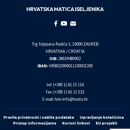
HRVATSKA MATICA ISELJENIKA
Trg Stjepana Radića 3, 10000 ZAGREB
HRVATSKA / CROATIA
OIB:
28639480902
IBAN:
HR8023900011100021305
tel: (+385 1) 61 15 116
fax: (+385 1) 61 11 522
E-mail:
hmi-info@matis.hr
Pravila privatnosti i zaštite podataka
Upravljanje kolačićima
Pristup informacijama
Korisni linkovi
EU projekti