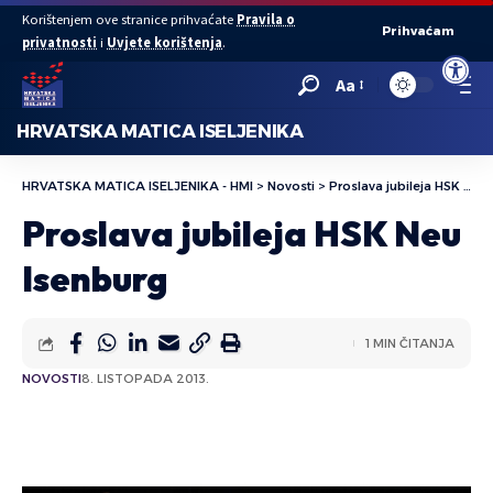
Korištenjem ove stranice prihvaćate
Pravila o
Prihvaćam
privatnosti
i
Uvjete korištenja
.
Open to
Aa
HRVATSKA MATICA ISELJENIKA
HRVATSKA MATICA ISELJENIKA - HMI
>
Novosti
>
Proslava jubileja HSK Neu Isenburg
Proslava jubileja HSK Neu
Isenburg
1 MIN ČITANJA
NOVOSTI
8. LISTOPADA 2013.