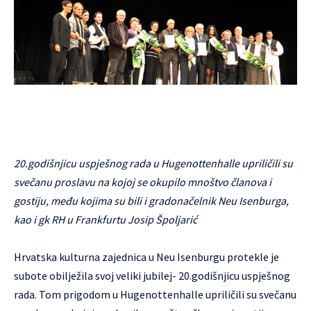
20.godišnjicu uspješnog rada u Hugenottenhalle upriličili su
svečanu proslavu na kojoj se okupilo mnoštvo članova i
gostiju, među kojima su bili i gradonačelnik Neu Isenburga,
kao i gk RH u Frankfurtu Josip Špoljarić
Hrvatska kulturna zajednica u Neu Isenburgu protekle je
subote obilježila svoj veliki jubilej- 20.godišnjicu uspješnog
rada. Tom prigodom u Hugenottenhalle upriličili su svečanu