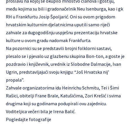
proslavu na kojoj se okupilo mnoštvo članova i gostiju,
među kojima su bili i gradonačelnik Neu Isenburga, kao i gk
RH u Frankfurtu Josip Špoljarić. Oni su ovom prigodom
hrvatskim kulturnim djelatnicima uputili samo riječi
zahvale za dugogodišnju uspješnu prezentaciju hrvatske
kulture u ovom gradu nadomak Frankfurta.
Na pozornici su se predstavili brojni folklorni sastavi,
plesalo se i pjevalo uz glazbenu skupina Bon-ton, a goste je
pozdravio i književnik, urednik iz Slobodne Dalmacije, Ivan
Ugrin, predstavljajući svoju knjigu: “Još Hrvatska nij’
propala”.
Zahvale organizatorima idu Heinrichu Schmitu, Tei i Šimi
Rašici, obitelji Frane Brale, Katušićima, Zori Krešić i svima
drugima koji su godinama podupirali ovu zajednicu.
Voditeljica večeri bila je Irena Balić.
Pogledajte
fotografije