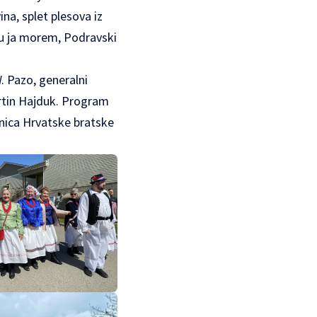
na, splet plesova iz
 ću ja morem, Podravski
 Pazo, generalni
artin Hajduk. Program
jnica Hrvatske bratske