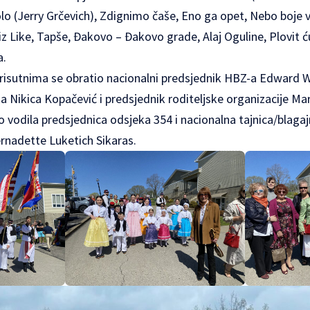
o (Jerry Grčevich), Zdignimo čaše, Eno ga opet, Nebo boje vi
 iz Like, Tapše, Đakovo – Đakovo grade, Alaj Oguline, Plovit
a.
sutnima se obratio nacionalni predsjednik HBZ-a Edward W.
a Nikica Kopačević i predsjednik roditeljske organizacije M
vo vodila predsjednica odsjeka 354 i nacionalna tajnica/blaga
ernadette Luketich Sikaras.