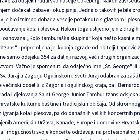
ake za odsjek i rudarsko naselje Cokeburg. Nakon završet
enjem dočekali zabave i okupljanja. Jedna o takovih je bila p
iv je bio iznimno dobar a veselje potaknuto s glazbom i ples
 poučavanje kola i plesova. Nakon toga uslijedio je niz drugih
g. osnovana „Kolo tamburaška skupina“ koja nešto kasnije mi
tzans“ i pripremljena je kupnja zgrade od obitelji Lapčević
 ne samo odsjeka 354 za daljnji razvoj, već i drugih organizac
stvom. Važno je spomenuti da odsječno ime „St. George“ ili u
 Sv. Juraj u Zagorju Ogulinskom. Sveti Juraj odabran za zašti
 većinski doselili iz Zagorja i ogulinskog kraja, pa i Bernard
rada i djelovanja Saint George Junior Tamburitzans odsjeka 
hrvatske kulturne baštine i tradicijskih običaja. Od skromno
igranja kola i plesova, pa do današnjih velikih koncertnih pr
njenih Američkih Država, Kanade, Europe i domovine Hrvatske
 i mogućnosti svoje koncerte održavaju na profesionalnoj raz