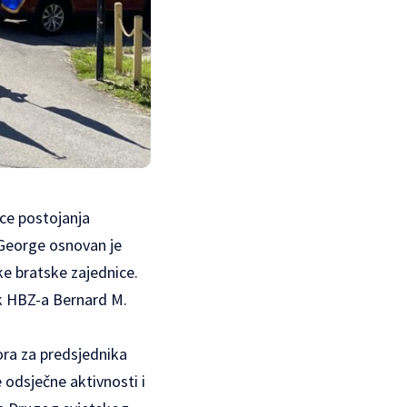
ice postojanja
 George osnovan je
e bratske zajednice.
ik HBZ-a Bernard M.
ora za predsjednika
 odsječne aktivnosti i