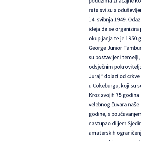
poduzima značajne kor
rata svi su s oduševlj
14. svibnja 1949. Odaz
ideja da se organizira
okupljanja te je 1950.
George Junior Tamburi
su postavljeni temelji,
odsječnim pokrovitelj
Juraj“ dolazi od crkve
u Cokeburgu, koji su se
Kroz svojih 75 godina 
velebnog čuvara naše 
godine, s poučavanjem 
nastupao diljem Sjedi
amaterskih ograničenja