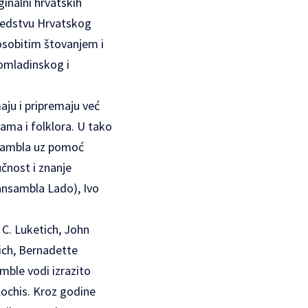
inalni hrvatskih
sjedstvu Hrvatskog
osobitim štovanjem i
 omladinskog i
aju i pripremaju već
ama i folklora. U tako
ansambla uz pomoć
učnost i znanje
ansambla Lado), Ivo
y C. Luketich, John
ich, Bernadette
mble vodi izrazito
Kochis. Kroz godine