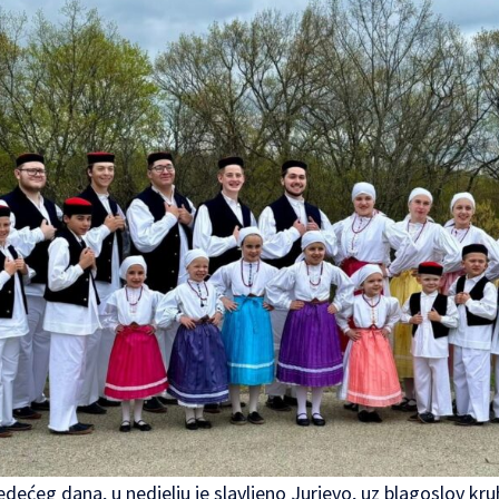
jedećeg dana, u nedjelju je slavljeno Jurjevo, uz blagoslov kruh