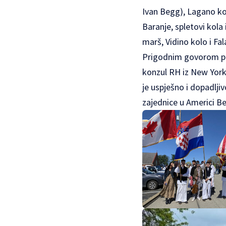
Ivan Begg), Lagano kol
Baranje, spletovi kola
marš, Vidino kolo i Fal
Prigodnim govorom pri
konzul RH iz New York
je uspješno i dopadlji
zajednice u Americi B