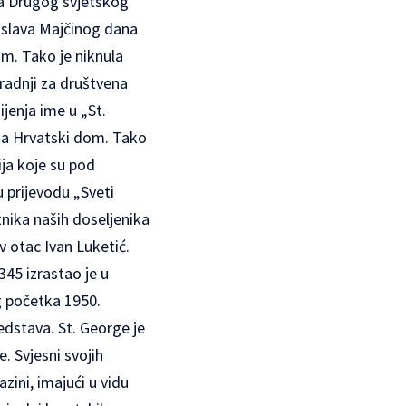
ka Drugog svjetskog
roslava Majčinog dana
om. Tako je niknula
 radnji za društvena
jenja ime u „St.
 za Hrvatski dom. Tako
ija koje su pod
 prijevodu „Sveti
tnika naših doseljenika
ov otac Ivan Luketić.
345 izrastao je u
g početka 1950.
edstava. St. George je
. Svjesni svojih
ini, imajući u vidu