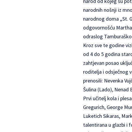
narod od kojeg su pote
narodnih nošnji iz mno
narodnog doma „St. Ge
odgovornošću Martha L
odraslog Tamburaškog
Kroz sve te godine viz
od 4 do 5 godina staro
zahtjevan posao uključ
roditelja i odsječnog 
prenosili: Nevenka Vu
Šulina (Lado), Nenad Br
Prvi učitelj kola i ple
Gregurich, George Mur
Luketich Sikaras, Mark
talentirana u glazbi i