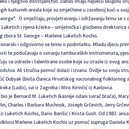
kli i njegovo dostojanstvo. Danas imaju najveću skupinu orig
gih kulturnih areala koje su smještene u zasebnoj kući u su
orge“. O smještaju, provjetravanju i održavanju brinu se s 
uketich i njena kćerka – umjetnička i glazbena direktorica
 zbora St. George – Marlene Luketich Kochis.
ionarski i odgovorno se brinu o podmlatku. Mladu djecu prim
sti te podučavaju o sviranju tamburaških instrumenata, pjes
uju se odrasle i talentirane osobe koje su izrasle iz ovog 
vodstva. Ali stručna pomoć dolazi i izvana. Ovdje su svoju str
jčić Dubyak (bivša članica Hrvatskog nacionalnog folklornog 
eka (Lado), svi iz Zagreba i Miro Kirinčić iz Karlovca.
sa bio je Bernard M. Luketich (kasnije odani svirač brača), Mar
lin, Charles i Barbara Muchnok, Joseph Grčevich, Jerry Grčev
o Luketich Kochis, Dario Barišić i Krista Gush. Od 1983. ansa
 folkloru Marlene Luketich Kochis uz pomoć supruga Daniela 