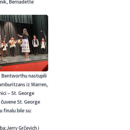
snik, Bernadette
u Bentworthu nastupili
amburitzans iz Warren,
ici – St. George
) čuvene St. George
 finalu bile su:
a:Jerry Grčevich i