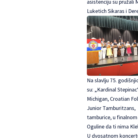
asistenciju su pružali
Luketich Sikaras i Der
Na slavlju 75. godišnj
su: „Kardinal Stepina
Michigan, Croatian Fo
Junior Tamburitzans, S
tamburice, u finalnom d
Oguline da ti nima Kle
U dvosatnom koncertu 