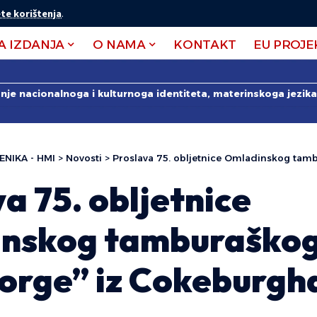
te korištenja
.
A IZDANJA
O NAMA
KONTAKT
EU PROJE
anje nacionalnoga i kulturnoga identiteta, materinskoga jezika 
ENIKA - HMI
>
Novosti
>
Proslava 75. obljetnice Omladinskog tamburaškog zbo
a 75. obljetnice
nskog tamburaškog
eorge” iz Cokeburgh