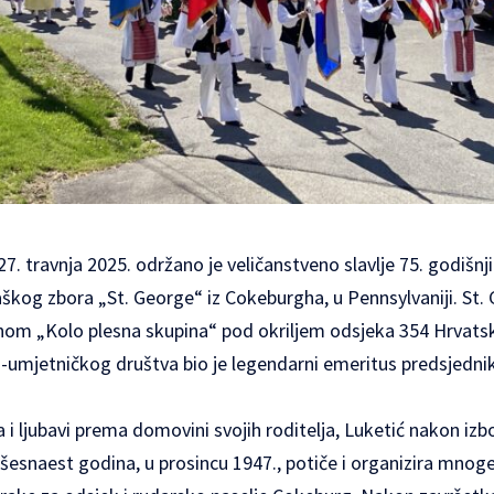
27. travnja 2025. održano je veličanstveno slavlje 75. godišnj
og zbora „St. George“ iz Cokeburgha, u Pennsylvaniji. St.
om „Kolo plesna skupina“ pod okriljem odsjeka 354 Hrvatsk
-umjetničkog društva bio je legendarni emeritus predsjedn
 i ljubavi prema domovini svojih roditelja, Luketić nakon izb
esnaest godina, u prosincu 1947., potiče i organizira mnoge