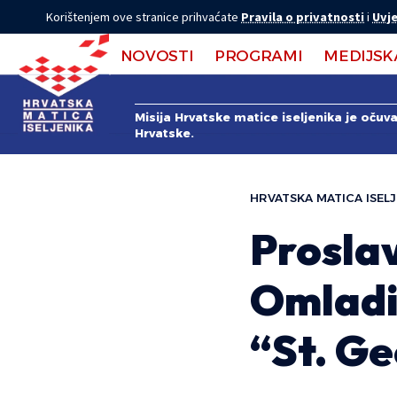
Korištenjem ove stranice prihvaćate
Pravila o privatnosti
i
Uvje
NOVOSTI
PROGRAMI
MEDIJSK
Misija Hrvatske matice iseljenika je očuv
Hrvatske.
HRVATSKA MATICA ISELJ
Proslav
Omladi
“St. G