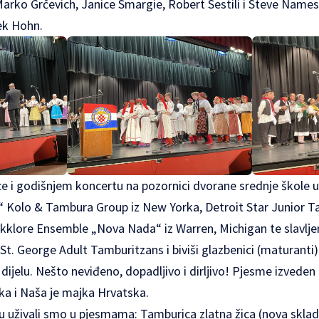
 Marko Grčevich, Janice Smargie, Robert Sestili i Steve Name
ek Hohn.
ice i godišnjem koncertu na pozornici dvorane srednje škole 
c“ Kolo & Tambura Group iz New Yorka, Detroit Star Junior T
lkklore Ensemble „Nova Nada“ iz Warren, Michigan te slavljen
t. George Adult Tamburitzans i biviši glazbenici (maturanti
ijelu. Nešto neviđeno, dopadljivo i dirljivo! Pjesme izveden u
ka i Naša je majka Hrvatska.
uživali smo u pjesmama: Tamburica zlatna žica (nova skladb