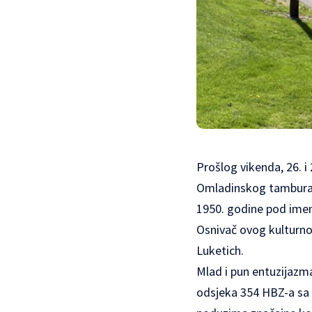
Prošlog vikenda, 26. i 
Omladinskog tamburašk
1950. godine pod imen
Osnivač ovog kulturno
Luketich.
Mlad i pun entuzijazma
odsjeka 354 HBZ-a sa š