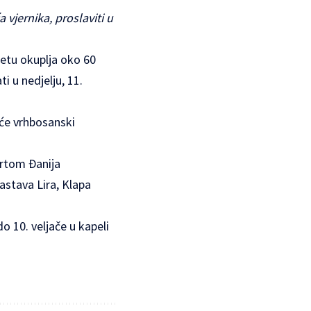
 vjernika, proslaviti u
jetu okuplja oko 60
i u nedjelju, 11.
 će vrhbosanski
ertom Đanija
astava Lira, Klapa
o 10. veljače u kapeli