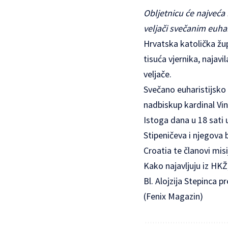
Obljetnicu će najveća h
veljači svečanim euha
Hrvatska katolička žup
tisuća vjernika, najavi
veljače.
Svečano euharistijsko 
nadbiskup kardinal Vin
Istoga dana u 18 sati
Stipeničeva i njegova 
Croatia te članovi misi
Kako najavljuju iz HKŽ
Bl. Alojzija Stepinca p
(Fenix Magazin)