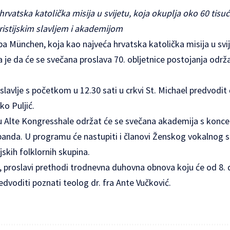
rvatska katolička misija u svijetu, koja okuplja oko 60 tisuća
ristijskim slavljem i akademijom
a München, koja kao najveća hrvatska katolička misija u svi
la je da će se svečana proslava 70. obljetnice postojanja održat
slavlje s početkom u 12.30 sati u crkvi St. Michael predvodit
ko Puljić.
 u Alte Kongresshale održat će se svečana akademija s konc
banda. U programu će nastupiti i članovi Ženskog vokalnog s
jskih folklornih skupina.
, proslavi prethodi trodnevna duhovna obnova koju će od 8. d
redvoditi poznati teolog dr. fra Ante Vučković.