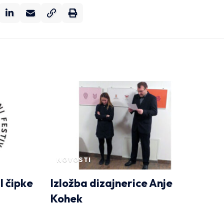
NOVOSTI
l čipke
Izložba dizajnerice Anje
Kohek