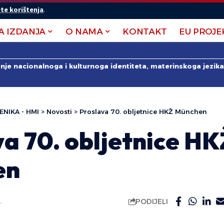
te korištenja
.
A IZDANJA
O NAMA
KONTAKT
EU PROJE
anje nacionalnoga i kulturnoga identiteta, materinskoga jezika 
ENIKA - HMI
>
Novosti
>
Proslava 70. obljetnice HKŽ München
a 70. obljetnice HK
en
PODIJELI
.