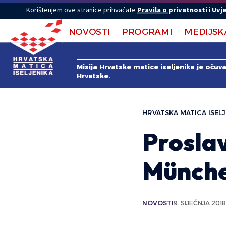
Korištenjem ove stranice prihvaćate
Pravila o privatnosti
i
Uvje
NOVOSTI
PROGRAMI
MEDIJSK
Misija Hrvatske matice iseljenika je očuv
Hrvatske.
HRVATSKA MATICA ISELJ
Proslav
Münch
NOVOSTI
9. SIJEČNJA 2018