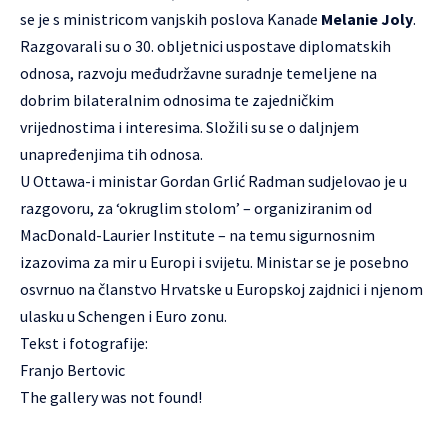
se je s ministricom vanjskih poslova Kanade
Melanie Joly
.
Razgovarali su o 30. obljetnici uspostave diplomatskih
odnosa, razvoju međudržavne suradnje temeljene na
dobrim bilateralnim odnosima te zajedničkim
vrijednostima i interesima. Složili su se o daljnjem
unapređenjima tih odnosa.
U Ottawa-i ministar Gordan Grlić Radman sudjelovao je u
razgovoru, za ‘okruglim stolom’ – organiziranim od
MacDonald-Laurier Institute
– na temu sigurnosnim
izazovima za mir u Europi i svijetu. Ministar se je posebno
osvrnuo na članstvo Hrvatske u Europskoj zajdnici i njenom
ulasku u Schengen i Euro zonu.
Tekst i fotografije:
Franjo Bertovic
The gallery was not found!