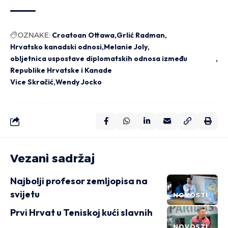
OZNAKE:
Croatoan Ottawa
Grlić Radman
Hrvatsko kanadski odnosi
Melanie Joly
obljetnica uspostave diplomatskih odnosa između
Republike Hrvatske i Kanade
Vice Skračić
Wendy Jocko
Vezani sadržaj
Najbolji profesor zemljopisa na
svijetu
NOVOSTI
Prvi Hrvat u Teniskoj kući slavnih
NOVOSTI