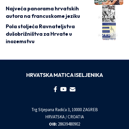
Najveća panorama hrvatskih
autora na francuskome jeziku
NOVOSTI
Pola stoljeća Ravnateljstva
dušobrižništva za Hrvate u
NOVOSTI
inozemstvu
HRVATSKA MATICA ISELJENIKA
Trg Stjepana Radića 3, 10000 ZAGREB
HRVATSKA / CROATIA
OIB:
28639480902