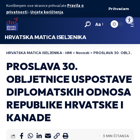
Korištenjem ove stranice prihvaćate
Pravila o
Prihvaćam
privatnosti
i
Uvjete korištenja
.
Open to
Aa
HRVATSKA MATICA ISELJENIKA
HRVATSKA MATICA ISELJENIKA - HMI
>
Novosti
>
PROSLAVA 30. OBLJETNICE USPOSTAVE DIPLOMATSKIH ODNOSA REPUBLIKE HRVATSKE I KANADE
PROSLAVA 30.
OBLJETNICE USPOSTAVE
DIPLOMATSKIH ODNOSA
REPUBLIKE HRVATSKE I
KANADE
3 MIN ČITANJA