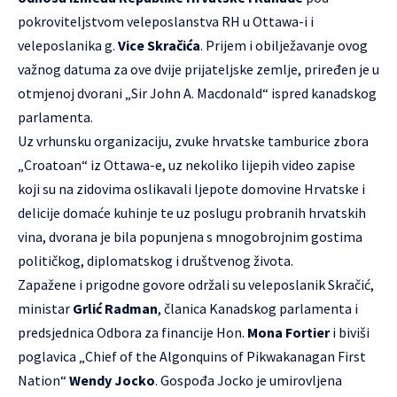
pokroviteljstvom veleposlanstva RH u Ottawa-i i
veleposlanika g.
Vice Skračića
. Prijem i obilježavanje ovog
važnog datuma za ove dvije prijateljske zemlje, priređen je u
otmjenoj dvorani „
Sir John A. Macdonald
“ ispred kanadskog
parlamenta.
Uz vrhunsku organizaciju, zvuke hrvatske tamburice zbora
„
Croatoan
“ iz Ottawa-e, uz nekoliko lijepih video zapise
koji su na zidovima oslikavali ljepote domovine Hrvatske i
delicije domaće kuhinje te uz poslugu probranih hrvatskih
vina, dvorana je bila popunjena s mnogobrojnim gostima
političkog, diplomatskog i društvenog života.
Zapažene i prigodne govore održali su veleposlanik Skračić,
ministar
Grlić Radman
, članica Kanadskog parlamenta i
predsjednica Odbora za financije Hon.
Mona Fortier
i biviši
poglavica „Chief of the Algonquins of Pikwakanagan First
Nation“
Wendy Jocko
. Gospođa Jocko je umirovljena