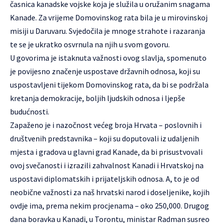
časnica kanadske vojske koja je služila u oružanim snagama
Kanade. Za vrijeme Domovinskog rata bila je u mirovinskoj
misiji u Daruvaru. Svjedočila je mnoge strahote i razaranja
te se je ukratko osvrnula na njih u svom govoru.
U govorima je istaknuta važnosti ovog slavlja, spomenuto
je povijesno značenje uspostave državnih odnosa, koji su
uspostavljeni tijekom Domovinskog rata, da bi se podržala
kretanja demokracije, boljih ljudskih odnosa i ljepše
budućnosti.
Zapaženo je i nazočnost većeg broja Hrvata – poslovnih i
društvenih predstavnika – koji su doputovali iz udaljenih
mjesta i gradova u glavni grad Kanade, da bi prisustvovali
ovoj svečanosti i izrazili zahvalnost Kanadi i Hrvatskoj na
uspostavi diplomatskih i prijateljskih odnosa. A, to je od
neobične važnosti za naš hrvatski narod i doseljenike, kojih
ovdje ima, prema nekim procjenama – oko 250,000. Drugog
dana boravka u Kanadi, u Torontu, ministar Radman susreo