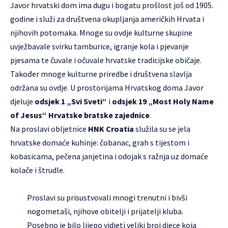
Javor hrvatski dom ima dugu i bogatu prošlost još od 1905.
godine i služi za društvena okupljanja američkih Hrvata i
njihovih potomaka. Mnoge su ovdje kulturne skupine
uvježbavale svirku tamburice, igranje kola i pjevanje
pjesama te čuvale i očuvale hrvatske tradicijske običaje.
Također mnoge kulturne priredbe i društvena slavlja
održana su ovdje. U prostorijama Hrvatskog doma Javor
djeluje
odsjek 1 „Svi Sveti“
i
odsjek 19 „Most Holy Name
of Jesus“ Hrvatske bratske zajednice
.
Na proslavi obljetnice
HNK Croatia
služila su se jela
hrvatske domaće kuhinje: čobanac, grah s tijestom i
kobasicama, pečena janjetina i odojak s ražnja uz domaće
kolače i štrudle.
Proslavi su prisustvovali mnogi trenutni i bivši
nogometaši, njihove obitelji i prijatelji kluba.
Posebno je bilo lijepo vidjeti veliki broj djece koja