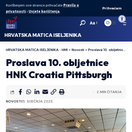
Korištenjem ove stranice prihvaćate
Pravila o
Prihvaćam
privatnosti
i
Uvjete korištenja
.
Open to
Aa
HRVATSKA MATICA ISELJENIKA
HRVATSKA MATICA ISELJENIKA - HMI
>
Novosti
>
Proslava 10. obljetnice HNK Croatia Pittsburgh
Proslava 10. obljetnice
HNK Croatia Pittsburgh
2 MIN ČITANJA
NOVOSTI
15. SIJEČNJA 2025.