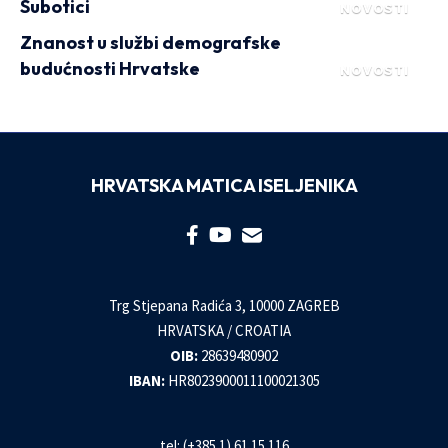
Subotici
NOVOSTI
Znanost u službi demografske
budućnosti Hrvatske
NOVOSTI
HRVATSKA MATICA ISELJENIKA
Trg Stjepana Radića 3, 10000 ZAGREB
HRVATSKA / CROATIA
OIB:
28639480902
IBAN:
HR8023900011100021305
tel: (+385 1) 61 15 116