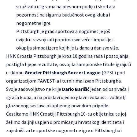
su uživala u igrama na plesnom podiju i skretala
pozornost na sigurnu budućnost ovog kluba i
nogometne igre.
Pittsburgh je grad sportova a nogomet je još
uvijek u razvoju ali poprima sve veće simpatije i
okuplja simpatizere kojih je iz dana u dan sve više.
HNK Croatia Pittsburgh je kroz 10 godina rada i postojanja
postigla lijepe rezultate, osvojila šampionske titule igrajući
u sklopu
Greater Pittsburgh Soccer League
(GPSL) pod
organizacijom PAWEST-a i turnirima izvan Pittsburgha.
Svoje zadovoljstvo ne krije
Dario Barišić
jedan od osnivača i
igrača kluba, a na proslavi ujedno glavni vokalist i voditelj
glazbenog sastava okupljenog povodom prigode.
Čestitamo HNK Croatiji Pittsburgh 10-tu obljetnicu te joj
želimo daljnji uspjeh u promicanju hrvatskog identiteta i
zajedništva te sportske nogometne igre u Pittsburghu i