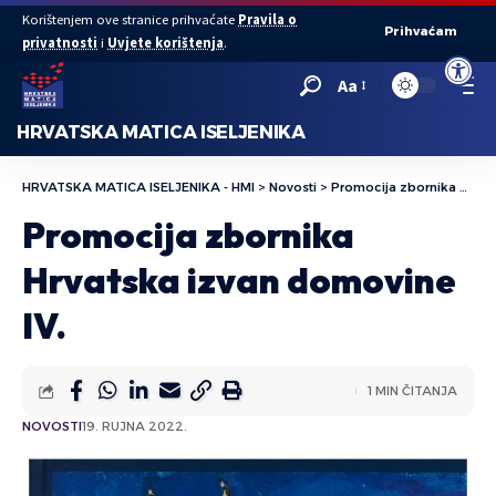
Korištenjem ove stranice prihvaćate
Pravila o
Prihvaćam
privatnosti
i
Uvjete korištenja
.
Open to
Aa
HRVATSKA MATICA ISELJENIKA
HRVATSKA MATICA ISELJENIKA - HMI
>
Novosti
>
Promocija zbornika Hrvatska izvan domovine IV.
Promocija zbornika
Hrvatska izvan domovine
IV.
1 MIN ČITANJA
NOVOSTI
19. RUJNA 2022.