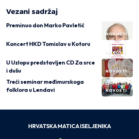
Vezani sadržaj
Preminuo don Marko Pavletić
NOVOSTI
Koncert HKD Tomislav u Kotoru
NOVOSTI
U Uzlopu predstavljen CD Za srce
i dušu
NOVOSTI
Treći seminar međimurskoga
folklora u Lendavi
NOVOSTI
HRVATSKA MATICA ISELJENIKA