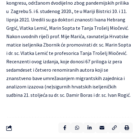
kongresu, održanom dvodijelno zbog pandemijskih prilika
u Zagrebu 5. i 6. studenog 2020., te u Mariji Bistrici 10. i 11.
lipnja 2021. Uredili su ga doktori znanosti Ivana Hebrang
Grgić, Vlatka Lemić, Marin Sopta te Tanja Trošelj Miočević.
Nakon uvodnih riječi prof. Mije Marića, ravnatelja Hrvatske
matice iseljenika Zbornik će promovirati dr. sc. Marin Sopta
i dr. sc. Vlatka Lemić te profesorica Tanja Trošelj Miočević.
Recenzenti ovog izdanja, koje donosi 67 priloga iz pera
sedamdeset i četvero renomiranih autora koji se
znanstveno bave umrežavanjem migrantskih zajednica i
analizom izazova (ne)sigurnih hrvatskih iseljeničkih
sudbina 21. stoljeća su dr. sc. Damir Boras i dr. sc. Ivan Rogić.