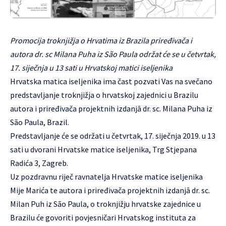
Promocija troknjižja o Hrvatima iz Brazila priređivača i
autora dr. sc Milana Puha iz São Paula održat će se u četvrtak,
17. siječnja u 13 sati u Hrvatskoj matici iseljenika
Hrvatska matica iseljenika ima čast pozvati Vas na svečano
predstavljanje troknjižja o hrvatskoj zajednici u Brazilu
autora i priređivača projektnih izdanjā dr. sc. Milana Puha iz
São Paula, Brazil.
Predstavljanje će se održati u četvrtak, 17. siječnja 2019. u 13
sati u dvorani Hrvatske matice iseljenika, Trg Stjepana
Radića 3, Zagreb.
Uz pozdravnu riječ ravnatelja Hrvatske matice iseljenika
Mije Marića te autora i priređivača projektnih izdanjā dr. sc.
Milan Puh iz São Paula, o troknjižju hrvatske zajednice u
Brazilu će govoriti povjesničari Hrvatskog instituta za