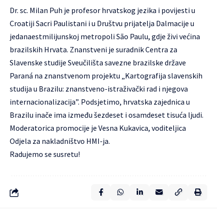
Dr. sc. Milan Puh je profesor hrvatskog jezika i povijesti u
Croatiji Sacri Paulistani i u Društvu prijatelja Dalmacije u
jedanaestmilijunskoj metropoli São Paulu, gdje živi većina
brazilskih Hrvata. Znanstveni je suradnik Centra za
Slavenske studije Sveučilišta savezne brazilske države
Paraná na znanstvenom projektu „Kartografija slavenskih
studija u Brazilu: znanstveno-istraživački rad i njegova
internacionalizacija”. Podsjetimo, hrvatska zajednica u
Brazilu inače ima između šezdeset i osamdeset tisuća ljudi.
Moderatorica promocije je Vesna Kukavica, voditeljica
Odjela za nakladništvo HMI-ja.
Radujemo se susretu!