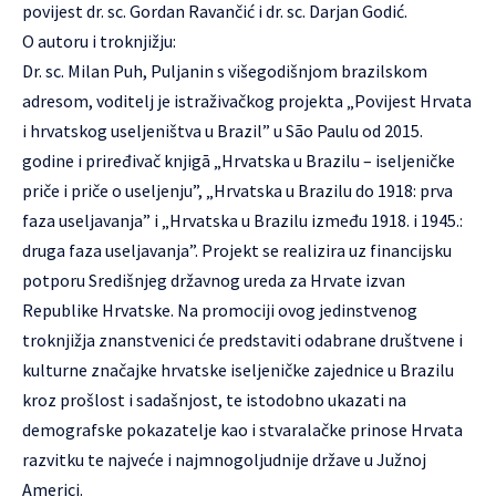
povijest dr. sc. Gordan Ravančić i dr. sc. Darjan Godić.
O autoru i troknjižju:
Dr. sc. Milan Puh, Puljanin s višegodišnjom brazilskom
adresom, voditelj je istraživačkog projekta „Povijest Hrvata
i hrvatskog useljeništva u Brazil” u São Paulu od 2015.
godine i priređivač knjigā „Hrvatska u Brazilu – iseljeničke
priče i priče o useljenju”, „Hrvatska u Brazilu do 1918: prva
faza useljavanja” i „Hrvatska u Brazilu između 1918. i 1945.:
druga faza useljavanja”. Projekt se realizira uz financijsku
potporu Središnjeg državnog ureda za Hrvate izvan
Republike Hrvatske. Na promociji ovog jedinstvenog
troknjižja znanstvenici će predstaviti odabrane društvene i
kulturne značajke hrvatske iseljeničke zajednice u Brazilu
kroz prošlost i sadašnjost, te istodobno ukazati na
demografske pokazatelje kao i stvaralačke prinose Hrvata
razvitku te najveće i najmnogoljudnije države u Južnoj
Americi.