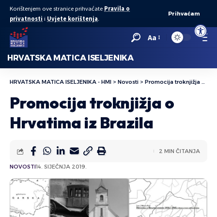
Korištenjem ove stranice prihvaćate
Pravila o
Prihvaćam
privatnosti
i
Uvjete korištenja
.
Open to
Aa
HRVATSKA MATICA ISELJENIKA
HRVATSKA MATICA ISELJENIKA - HMI
>
Novosti
>
Promocija troknjižja o Hrvatima iz Brazila
Promocija troknjižja o
Hrvatima iz Brazila
2 MIN ČITANJA
NOVOSTI
14. SIJEČNJA 2019.