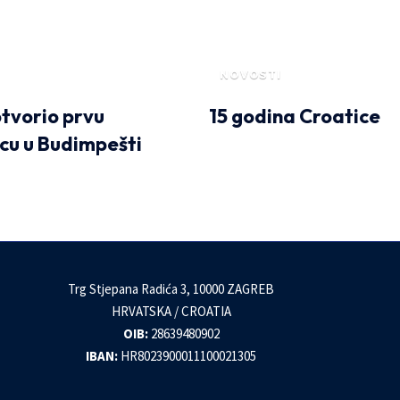
NOVOSTI
otvorio prvu
15 godina Croatice
cu u Budimpešti
Trg Stjepana Radića 3, 10000 ZAGREB
HRVATSKA / CROATIA
OIB:
28639480902
IBAN:
HR8023900011100021305