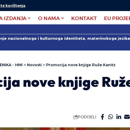
te korištenja
.
A IZDANJA
O NAMA
KONTAKT
EU PROJE
anje nacionalnoga i kulturnoga identiteta, materinskoga jezika 
ENIKA - HMI
>
Novosti
>
Promocija nove knjige Ruže Kanitz
ija nove knjige Ruž
PODIJELI