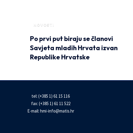
NOVOSTI
Po prvi put biraju se članovi
Savjeta mladih Hrvata izvan
Republike Hrvatske
tel: (+385 1) 61 15 116
fax: (+385 1) 61 11 522
E-mail:
hmi-info@matis.hr