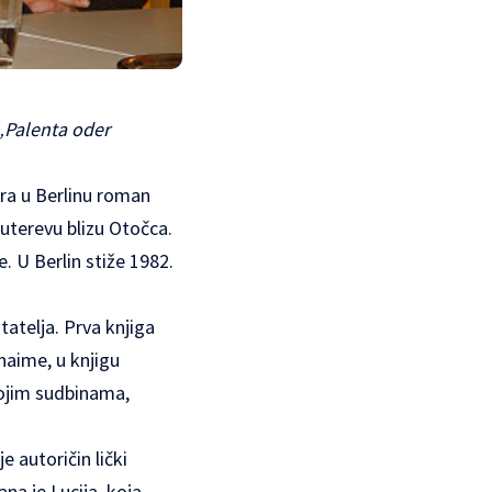
 „Palenta oder
ira u Berlinu roman
Kuterevu blizu Otočca.
. U Berlin stiže 1982.
tatelja. Prva knjiga
 naime, u knjigu
svojim sudbinama,
e autoričin lički
na je Lucija, koja