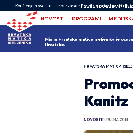
Korištenjem ove stranice prihvaćate
Pravila o privatnosti
i
Uvje
NOVOSTI
PROGRAMI
MEDIJSK
Misija Hrvatske matice iseljenika je očuv
Hrvatske.
HRVATSKA MATICA ISELJ
Promoc
Kanitz
NOVOSTI
11. RUJNA 2013.