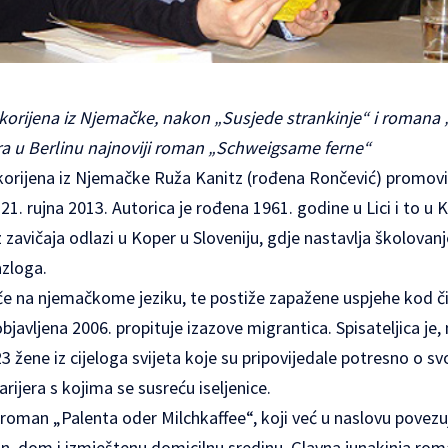
h korijena iz Njemačke, nakon „Susjede strankinje“ i romana
a u Berlinu najnoviji roman „Schweigsame ferne“
h korijena iz Njemačke Ruža Kanitz (rođena Rončević) promov
. rujna 2013. Autorica je rođena 1961. godine u Lici i to u 
zavičaja odlazi u Koper u Sloveniju, gdje nastavlja školovanje
azloga.
iče na njemačkome jeziku, te postiže zapažene uspjehe kod či
bjavljena 2006. propituje izazove migrantica. Spisateljica je,
23 žene iz cijeloga svijeta koje su pripovijedale potresno o 
barijera s kojima se susreću iseljenice.
n roman „Palenta oder Milchkaffee“, koji već u naslovu povezuj
lin, dom i izmještenu domicilnu sredinu. Glavna junakinja roma