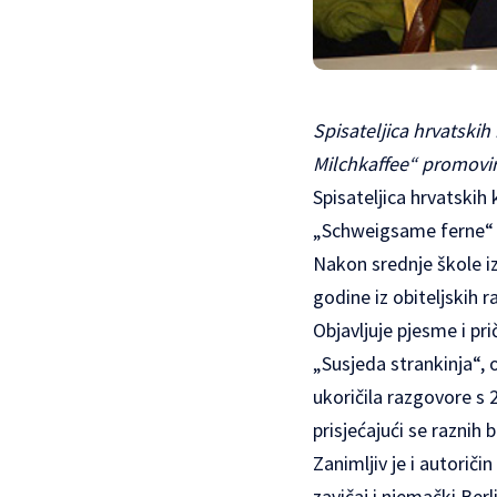
Spisateljica hrvatski
Milchkaffee“ promovir
Spisateljica hrvatski
„Schweigsame ferne“ 21
Nakon srednje škole iz 
godine iz obiteljskih r
Objavljuje pjesme i pr
„Susjeda strankinja“, o
ukoričila razgovore s 
prisjećajući se raznih 
Zanimljiv je i autoriči
zavičaj i njemački Ber