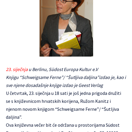
23. siječnja
u Berlinu, Südost Europa Kultur e.V
Knjigu “Schweigsame Ferne”/ “Šutljiva daljina”izdao je, kao i
sve njene dosadašnje knjige izdao je Geest Verlag
U četvrtak, 23. siječnja u 18 sati je još jedna prigoda družiti
se s književnicom hrvatskih korijena, Ružom Kanitz i
njenom novom knjigom “Schweigsame Ferne”/ “Šutljiva
daljina”.
Ova književna večer bit će održana u prostorijama Südost