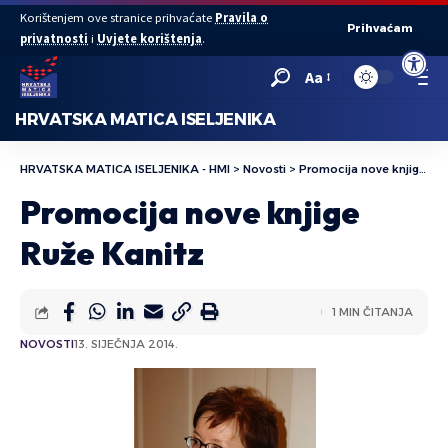
Korištenjem ove stranice prihvaćate
Pravila o
Prihvaćam
privatnosti
i
Uvjete korištenja
.
Open to
Aa
HRVATSKA MATICA ISELJENIKA
HRVATSKA MATICA ISELJENIKA - HMI
>
Novosti
>
Promocija nove knjige Ruže Kanitz
Promocija nove knjige
Ruže Kanitz
1 MIN ČITANJA
NOVOSTI
13. SIJEČNJA 2014.