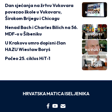
Dan sjećanja na žrtvu Vukovara
povezao škole u Vukovaru,
NOVOSTI
Širokom Brijegu i Chicagu
Nenad Bach i Charles Bilich na 56.
MDF-u u Šibeniku
NOVOSTI
U Krakovu umro dopisni član
HAZU Wiesław Boryś
NOVOSTI
Počeo 25. ciklus HiT-1
NOVOSTI
HRVATSKA MATICA ISELJENIKA