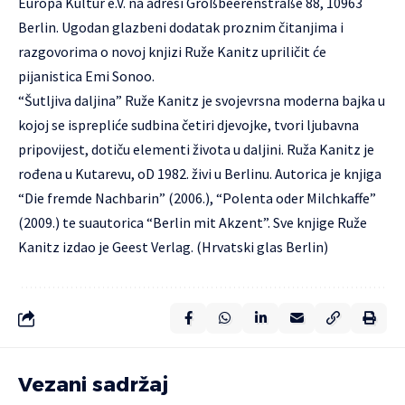
Europa Kultur e.V. na adresi Großbeerenstraße 88, 10963
Berlin. Ugodan glazbeni dodatak proznim čitanjima i
razgovorima o novoj knjizi Ruže Kanitz upriličit će
pijanistica Emi Sonoo.
“Šutljiva daljina” Ruže Kanitz je svojevrsna moderna bajka u
kojoj se isprepliće sudbina četiri djevojke, tvori ljubavna
pripovijest, dotiču elementi života u daljini. Ruža Kanitz je
rođena u Kutarevu, oD 1982. živi u Berlinu. Autorica je knjiga
“Die fremde Nachbarin” (2006.), “Polenta oder Milchkaffe”
(2009.) te suautorica “Berlin mit Akzent”. Sve knjige Ruže
Kanitz izdao je Geest Verlag. (Hrvatski glas Berlin)
Vezani sadržaj