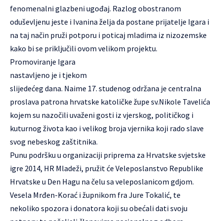
fenomenalni glazbeni ugođaj. Razlog obostranom
oduševljenu jeste i Ivanina želja da postane prijatelje Igara i
na taj način pruži potporu i poticaj mladima iz nizozemske
kako bi se priključili ovom velikom projektu.
Promoviranje Igara
nastavljeno je i tjekom
slijedećeg dana. Naime 17. studenog održana je centralna
proslava patrona hrvatske katoličke župe sv.Nikole Tavelića
kojem su nazočili uvaženi gosti iz vjerskog, političkog i
kuturnog života kao i velikog broja vjernika koji rado slave
svog nebeskog zaštitnika.
Punu podršku u organizaciji priprema za Hrvatske svjetske
igre 2014, HR Mladeži, pružit će Veleposlanstvo Republike
Hrvatske u Den Hagu na čelu sa veleposlanicom gdjom.
Vesela Mrđen-Korać i župnikom fra Jure Tokalić, te
nekoliko spozora i donatora koji su obećali dati svoju