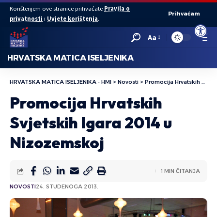
Korištenjem ove stranice prihvaćate
Pravila o
Prihvaćam
privatnosti
i
Uvjete korištenja
.
Open to
Aa
HRVATSKA MATICA ISELJENIKA
HRVATSKA MATICA ISELJENIKA - HMI
>
Novosti
>
Promocija Hrvatskih Svjetskih Igara 2014 u Nizozemskoj
Promocija Hrvatskih
Svjetskih Igara 2014 u
Nizozemskoj
1 MIN ČITANJA
NOVOSTI
24. STUDENOGA 2013.