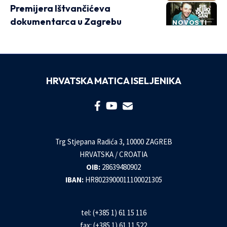
Premijera Ištvančićeva
dokumentarca u Zagrebu
NOVOSTI
HRVATSKA MATICA ISELJENIKA
Trg Stjepana Radića 3, 10000 ZAGREB
HRVATSKA / CROATIA
OIB:
28639480902
IBAN:
HR8023900011100021305
tel: (+385 1) 61 15 116
fax: (+385 1) 61 11 522