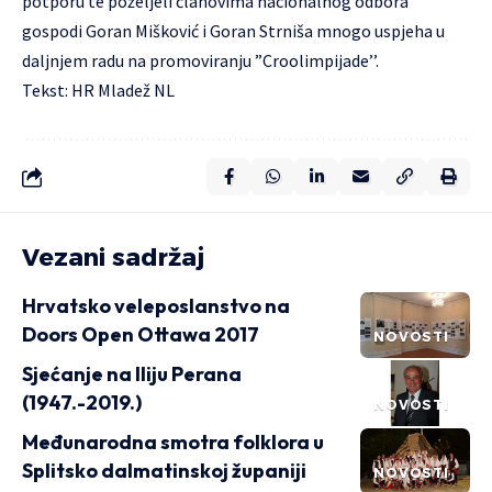
potporu te poželjeli članovima nacionalnog odbora
gospodi Goran Mišković i Goran Strniša mnogo uspjeha u
daljnjem radu na promoviranju ”Croolimpijade’’.
Tekst: HR Mladež NL
Vezani sadržaj
Hrvatsko veleposlanstvo na
Doors Open Ottawa 2017
NOVOSTI
Sjećanje na Iliju Perana
(1947.-2019.)
NOVOSTI
Međunarodna smotra folklora u
Splitsko dalmatinskoj županiji
NOVOSTI