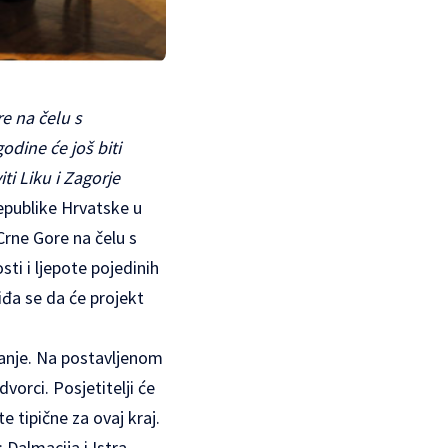
e na čelu s
dine će još biti
ti Liku i Zagorje
epublike Hrvatske u
rne Gore na čelu s
sti i ljepote pojedinih
iđa se da će projekt
Baranje. Na postavljenom
vorci. Posjetitelji će
e tipične za ovaj kraj.
 Dalmacija i Istra.