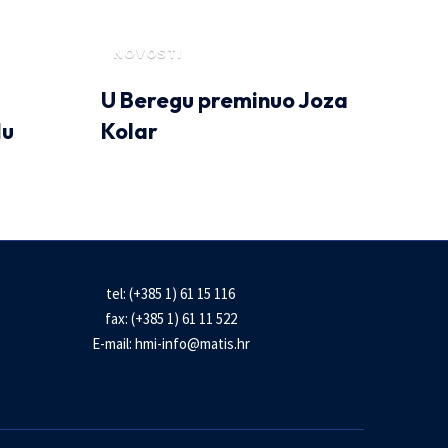
NOVOSTI
U Beregu preminuo Joza
du
Kolar
tel: (+385 1) 61 15 116
fax: (+385 1) 61 11 522
E-mail:
hmi-info@matis.hr