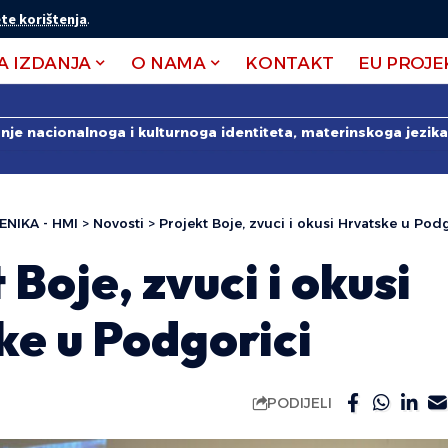
te korištenja
.
A IZDANJA
O NAMA
KONTAKT
EU PROJE
anje nacionalnoga i kulturnoga identiteta, materinskoga jezika 
ENIKA - HMI
>
Novosti
>
Projekt Boje, zvuci i okusi Hrvatske u Pod
 Boje, zvuci i okusi
ke u Podgorici
PODIJELI