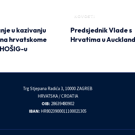
NOVOSTI
nje u kazivanju
Predsjednik Vlade s
 na hrvatskome
Hrvatima u Aucklan
u HOŠIG-u
Trg Stjepana Radića 3, 10000 ZAGREB
HRVATSKA / CROATIA
OIB:
28639480902
IBAN:
HR8023900011100021305