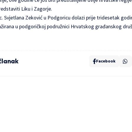
edstaviti Liku i Zagorje.
. Svjetlana Zeković u Podgoricu dolazi prije tridesetak god
ngažirana u podgoričkoj podružnici Hrvatskog građanskog dru
 članak
Facebook