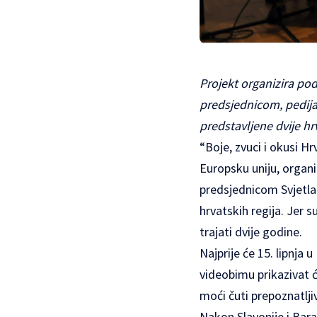
Projekt organizira po
predsjednicom, pedija
predstavljene dvije hrv
“Boje, zvuci i okusi H
Europsku uniju, organ
predsjednicom Svjetlan
hrvatskih regija. Jer 
trajati dvije godine.
Najprije će 15. lipnja 
videobimu prikazivat će
moći čuti prepoznatljiv
Nakon Slavonije i Baran