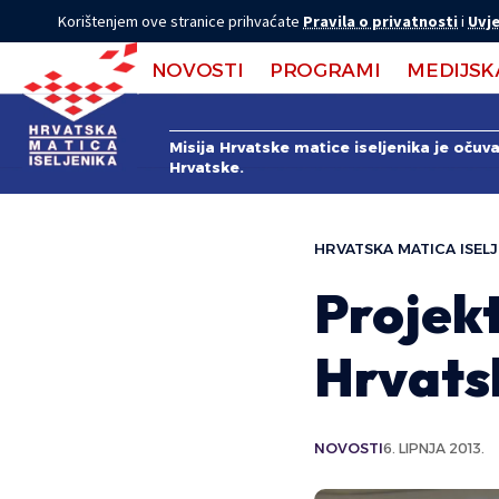
Korištenjem ove stranice prihvaćate
Pravila o privatnosti
i
Uvje
NOVOSTI
PROGRAMI
MEDIJSK
Misija Hrvatske matice iseljenika je očuv
Hrvatske.
HRVATSKA MATICA ISELJ
Projekt
Hrvats
NOVOSTI
6. LIPNJA 2013.