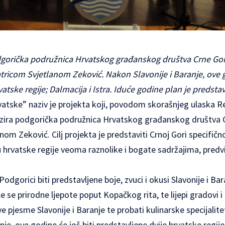
dgorička podružnica Hrvatskog građanskog društva Crne Gor
tricom Svjetlanom Zeković. Nakon Slavonije i Baranje, ove go
atske regije; Dalmacija i Istra. Iduće godine plan je predstavi
rvatske” naziv je projekta koji, povodom skorašnjeg ulaska R
izira podgorička podružnica Hrvatskog građanskog društva C
om Zeković. Cilj projekta je predstaviti Crnoj Gori specifično
su hrvatske regije veoma raznolike i bogate sadržajima, predv
u Podgorici biti predstavljene boje, zvuci i okusi Slavonije i 
 se prirodne ljepote poput Kopačkog rita, te lijepi gradovi i d
e pjesme Slavonije i Baranje te probati kulinarske specijalitet
je, ove godine će još biti predstavljene dvije hrvatske regije;