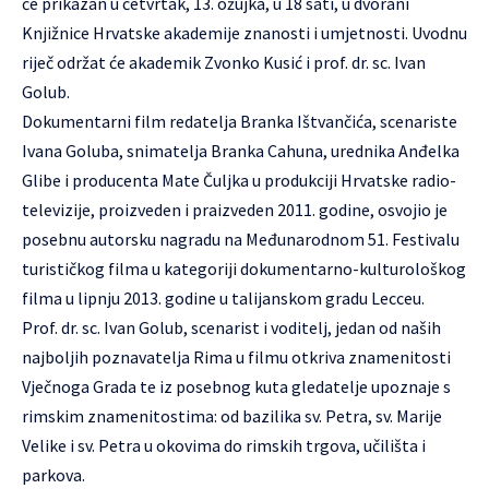
će prikazan u četvrtak, 13. ožujka, u 18 sati, u dvorani
Knjižnice
Hrvatske akademije znanosti i umjetnosti
.
Uvodnu
riječ održat će akademik Zvonko Kusić i prof. dr. sc. Ivan
Golub.
Dokumentarni film redatelja Branka Ištvančića, scenariste
Ivana Goluba, snimatelja Branka Cahuna, urednika Anđelka
Glibe i producenta Mate Čuljka u produkciji Hrvatske radio-
televizije, proizveden i praizveden 2011. godine, osvojio je
posebnu autorsku nagradu na Međunarodnom 51. Festivalu
turističkog filma u kategoriji dokumentarno-kulturološkog
filma u lipnju 2013. godine u talijanskom gradu Lecceu.
Prof. dr. sc. Ivan Golub, scenarist i voditelj, jedan od naših
najboljih poznavatelja Rima u filmu otkriva znamenitosti
Vječnoga Grada te iz posebnog kuta gledatelje upoznaje s
rimskim znamenitostima: od bazilika sv. Petra, sv. Marije
Velike i sv. Petra u okovima do rimskih trgova, učilišta i
parkova.