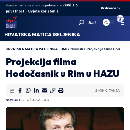
Korištenjem ove stranice prihvaćate
Pravila o
Prihvaćam
privatnosti
i
Uvjete korištenja
.
Open to
Aa
HRVATSKA MATICA ISELJENIKA
HRVATSKA MATICA ISELJENIKA - HMI
>
Novosti
>
Projekcija filma Hodočasnik u Rim u HAZU
Projekcija filma
Hodočasnik u Rim u HAZU
2 MIN ČITANJA
NOVOSTI
12. OŽUJKA 2014.