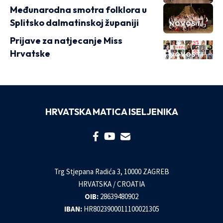
Međunarodna smotra folklora u
Splitsko dalmatinskoj županiji
NOVOSTI
Prijave za natjecanje Miss
Hrvatske
NOVOSTI
HRVATSKA MATICA ISELJENIKA
Trg Stjepana Radića 3, 10000 ZAGREB
HRVATSKA / CROATIA
OIB:
28639480902
IBAN:
HR8023900011100021305