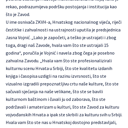
rekao, podrazumijeva podršku postojanja i institucija kao
što je Zavod.
U ime osnivača ZKVH-a, Hrvatskog nacionalnog vijeća, riječi
čestitke i zahvalnosti na ustrajnosti uputila je predsjednica
Jasna Vojnić. „Lako je započeti, a teško je ustrajati i zbog
toga, dragi naš Zavode, hvala vam što ste ustrajali 15
godina“, poručila je Vojnić i navela zbog čega je posebno
zahvalna Zavodu. „Hvala vam što ste profesionalizirali
kulturnu scenu Hrvata u Srbiji, što ste kvalitetu izdanih
knjiga i časopisa uzdigli na razinu izvrsnosti, što ste
vizualno izgradili prepoznatljivu crtu naše kulture, što ste
sačuvali sjećanja na naše velikane, što ste se bavili
kulturnom baštinom i čuvali ju od zaborava, što ste
podržavali i amaterizam u kulturi, što ste Zavod za kulturu
vojvođanskih Hrvata a ipak ste skrbili za kulturu svih u Srbiji.
Hvala vam što ste nas u Hrvatskoj dostojno predstavljali,