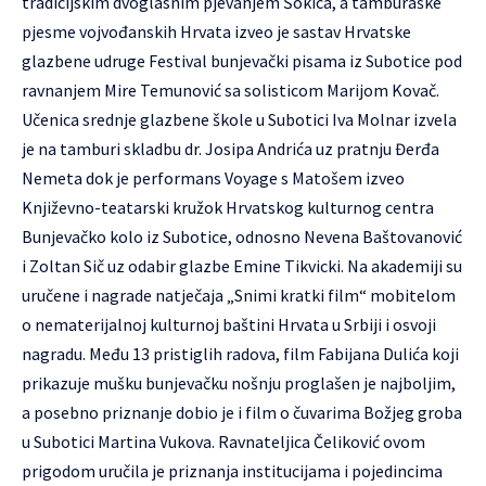
tradicijskim dvoglasnim pjevanjem Šokica, a tamburaške
pjesme vojvođanskih Hrvata izveo je sastav Hrvatske
glazbene udruge Festival bunjevački pisama iz Subotice pod
ravnanjem Mire Temunović sa solisticom Marijom Kovač.
Učenica srednje glazbene škole u Subotici Iva Molnar izvela
je na tamburi skladbu dr. Josipa Andrića uz pratnju Đerđa
Nemeta dok je performans Voyage s Matošem izveo
Književno-teatarski kružok Hrvatskog kulturnog centra
Bunjevačko kolo iz Subotice, odnosno Nevena Baštovanović
i Zoltan Sič uz odabir glazbe Emine Tikvicki. Na akademiji su
uručene i nagrade natječaja „Snimi kratki film“ mobitelom
o nematerijalnoj kulturnoj baštini Hrvata u Srbiji i osvoji
nagradu. Među 13 pristiglih radova, film Fabijana Dulića koji
prikazuje mušku bunjevačku nošnju proglašen je najboljim,
a posebno priznanje dobio je i film o čuvarima Božjeg groba
u Subotici Martina Vukova. Ravnateljica Čeliković ovom
prigodom uručila je priznanja institucijama i pojedincima