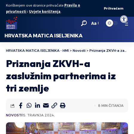
Korištenjem ove stranice prihvaćate
Pravila o
Prihvaćam
privatnosti
i
Uvjete korištenja
.
Open to
Aa
HRVATSKA MATICA ISELJENIKA
HRVATSKA MATICA ISELJENIKA - HMI
>
Novosti
>
Priznanja ZKVH-a zaslužnim partnerima iz tri zemlje
Priznanja ZKVH-a
zaslužnim partnerima iz
tri zemlje
8 MIN ČITANJA
NOVOSTI
15. TRAVNJA 2024.