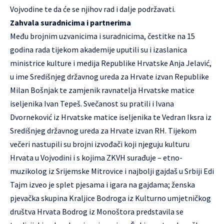
Vojvodine te da će se njihov rad i dalje podržavati.
Zahvala suradnicima i partnerima
Među brojnim uzvanicima i suradnicima, čestitke na 15
godina rada tijekom akademije uputili su i izaslanica
ministrice kulture i medija Republike Hrvatske Anja Jelavić,
u ime Središnjeg državnog ureda za Hrvate izvan Republike
Milan Bošnjak te zamjenik ravnatelja Hrvatske matice
iseljenika Ivan Tepeš. Svečanost su pratili i Ivana
Dvorneković iz Hrvatske matice iseljenika te Vedran Iksra iz
Središnjeg državnog ureda za Hrvate izvan RH. Tijekom
večeri nastupili su brojni izvođači koji njeguju kulturu
Hrvata u Vojvodini i s kojima ZKVH surađuje – etno-
muzikolog iz Srijemske Mitrovice i najbolji gajdaš u Srbiji Edi
Tajm izveo je splet pjesama i igara na gajdama; ženska
pjevačka skupina Kraljice Bodroga iz Kulturno umjetničkog
društva Hrvata Bodrog iz Monoštora predstavila se