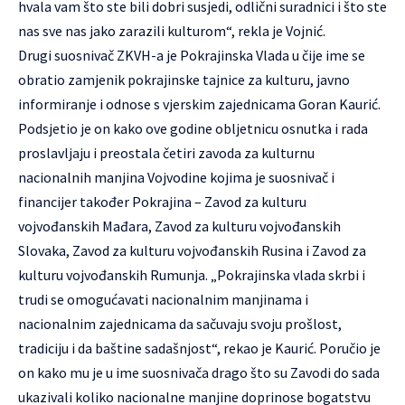
hvala vam što ste bili dobri susjedi, odlični suradnici i što ste
nas sve nas jako zarazili kulturom“, rekla je Vojnić.
Drugi suosnivač ZKVH-a je Pokrajinska Vlada u čije ime se
obratio zamjenik pokrajinske tajnice za kulturu, javno
informiranje i odnose s vjerskim zajednicama Goran Kaurić.
Podsjetio je on kako ove godine obljetnicu osnutka i rada
proslavljaju i preostala četiri zavoda za kulturnu
nacionalnih manjina Vojvodine kojima je suosnivač i
financijer također Pokrajina – Zavod za kulturu
vojvođanskih Mađara, Zavod za kulturu vojvođanskih
Slovaka, Zavod za kulturu vojvođanskih Rusina i Zavod za
kulturu vojvođanskih Rumunja. „Pokrajinska vlada skrbi i
trudi se omogućavati nacionalnim manjinama i
nacionalnim zajednicama da sačuvaju svoju prošlost,
tradiciju i da baštine sadašnjost“, rekao je Kaurić. Poručio je
on kako mu je u ime suosnivača drago što su Zavodi do sada
ukazivali koliko nacionalne manjine doprinose bogatstvu