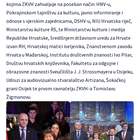
kojima ZKVH zahvaljuje na poseban način: HNV-u,
Pokrajinskom tajništvu za kulturu, javno informiranje i
odnose s vjerskim zajednicama, DSHV-u, NIU Hrvatska riječ,
Ministarstvu kulture RS, te Ministarstvu kulture i medija
Republike Hrvatske, Središnjem državnom uredu za Hrvate
izvan RH, Hrvatskoj matici iseljenika, Znanstvenom zavodu
Hrvata u Mađarskoj, Institutu društvenih znanosti Ivo Pilar,
Društvu hrvatskih književnika, Fakultetu za odgojne i
obrazovne znanosti Sveučilišta J. J. Strossmayera u Osijeku,
Udruzi za audiovizualno stvaralaštvo Artizana, Šokačkoj
grani Osijek te prvom ravnatelju ZKVH-a Tomislavu
Žigmanovu.