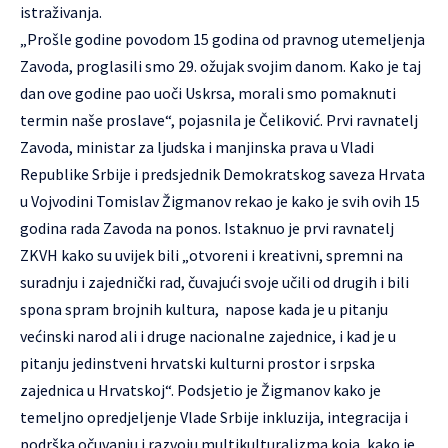
istraživanja.
„Prošle godine povodom 15 godina od pravnog utemeljenja
Zavoda, proglasili smo 29. ožujak svojim danom. Kako je taj
dan ove godine pao uoči Uskrsa, morali smo pomaknuti
termin naše proslave“, pojasnila je Čeliković. Prvi ravnatelj
Zavoda, ministar za ljudska i manjinska prava u Vladi
Republike Srbije i predsjednik Demokratskog saveza Hrvata
u Vojvodini Tomislav Žigmanov rekao je kako je svih ovih 15
godina rada Zavoda na ponos. Istaknuo je prvi ravnatelj
ZKVH kako su uvijek bili „otvoreni i kreativni, spremni na
suradnju i zajednički rad, čuvajući svoje učili od drugih i bili
spona spram brojnih kultura, napose kada je u pitanju
većinski narod ali i druge nacionalne zajednice, i kad je u
pitanju jedinstveni hrvatski kulturni prostor i srpska
zajednica u Hrvatskoj“. Podsjetio je Žigmanov kako je
temeljno opredjeljenje Vlade Srbije inkluzija, integracija i
podrška očuvanju i razvoju multikulturalizma koja, kako je