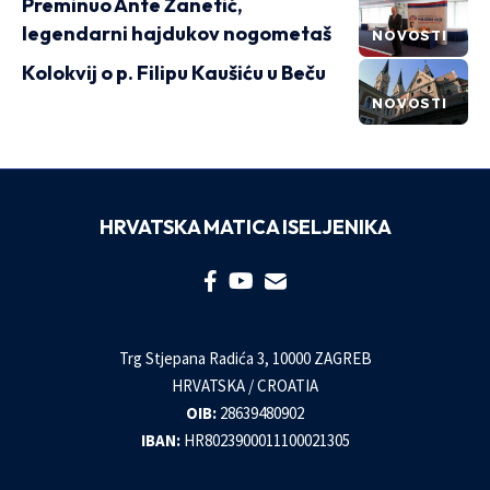
Preminuo Ante Žanetić,
legendarni hajdukov nogometaš
NOVOSTI
Kolokvij o p. Filipu Kaušiću u Beču
NOVOSTI
HRVATSKA MATICA ISELJENIKA
Trg Stjepana Radića 3, 10000 ZAGREB
HRVATSKA / CROATIA
OIB:
28639480902
IBAN:
HR8023900011100021305