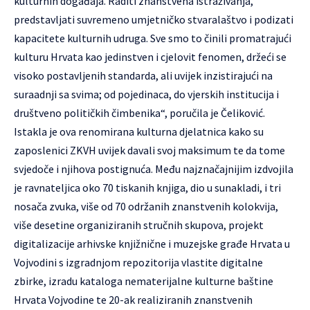
kulturnih događaja. Raditi znanstvena istraživanja,
predstavljati suvremeno umjetničko stvaralaštvo i podizati
kapacitete kulturnih udruga. Sve smo to činili promatrajući
kulturu Hrvata kao jedinstven i cjelovit fenomen, držeći se
visoko postavljenih standarda, ali uvijek inzistirajući na
suraadnji sa svima; od pojedinaca, do vjerskih institucija i
društveno političkih čimbenika“, poručila je Čeliković.
Istakla je ova renomirana kulturna djelatnica kako su
zaposlenici ZKVH uvijek davali svoj maksimum te da tome
svjedoče i njihova postignuća. Među najznačajnijim izdvojila
je ravnateljica oko 70 tiskanih knjiga, dio u sunakladi, i tri
nosača zvuka, više od 70 održanih znanstvenih kolokvija,
više desetine organiziranih stručnih skupova, projekt
digitalizacije arhivske knjižnične i muzejske građe Hrvata u
Vojvodini s izgradnjom repozitorija vlastite digitalne
zbirke, izradu kataloga nematerijalne kulturne baštine
Hrvata Vojvodine te 20-ak realiziranih znanstvenih