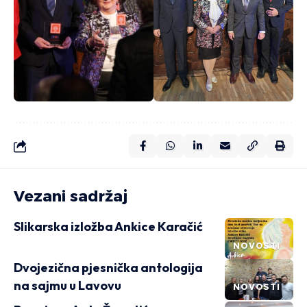
Vezani sadržaj
Slikarska izložba Ankice Karačić
NOVOSTI
Dvojezična pjesnička antologija
na sajmu u Lavovu
NOVOSTI