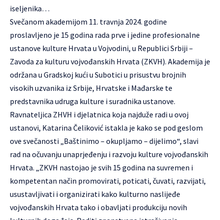
iseljenika…
Svečanom akademijom 11. travnja 2024. godine
proslavljeno je 15 godina rada prve i jedine profesionalne
ustanove kulture Hrvata u Vojvodini, u Republici Srbiji –
Zavoda za kulturu vojvođanskih Hrvata (ZKVH). Akademija je
održana u Gradskoj kući u Subotici u prisustvu brojnih
visokih uzvanika iz Srbije, Hrvatske i Mađarske te
predstavnika udruga kulture i suradnika ustanove.
Ravnateljica ZHVH i djelatnica koja najduže radi u ovoj
ustanovi, Katarina Čeliković istakla je kako se pod geslom
ove svečanosti „Baštinimo – okupljamo – dijelimo“, slavi
rad na očuvanju unaprjeđenju i razvoju kulture vojvođanskih
Hrvata. „ZKVH nastojao je svih 15 godina na suvremen i
kompetentan način promovirati, poticati, čuvati, razvijati,
usustavljivati i organizirati kako kulturno naslijeđe
vojvođanskih Hrvata tako i obavljati produkciju novih