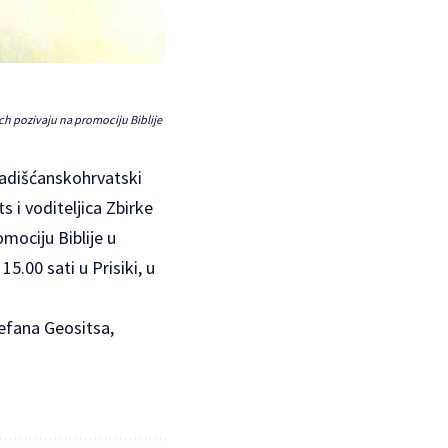
ich pozivaju na promociju Biblije
gradišćanskohrvatski
 i voditeljica Zbirke
mociju Biblije u
.00 sati u Prisiki, u
tefana Geositsa,