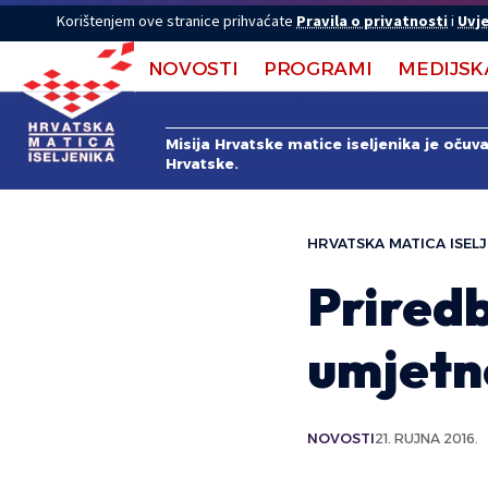
Korištenjem ove stranice prihvaćate
Pravila o privatnosti
i
Uvje
NOVOSTI
PROGRAMI
MEDIJSK
Misija Hrvatske matice iseljenika je očuv
Hrvatske.
HRVATSKA MATICA ISELJ
Prired
umjetno
NOVOSTI
21. RUJNA 2016.