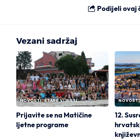
Podijeli ovaj
Vezani sadržaj
NOVOSTI
STARE VIJESTI
NOVOSTI
Prijavite se na Matičine
12. Susr
ljetne programe
hrvatsk
književ