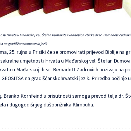
osti Hrvata u Mađarskoj vel. Štefan Dumovits i voditeljica Zbirke dr.sc. Bernadett Zadrov
A na gradišćanskohrvatski jezik
ma, 25. rujna u Prisiki će se promovirati prijevod Biblije na 
e sakralne umjetnosti Hrvata u Mađarskoj vel. Štefan Dumovits
vata u Mađarskoj dr.sc. Bernadett Zadrovich pozivaju na pro
GEOSITSA na gradišćanskohrvatski jezik. Priredba počinje u 15
g. Branko Kornfeind u prisutnosti samoga prevoditelja dr. Š
la i dugogodišnjeg dušobrižnika Klimpuha.