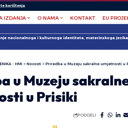
te korištenja
.
A IZDANJA
O NAMA
KONTAKT
EU PROJE
anje nacionalnoga i kulturnoga identiteta, materinskoga jezika 
ENIKA - HMI
>
Novosti
>
Priredba u Muzeju sakralne umjetnosti u P
ba u Muzeju sakraln
sti u Prisiki
PODIJELI