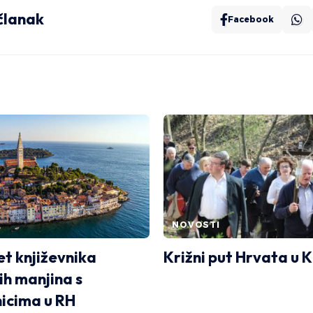
 članak
Facebook
NOVOSTI
et književnika
Križni put Hrvata u 
ih manjina s
nicima u RH