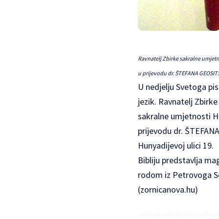
Ravnatelj Zbirke sakralne umjetn
u prijevodu dr. ŠTEFANA GEOSITS
U nedjelju Svetoga pis
jezik. Ravnatelj Zbirk
sakralne umjetnosti Hr
prijevodu dr. ŠTEFANA 
Hunyadijevoj ulici 19.
Bibliju predstavlja ma
rodom iz Petrovoga Se
(
zornicanova.hu
)