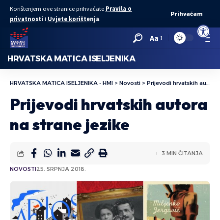
Korištenjem ove stranice prihvaćate
Pravila o
Prihvaćam
privatnosti
i
Uvjete korištenja
.
Open to
Aa
HRVATSKA MATICA ISELJENIKA
HRVATSKA MATICA ISELJENIKA - HMI
>
Novosti
>
Prijevodi hrvatskih autora na strane jezike
Prijevodi hrvatskih autora
na strane jezike
3 MIN ČITANJA
NOVOSTI
25. SRPNJA 2018.