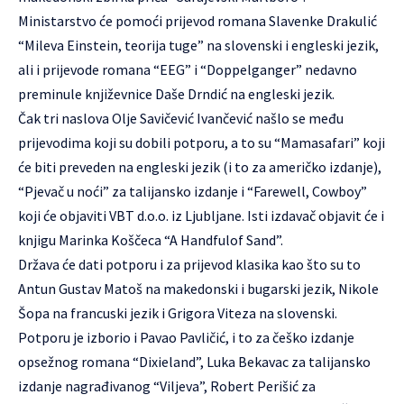
Ministarstvo će pomoći prijevod romana Slavenke Drakulić
“Mileva Einstein, teorija tuge” na slovenski i engleski jezik,
ali i prijevode romana “EEG” i “Doppelganger” nedavno
preminule književnice Daše Drndić na engleski jezik.
Čak tri naslova Olje Savičević Ivančević našlo se među
prijevodima koji su dobili potporu, a to su “Mamasafari” koji
će biti preveden na engleski jezik (i to za američko izdanje),
“Pjevač u noći” za talijansko izdanje i “Farewell, Cowboy”
koji će objaviti VBT d.o.o. iz Ljubljane. Isti izdavač objavit će i
knjigu Marinka Koščeca “A Handfulof Sand”.
Država će dati potporu i za prijevod klasika kao što su to
Antun Gustav Matoš na makedonski i bugarski jezik, Nikole
Šopa na francuski jezik i Grigora Viteza na slovenski.
Potporu je izborio i Pavao Pavličić, i to za češko izdanje
opsežnog romana “Dixieland”, Luka Bekavac za talijansko
izdanje nagrađivanog “Viljeva”, Robert Perišić za