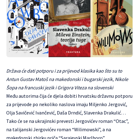
Država će dati potporu i za prijevod klasika kao što su to
Antun Gustav Matoš na makedonski i bugarski jezik, Nikole
Šopa na francuski jezik i Grigora Viteza na slovenski
Među autorima čija će djela dobiti hrvatsku državnu potporu
za prijevode po nekoliko naslova imaju Miljenko Jergović,
Olja Savičević Ivančević, Daša Drndić, Slavenka Drakulić…
Tako će se na ukrajinski prevesti Jergovićev roman “Otac”,
na talijanski Jergovićev roman “Wilimowski”, a na
makedonski zbirku priča “Sarajevski Marlboro”.