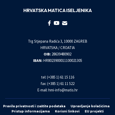
HRVATSKA MATICA ISELJENIKA
Trg Stjepana Radića 3, 10000 ZAGREB
HRVATSKA / CROATIA
OIB:
28639480902
IBAN:
HR8023900011100021305
tel: (+385 1) 61 15 116
fax: (+385 1) 61 11 522
E-mail:
hmi-info@matis.hr
Pravila privatnosti i zaštite podataka
Upravljanje kolačićima
Pristup informacijama
Korisni linkovi
EU projekti