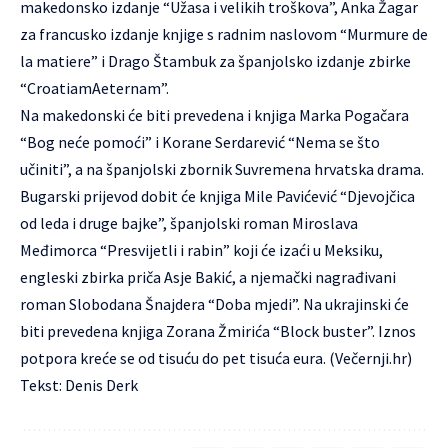
makedonsko izdanje “Užasa i velikih troškova”, Anka Žagar
za francusko izdanje knjige s radnim naslovom “Murmure de
la matiere” i Drago Štambuk za španjolsko izdanje zbirke
“CroatiamAeternam”.
Na makedonski će biti prevedena i knjiga Marka Pogačara
“Bog neće pomoći” i Korane Serdarević “Nema se što
učiniti”, a na španjolski zbornik Suvremena hrvatska drama.
Bugarski prijevod dobit će knjiga Mile Pavićević “Djevojčica
od leda i druge bajke”, španjolski roman Miroslava
Međimorca “Presvijetli i rabin” koji će izaći u Meksiku,
engleski zbirka priča Asje Bakić, a njemački nagrađivani
roman Slobodana Šnajdera “Doba mjedi”. Na ukrajinski će
biti prevedena knjiga Zorana Žmirića “Block buster”. Iznos
potpora kreće se od tisuću do pet tisuća eura. (Večernji.hr)
Tekst: Denis Derk