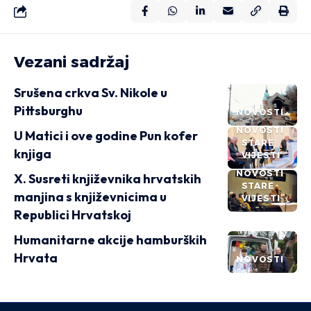
Vezani sadržaj
Srušena crkva Sv. Nikole u
Pittsburghu
NOVOSTI
NOVOSTI
U Matici i ove godine Pun kofer
STARE
knjiga
VIJESTI
NOVOSTI
X. Susreti književnika hrvatskih
STARE
manjina s književnicima u
VIJESTI
Republici Hrvatskoj
Humanitarne akcije hamburških
Hrvata
NOVOSTI