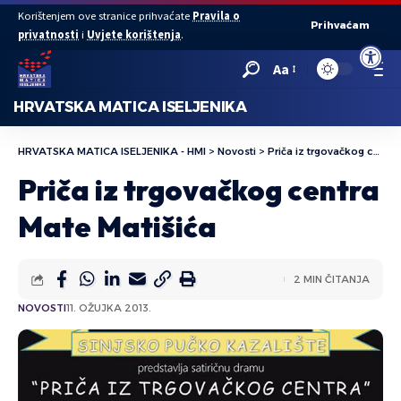
Korištenjem ove stranice prihvaćate
Pravila o
Prihvaćam
privatnosti
i
Uvjete korištenja
.
Open to
Aa
HRVATSKA MATICA ISELJENIKA
HRVATSKA MATICA ISELJENIKA - HMI
>
Novosti
>
Priča iz trgovačkog centra Mate Matišića
Priča iz trgovačkog centra
Mate Matišića
2 MIN ČITANJA
NOVOSTI
11. OŽUJKA 2013.