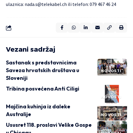
ulaznica:
nada.s@telekabel.ch
ili telefon: 079 467 46 24
Vezani sadržaj
Sastanak s predstavnicima
Saveza hrvatskih društava u
NOVOSTI
Sloveniji
Tribina posvećena Anti Ciligi
NOVOSTI
Majčina kuhinja iz daleke
Australije
NOVOSTI
Ususret 118. proslavi Velike Gospe
u Chicagu