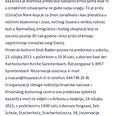
kazališta je dramska predstava nabijena emocijama koje ni
u smiješnim situacijama ne gube svoju snagu. To je priča
(čistačice Mare koja je za život zarađivala i kao plesačica u
noćnim klubovima i Joze, noćnog čuvara u velikoj robnoj
kući u Njemačkoj, emigranta i bivšeg skojevca) koji se
susreću poslije 30-tak godina i kroz priču otkrivaju
najintimnije trenutke svog života.
Hrvatski kulturni klub Baden poziva na predstavu u subotu,
23. ožujka 2013. s početkom u 19:30 sati, u dvorani Saal der
Katholischen Kirche Spreitenbach, Ratzengasse 3, 8957
Spreitenbach. Rezervacije ulaznica: e-mail
a.macan@hispeed.ch
ili ili telefon: 044 740 20 45
U organizaciji Udruge roditelja hrvatske nastave i
Hrvatskog kulturnog centra ovu predstavu ljubitelji
kazališta moći će vidjeti i u Arbonu u nedjelju, 24. ožujka
2013., s početkom u 14:00 sati, u dvorani Singsaal, Sek.
Schule, Stacherholz, Stacherholzstra. 34, (rezervacije