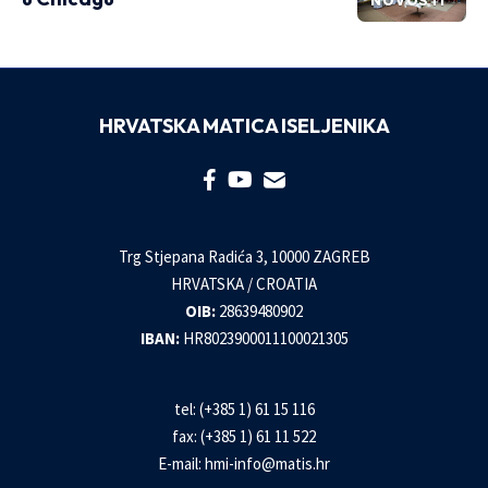
NOVOSTI
HRVATSKA MATICA ISELJENIKA
Trg Stjepana Radića 3, 10000 ZAGREB
HRVATSKA / CROATIA
OIB:
28639480902
IBAN:
HR8023900011100021305
tel: (+385 1) 61 15 116
fax: (+385 1) 61 11 522
E-mail:
hmi-info@matis.hr