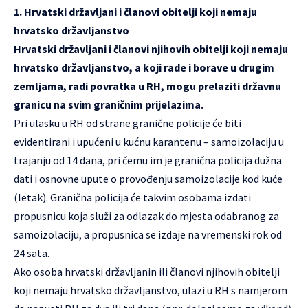
1. Hrvatski državljani i članovi obitelji koji nemaju
hrvatsko državljanstvo
Hrvatski državljani i članovi njihovih obitelji koji nemaju
hrvatsko državljanstvo, a koji rade i borave u drugim
zemljama, radi povratka u RH, mogu prelaziti državnu
granicu na svim graničnim prijelazima.
Pri ulasku u RH od strane granične policije će biti
evidentirani i upućeni u kućnu karantenu – samoizolaciju u
trajanju od 14 dana, pri čemu im je granična policija dužna
dati i osnovne upute o provođenju samoizolacije kod kuće
(letak). Granična policija će takvim osobama izdati
propusnicu koja služi za odlazak do mjesta odabranog za
samoizolaciju, a propusnica se izdaje na vremenski rok od
24 sata.
Ako osoba hrvatski državljanin ili članovi njihovih obitelji
koji nemaju hrvatsko državljanstvo, ulazi u RH s namjerom