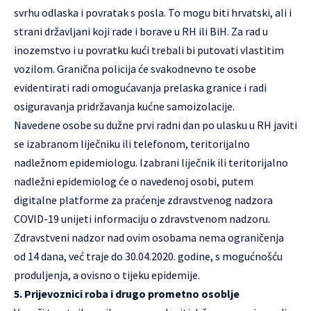
svrhu odlaska i povratak s posla. To mogu biti hrvatski, ali i
strani državljani koji rade i borave u RH ili BiH. Za rad u
inozemstvo i u povratku kući trebali bi putovati vlastitim
vozilom. Granična policija će svakodnevno te osobe
evidentirati radi omogućavanja prelaska granice i radi
osiguravanja pridržavanja kućne samoizolacije.
Navedene osobe su dužne prvi radni dan po ulasku u RH javiti
se izabranom liječniku ili telefonom, teritorijalno
nadležnom epidemiologu. Izabrani liječnik ili teritorijalno
nadležni epidemiolog će o navedenoj osobi, putem
digitalne platforme za praćenje zdravstvenog nadzora
COVID-19 unijeti informaciju o zdravstvenom nadzoru.
Zdravstveni nadzor nad ovim osobama nema ograničenja
od 14 dana, već traje do 30.04.2020. godine, s mogućnošću
produljenja, a ovisno o tijeku epidemije.
5. Prijevoznici roba i drugo prometno osoblje