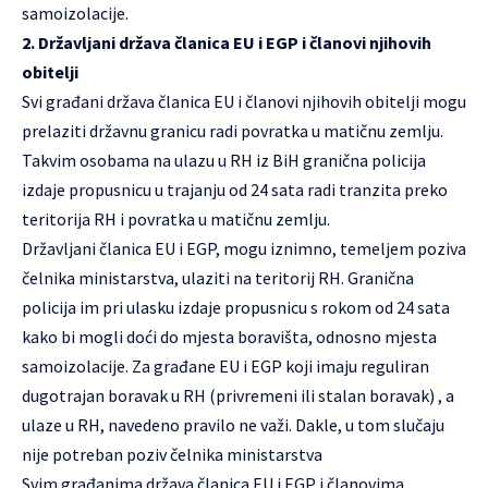
samoizolacije.
2. Državljani država članica EU i EGP i članovi njihovih
obitelji
Svi građani država članica EU i članovi njihovih obitelji mogu
prelaziti državnu granicu radi povratka u matičnu zemlju.
Takvim osobama na ulazu u RH iz BiH granična policija
izdaje propusnicu u trajanju od 24 sata radi tranzita preko
teritorija RH i povratka u matičnu zemlju.
Državljani članica EU i EGP, mogu iznimno, temeljem poziva
čelnika ministarstva, ulaziti na teritorij RH. Granična
policija im pri ulasku izdaje propusnicu s rokom od 24 sata
kako bi mogli doći do mjesta boravišta, odnosno mjesta
samoizolacije. Za građane EU i EGP koji imaju reguliran
dugotrajan boravak u RH (privremeni ili stalan boravak) , a
ulaze u RH, navedeno pravilo ne važi. Dakle, u tom slučaju
nije potreban poziv čelnika ministarstva
Svim građanima država članica EU i EGP i članovima