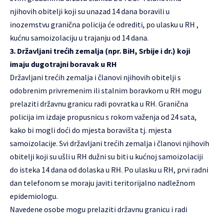
njihovih obitelji koji su unazad 14 dana boravili u
inozemstvu granična policija će odrediti, po ulasku u RH ,
kućnu samoizolaciju u trajanju od 14 dana.
3. Državljani trećih zemalja (npr. BiH, Srbije i dr.) koji
imaju dugotrajni boravak u RH
Državljani trećih zemalja i članovi njihovih obitelji s
odobrenim privremenim ili stalnim boravkom u RH mogu
prelaziti državnu granicu radi povratka u RH. Granična
policija im izdaje propusnicu s rokom važenja od 24 sata,
kako bi mogli doći do mjesta boravišta tj. mjesta
samoizolacije. Svi državljani trećih zemalja i članovi njihovih
obitelji koji su ušli u RH dužni su biti u kućnoj samoizolaciji
do isteka 14 dana od dolaska u RH. Po ulasku u RH, prvi radni
dan telefonom se moraju javiti teritorijalno nadležnom
epidemiologu.
Navedene osobe mogu prelaziti državnu granicu i radi