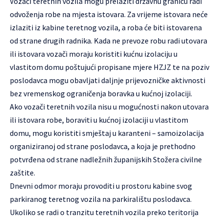
Vozači teretnih vozila mogu prelaziti državnu granicu radi
odvoženja robe na mjesta istovara. Za vrijeme istovara neće
izlaziti iz kabine teretnog vozila, a roba će biti istovarena
od strane drugih radnika. Kada ne prevoze robu radi utovara
ili istovara vozači moraju koristiti kućnu izolaciju u
vlastitom domu poštujući propisane mjere HZJZ te na poziv
poslodavca mogu obavljati daljnje prijevozničke aktivnosti
bez vremenskog ograničenja boravka u kućnoj izolaciji.
Ako vozači teretnih vozila nisu u mogućnosti nakon utovara
ili istovara robe, boraviti u kućnoj izolaciji u vlastitom
domu, mogu koristiti smještaj u karanteni – samoizolacija
organiziranoj od strane poslodavca, a koja je prethodno
potvrđena od strane nadležnih županijskih Stožera civilne
zaštite.
Dnevni odmor moraju provoditi u prostoru kabine svog
parkiranog teretnog vozila na parkiralištu poslodavca.
Ukoliko se radi o tranzitu teretnih vozila preko teritorija