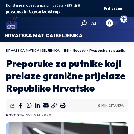
Korištenjem ove stranice prihvaćate
Pravila o
Prihvaćam
privatnosti
i
Uvjete korištenja
.
Open to
Aa
HRVATSKA MATICA ISELJENIKA
HRVATSKA MATICA ISELJENIKA - HMI
>
Novosti
>
Preporuke za putnike koji prelaze granične prijelaze Republike Hrvatske
Preporuke za putnike koji
prelaze granične prijelaze
Republike Hrvatske
9 MIN ČITANJA
NOVOSTI
4. SVIBNJA 2020.