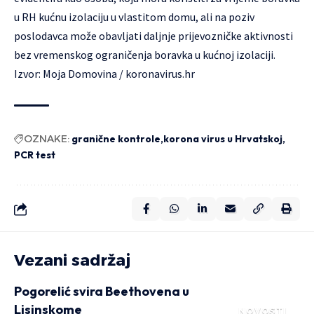
u RH kućnu izolaciju u vlastitom domu, ali na poziv
poslodavca može obavljati daljnje prijevozničke aktivnosti
bez vremenskog ograničenja boravka u kućnoj izolaciji.
Izvor:
Moja Domovina
/
koronavirus.hr
OZNAKE:
granične kontrole
korona virus u Hrvatskoj
PCR test
Vezani sadržaj
Pogorelić svira Beethovena u
Lisinskome
NOVOSTI