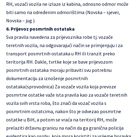
RH, vozači vozila ne izlaze iz kabina, odnosno odmor može
biti samo na određenim odmorištima (Novska – sjever,
Novska – jug ).
6. Prijevoz posmrtnih ostataka
Sva pravila navedena za prijevoznika robe tj. vozače
teretnih vozila, na odgovarajući način se primjenjuju i za
transport posmrtnih ostataka u RH ili tranzit preko
teritorija RH. Dakle, tvrtke koje se bave prijevozom
posmrtnih ostataka moraju pribaviti svu potrebnu
dokumentaciju za iznošenje posmrtnih
ostataka(sprovodnica) Za vozače vozila koja prevoze
posmrtne ostatke važe ista pravila kao za vozače teretnih
vozila svih vrsta roba, što znači da vozač vozila s
posmrtnim ostatcima, nakon što je odvezao posmrtne
ostatke u BiH, a potom se vraća na teritorij RH, može
prelaziti državnu granicu na način da ga granična policija
evidentira kao osobu, koja mora koristiti za vrijeme boravka