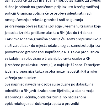
da napusti RH za dva ili tri dana (npr. dolazi samo za vikend)
dužna je odmah na graničnom prijelazu to izreći graničnoj
policiji. Granična policija će te osobe evidentirati, radi
omogućavanja prelaska granice i radi osiguranja
pridržavanja obveze kućne izolacije u vremenu trajanja koje
je osoba izrekla prilikom ulaska u RH (dva do tri dana).
Takvim osobama granična policija će izdati propusnicu koja
služi za odlazak do mjesta odabranog za samoizolaciju i za
povratak do granice radi napuštanja RH. Takva propusnica
se izdaje na rok ovisno o trajanju boravka osobe u RH
(izrečeno pri ulasku u zemlju), a najdulje 72 sata. Temeljem
izdane propusnice takva osoba može napustiti RH u roku
važenja propusnice.
Sve naprijed navedene osobe su se dužne po dolasku na
odredište u RH javiti izabranom liječniku, a ako nemaju
izabranog liječnika, onda teritorijalno nadležnom
epidemiologu radi dobivanja uputa o provedbi