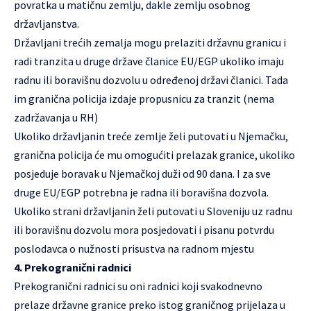
povratka u matičnu zemlju, dakle zemlju osobnog
državljanstva.
Državljani trećih zemalja mogu prelaziti državnu granicu i
radi tranzita u druge države članice EU/EGP ukoliko imaju
radnu ili boravišnu dozvolu u određenoj državi članici. Tada
im granična policija izdaje propusnicu za tranzit (nema
zadržavanja u RH)
Ukoliko državljanin treće zemlje želi putovati u Njemačku,
granična policija će mu omogućiti prelazak granice, ukoliko
posjeduje boravak u Njemačkoj duži od 90 dana. I za sve
druge EU/EGP potrebna je radna ili boravišna dozvola.
Ukoliko strani državljanin želi putovati u Sloveniju uz radnu
ili boravišnu dozvolu mora posjedovati i pisanu potvrdu
poslodavca o nužnosti prisustva na radnom mjestu
4. Prekogranični radnici
Prekogranični radnici su oni radnici koji svakodnevno
prelaze državne granice preko istog graničnog prijelaza u