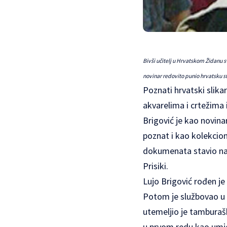
Bivši učitelj u Hrvatskom Židanu sv
novinar redovito punio hrvatsku s
Poznati hrvatski slikar
akvarelima i crtežima 
Brigović je kao novin
poznat i kao kolekciona
dokumenata stavio na 
Prisiki.
Lujo Brigović rođen je 
Potom je službovao u 
utemeljio je tamburašk
u prvom redu kao umjet