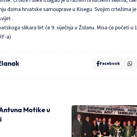
ranju doma hrvatske samouprave u Kisegu. Svojim crtežima je 
vijet .
atskoga slikara bit će 9. siječnja u Židanu. Misa će početi u
RF-a)
 članak
Facebook
 Antuna Motike u
i