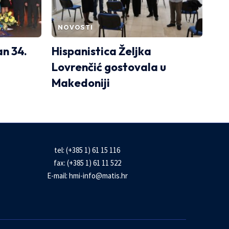
NOVOSTI
an 34.
Hispanistica Željka
Lovrenčić gostovala u
Makedoniji
tel: (+385 1) 61 15 116
fax: (+385 1) 61 11 522
E-mail:
hmi-info@matis.hr