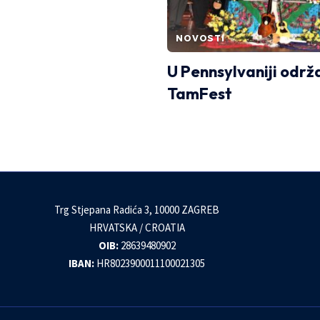
NOVOSTI
U Pennsylvaniji održ
TamFest
Trg Stjepana Radića 3, 10000 ZAGREB
HRVATSKA / CROATIA
OIB:
28639480902
IBAN:
HR8023900011100021305