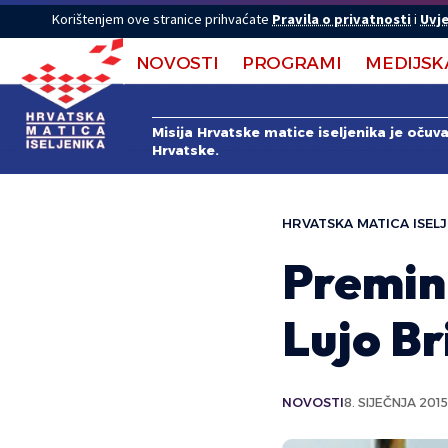
Korištenjem ove stranice prihvaćate
Pravila o privatnosti
i
Uvje
NOVOSTI
PROGRAMI
MEDIJSK
Misija Hrvatske matice iseljenika je očuv
Hrvatske.
HRVATSKA MATICA ISELJ
Preminu
Lujo Br
NOVOSTI
8. SIJEČNJA 2015