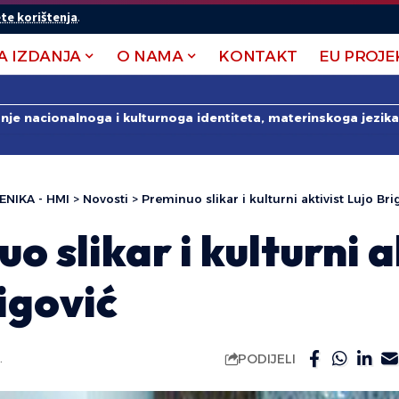
te korištenja
.
A IZDANJA
O NAMA
KONTAKT
EU PROJE
anje nacionalnoga i kulturnoga identiteta, materinskoga jezika 
ENIKA - HMI
>
Novosti
>
Preminuo slikar i kulturni aktivist Lujo Bri
o slikar i kulturni a
igović
PODIJELI
.