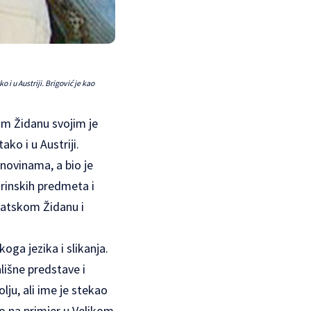
i u Austriji. Brigović je kao
kom Židanu svojim je
ko i u Austriji.
novinama, a bio je
arinskih predmeta i
vatskom Židanu i
koga jezika i slikanja.
lišne predstave i
ju, ali ime je stekao
ko na primjer u Velikom