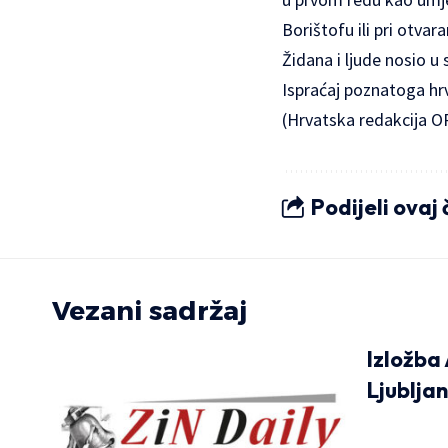
Borištofu ili pri otva
Židana i ljude nosio u s
Ispraćaj poznatoga hrv
(Hrvatska redakcija O
Podijeli ovaj
Vezani sadržaj
Izložba
Ljubljan