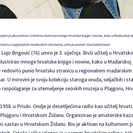
ojim je akvarelima i crtežima ilustrirao mnoge hrvatske knjige i novine, kako u Mađarskoj tako 
tranicu u regionalnim mađarskim novinama, a bio je poznat i kao kolekcionar
 Lujo Brigović (76) umro je 3. siječnja. Bivši učitelj u Hrvats
ilustrirao mnoge hrvatske knjige i novine, kako u Mađarskoj ta
ar redovito punio hrvatsku stranicu u regionalnim mađarskim 
r. U mirovini je svoju kolekciju staroga oruđa, seljačkih i st
raspolaganje za utemeljenje seoskih muzeja u Plajgoru, Hr
1938. u Prisiki. Ondje je desetljećima radio kao učitelj hrvats
Plajgoru i Hrvatskom Židanu. Organizirao je amaterske kaza
i sastav u Hrvatskom Židanu. Bio je aktivan na kulturnom pol
nik. Crteže i slike izlagao je u raznim hrvatskim selima, ta