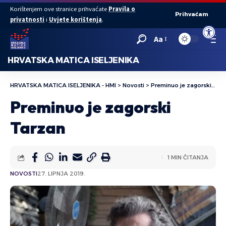
Korištenjem ove stranice prihvaćate
Pravila o
Prihvaćam
privatnosti
i
Uvjete korištenja
.
Open to
Aa
HRVATSKA MATICA ISELJENIKA
HRVATSKA MATICA ISELJENIKA - HMI
>
Novosti
>
Preminuo je zagorski Tarzan
Preminuo je zagorski
Tarzan
1 MIN ČITANJA
NOVOSTI
27. LIPNJA 2019.