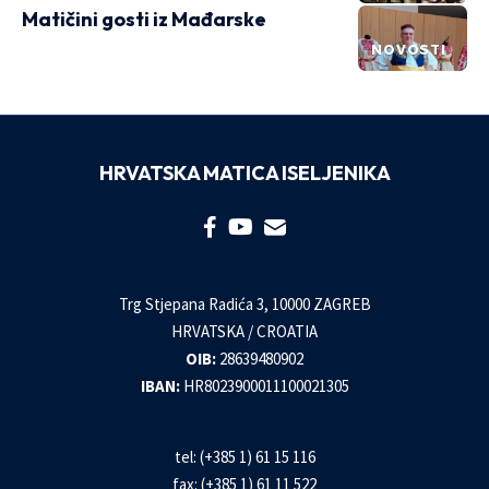
Matičini gosti iz Mađarske
NOVOSTI
HRVATSKA MATICA ISELJENIKA
Trg Stjepana Radića 3, 10000 ZAGREB
HRVATSKA / CROATIA
OIB:
28639480902
IBAN:
HR8023900011100021305
tel: (+385 1) 61 15 116
fax: (+385 1) 61 11 522