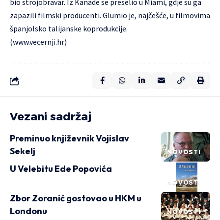
bio strojobravar. Iz Kanade se preselio u Miami, gdje su ga
zapazili filmski producenti. Glumio je, najčešće, u filmovima
španjolsko talijanske koprodukcije.
(
www.vecernji.hr
)
Vezani sadržaj
Preminuo književnik Vojislav
Sekelj
NOVOSTI
U Velebitu Ede Popovića
NOVOSTI
Zbor Zoranić gostovao u HKM u
Londonu
NOVOSTI