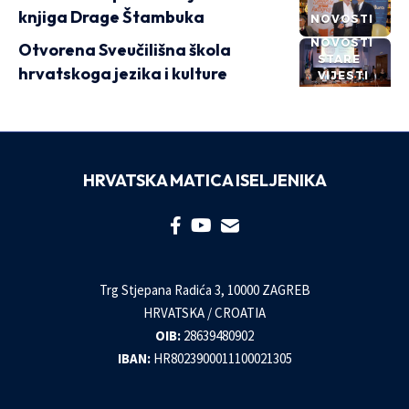
knjiga Drage Štambuka
NOVOSTI
NOVOSTI
Otvorena Sveučilišna škola
STARE
hrvatskoga jezika i kulture
VIJESTI
HRVATSKA MATICA ISELJENIKA
Trg Stjepana Radića 3, 10000 ZAGREB
HRVATSKA / CROATIA
OIB:
28639480902
IBAN:
HR8023900011100021305