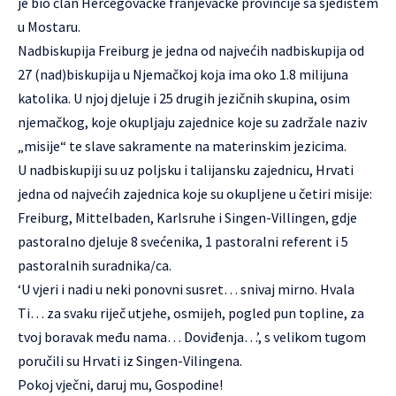
je bio član Hercegovačke franjevačke provincije sa sjedištem
u Mostaru.
Nadbiskupija Freiburg je jedna od najvećih nadbiskupija od
27 (nad)biskupija u Njemačkoj koja ima oko 1.8 milijuna
katolika. U njoj djeluje i 25 drugih jezičnih skupina, osim
njemačkog, koje okupljaju zajednice koje su zadržale naziv
„misije“ te slave sakramente na materinskim jezicima.
U nadbiskupiji su uz poljsku i talijansku zajednicu, Hrvati
jedna od najvećih zajednica koje su okupljene u četiri misije:
Freiburg, Mittelbaden, Karlsruhe i Singen-Villingen, gdje
pastoralno djeluje 8 svećenika, 1 pastoralni referent i 5
pastoralnih suradnika/ca.
‘U vjeri i nadi u neki ponovni susret… snivaj mirno. Hvala
Ti… za svaku riječ utjehe, osmijeh, pogled pun topline, za
tvoj boravak među nama… Doviđenja…’, s velikom tugom
poručili su Hrvati iz Singen-Vilingena.
Pokoj vječni, daruj mu, Gospodine!