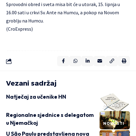
Sprovodni obred i sveta misa bit će u utorak, 15. lipnja u
16.00 sati u crkvi Sv. Ante na Humcu, a pokop na Novom
groblju na Humcu.
(CroExpress)
Vezani sadržaj
Natječaj za učenike HN
NOVOSTI
Regionalne sjednice s delegatom
u Njemačkoj
NOVOSTI
U São Paulu predstavljena nova