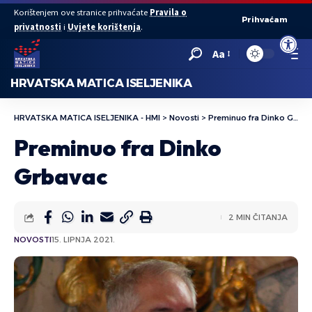
Korištenjem ove stranice prihvaćate
Pravila o
Prihvaćam
privatnosti
i
Uvjete korištenja
.
Open to
Aa
HRVATSKA MATICA ISELJENIKA
HRVATSKA MATICA ISELJENIKA - HMI
>
Novosti
>
Preminuo fra Dinko Grbavac
Preminuo fra Dinko
Grbavac
2 MIN ČITANJA
NOVOSTI
15. LIPNJA 2021.