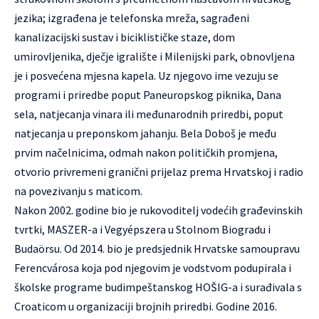
jezika; izgrađena je telefonska mreža, sagrađeni
kanalizacijski sustav i biciklističke staze, dom
umirovljenika, dječje igralište i Milenijski park, obnovljena
je i posvećena mjesna kapela. Uz njegovo ime vezuju se
programi i priredbe poput Paneuropskog piknika, Dana
sela, natjecanja vinara ili međunarodnih priredbi, poput
natjecanja u preponskom jahanju. Bela Doboš je među
prvim načelnicima, odmah nakon političkih promjena,
otvorio privremeni granični prijelaz prema Hrvatskoj i radio
na povezivanju s maticom.
Nakon 2002. godine bio je rukovoditelj vodećih građevinskih
tvrtki, MASZER-a i Vegyépszera u Stolnom Biogradu i
Budaörsu. Od 2014. bio je predsjednik Hrvatske samoupravu
Ferencvárosa koja pod njegovim je vodstvom podupirala i
školske programe budimpeštanskog HOŠIG-a i surađivala s
Croaticom u organizaciji brojnih priredbi. Godine 2016.