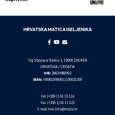
HRVATSKA MATICA ISELJENIKA
Trg Stjepana Radića 3, 10000 ZAGREB
HRVATSKA / CROATIA
OIB:
28639480902
IBAN:
HR8023900011100021305
tel: (+385 1) 61 15 116
fax: (+385 1) 61 11 522
E-mail:
hmi-info@matis.hr