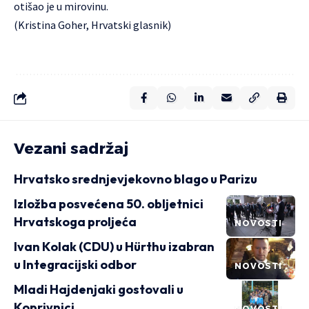
otišao je u mirovinu.
(Kristina Goher, Hrvatski glasnik)
Vezani sadržaj
Hrvatsko srednjevjekovno blago u Parizu
Izložba posvećena 50. obljetnici
Hrvatskoga proljeća
NOVOSTI
Ivan Kolak (CDU) u Hürthu izabran
u Integracijski odbor
NOVOSTI
Mladi Hajdenjaki gostovali u
Koprivnici
NOVOSTI