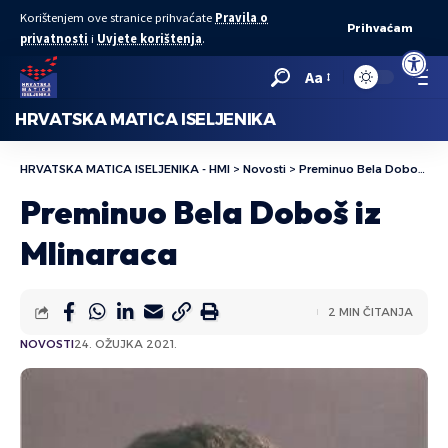
Korištenjem ove stranice prihvaćate
Pravila o
Prihvaćam
privatnosti
i
Uvjete korištenja
.
Open to
Aa
HRVATSKA MATICA ISELJENIKA
HRVATSKA MATICA ISELJENIKA - HMI
>
Novosti
>
Preminuo Bela Doboš iz Mlinaraca
Preminuo Bela Doboš iz
Mlinaraca
2 MIN ČITANJA
NOVOSTI
24. OŽUJKA 2021.