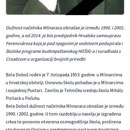
Dužnost načelnika Mlinaraca obnašao je između 1990. i 2002.
godine, a od 2014. je bio predsjednik Hrvatske samoupravu
Ferencvárosa koja je pod njegovim je vodstvom podupirala i
školske programe budimpeštanskog HOŠIG-a i surađivala s
Croaticom u organizaciji brojnih priredbi
Bela Doboš rođen je 7. listopada 1953. godine u Mlinarcima
u hrvatskoj obitelji. Osnovnu školu pohađao je u Mlinarcima
i susjednoj Pustari. Završio je Tehničku srednju školu Mihály
Pollack u Pečuhu.
Bela Doboš dužnost načelnika Mlinaraca obnašao je između
1990. i 2002. godine. U tom razdoblju u naselju je izgrađena
crkva te ponovno otvorena osmogodišnja škola, proširena
strukovnom školom s predmetnom nastavom hrvatskog