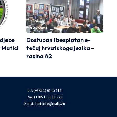
NOVOSTI
 djece
Dostupan i besplatan e-
u Matici
tečaj hrvatskoga jezika –
razina A2
tel: (+385 1) 61 15 116
fax: (+385 1) 61 11 522
E-mail:
hmi-info@matis.hr