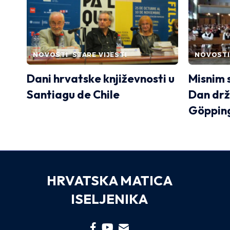
NOVOSTI
STARE VIJESTI
NOVOSTI
Dani hrvatske književnosti u
Misnim 
Santiagu de Chile
Dan drž
Göppin
HRVATSKA MATICA
ISELJENIKA