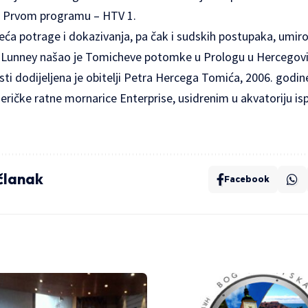
na Prvom programu – HTV 1.
eća potrage i dokazivanja, pa čak i sudskih postupaka, umiro
Lunney našao je Tomicheve potomke u Prologu u Hercegovini
ti dodijeljena je obitelji Petra Hercega Tomića, 2006. godin
ičke ratne mornarice Enterprise, usidrenim u akvatoriju isp
 članak
Facebook