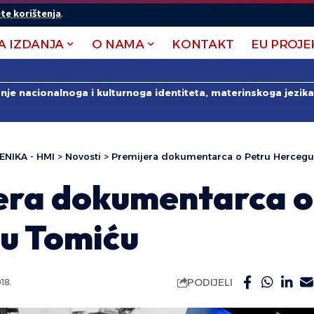
te korištenja
.
A IZDANJA
O NAMA
KONTAKT
EU PROJE
anje nacionalnoga i kulturnoga identiteta, materinskoga jezika 
ENIKA - HMI
>
Novosti
>
Premijera dokumentarca o Petru Herceg
era dokumentarca o
u Tomiću
PODIJELI
18.