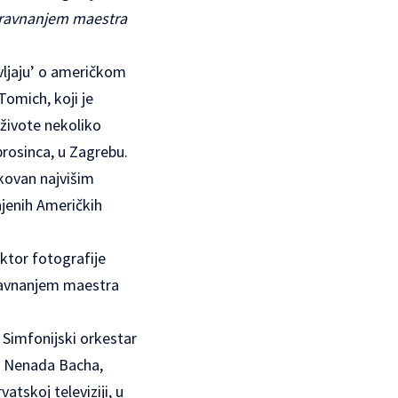
 ravnanjem maestra
avljaju’ o američkom
omich, koji je
 živote nekoliko
prosinca, u Zagrebu.
ikovan najvišim
njenih Američkih
ektor fotografije
ravnanjem maestra
 Simfonijski orkestar
u Nenada Bacha,
atskoj televiziji, u