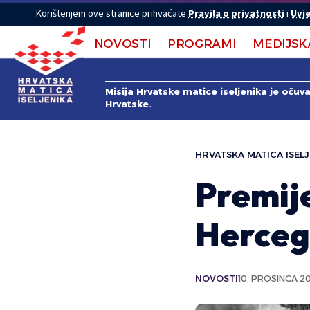
Korištenjem ove stranice prihvaćate
Pravila o privatnosti
i
Uvje
NOVOSTI
PROGRAMI
MEDIJSK
Misija Hrvatske matice iseljenika je očuv
Hrvatske.
HRVATSKA MATICA ISELJ
Premij
Herceg
NOVOSTI
10. PROSINCA 20