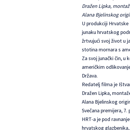
Dražen Lipka, montaž
Alana Bjelinskog origi
U produkciji Hrvatske 
junaku hrvatskog podr
žrtvujući svoj život u
stotina mornara s amer
Za svoj junački čin, u
američkim odlikovanje
Država.
Redatelj filma je Ištva
Dražen Lipka, montaž
Alana Bjelinskog origi
Svečana premijera, 7. 
HRT-a je pod ravnanje
hrvatskog glazbenika, k