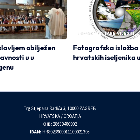
NOVOSTI
STARE VIJESTI
slavljem obilježen
Fotografska izložba
avnosti u u
hrvatskih iseljenika 
genu
Trg Stjepana Radića 3, 10000 ZAGREB
HRVATSKA / CROATIA
OIB:
28639480902
IBAN:
HR8023900011100021305