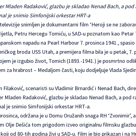
er Mladen Radaković, glazbu je skladao Nenad Bach, a pod
nal je snimio Simfonijski orkestar HRT-a
televizije snimljen je dokumentarni film ‘Heroji se ne zabor
ijetla, Petru Hercegu Tomiću, u SAD-u poznatom kao Petar T
 japanskom napadu na Pearl Harbour 7. prosinca 1941., spasio
ičkog broda USS Utah, a premijera filma bila je u petak, 7. 
 kojem je izgubio život, Tomich (1893.-1941.) je posmrtno odl
m za hrabrost – Medaljom časti, koju dodjeljuje Vlada Sjedi
n Filaković, scenaristi su Vladimir Brnardić i Nenad Bach, dir
er Mladen Radaković, glazbu je skladao Nenad Bach, a pod 
nal je snimio Simfonijski orkestar HRT-a.
prosinca, održana je u Domu Oružanih snaga RH ‘Zvonimir’, a
m Olje Dešića tom prigodom izveo originalnu filmsku glazb
oji od 80-tih godina živi u SAD-u. Film je bio prikazan i na Hrv