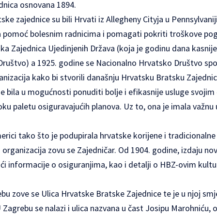
dnica osnovana 1894.
ke zajednice su bili Hrvati iz Allegheny Cityja u Pennsylvaniji 
 za pomoć bolesnim radnicima i pomagati pokriti troškove pog
ska Zajednica Ujedinjenih Država (koja je godinu dana kasni
ruštvo) a 1925. godine se Nacionalno Hrvatsko Društvo spoj
anizacija kako bi stvorili današnju Hrvatsku Bratsku Zajedn
 je bila u mogućnosti ponuditi bolje i efikasnije usluge svojim
ku paletu osiguravajućih planova. Uz to, ona je imala važnu
merici tako što je podupirala hrvatske korijene i tradicional
 organizacija zovu se Zajedničar. Od 1904. godine, izdaju nov
i informacije o osiguranjima, kao i detalji o HBZ-ovim kul
bu zove se Ulica Hrvatske Bratske Zajednice te je u njoj sm
 U Zagrebu se nalazi i ulica nazvana u čast Josipu Marohniću, 