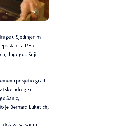
druge u Sjedinjenim
eleposlanika RH u
ich, dugogodišnji
remenu posjetio grad
vatske udruge u
ge Sanje,
o je Bernard Luketich,
la država sa samo