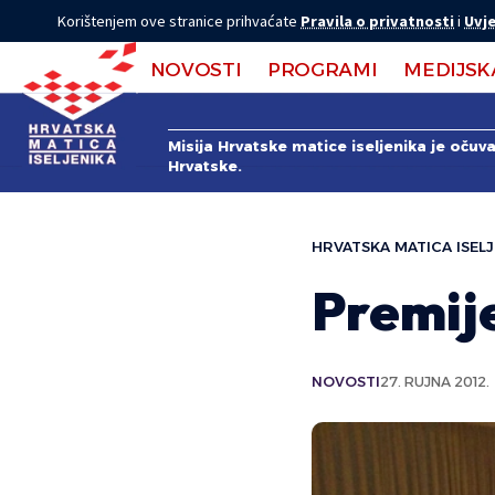
Korištenjem ove stranice prihvaćate
Pravila o privatnosti
i
Uvje
NOVOSTI
PROGRAMI
MEDIJSK
Misija Hrvatske matice iseljenika je očuv
Hrvatske.
HRVATSKA MATICA ISELJ
Premije
NOVOSTI
27. RUJNA 2012.