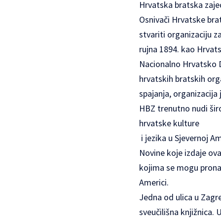
Hrvatska bratska zaje
Osnivači Hrvatske brats
stvariti organizaciju
rujna 1894. kao Hrvat
Nacionalno Hrvatsko D
hrvatskih bratskih org
spajanja, organizacija
HBZ trenutno nudi širo
hrvatske kulture
i jezika u Sjevernoj A
Novine koje izdaje ova
kojima se mogu pronać
Americi.
Jedna od ulica u Zagre
sveučilišna knjižnica.