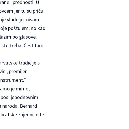
trane i prednosti. U
ovcem jer tu su priču
moje vlade jer nisam
 koje poštujem, no kad
olazim po glasove.
 što treba. Čestitam
rvatske tradicije s
ini, premijer
instrument.”.
tamo je mirno,
u poslijepodnevnim
h naroda. Bernard
bratske zajednice te