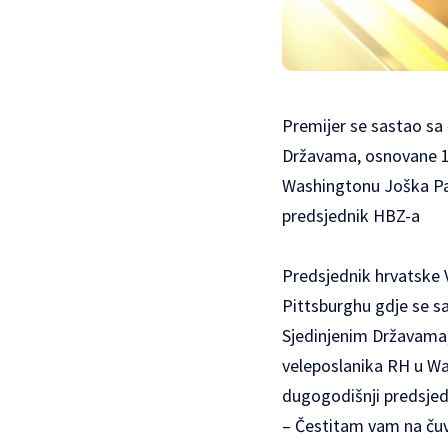
Premijer se sastao sa 
Državama, osnovane 189
Washingtonu Joška Par
predsjednik HBZ-a
Predsjednik hrvatske 
Pittsburghu gdje se s
Sjedinjenim Državama, 
veleposlanika RH u Wa
dugogodišnji predsjed
– Čestitam vam na čuva