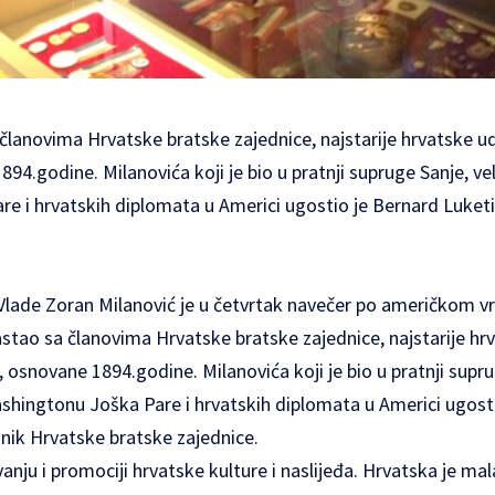
članovima Hrvatske bratske zajednice, najstarije hrvatske u
4.godine. Milanovića koji je bio u pratnji supruge Sanje, v
e i hrvatskih diplomata u Americi ugostio je Bernard Luket
Vlade Zoran Milanović je u četvrtak navečer po američkom v
astao sa članovima Hrvatske bratske zajednice, najstarije hr
osnovane 1894.godine. Milanovića koji je bio u pratnji supru
shingtonu Joška Pare i hrvatskih diplomata u Americi ugosti
nik Hrvatske bratske zajednice.
nju i promociji hrvatske kulture i naslijeđa. Hrvatska je ma