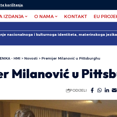
te korištenja
.
A IZDANJA
O NAMA
KONTAKT
EU PROJE
anje nacionalnoga i kulturnoga identiteta, materinskoga jezika 
ENIKA - HMI
>
Novosti
>
Premijer Milanović u Pittsburghu
r Milanović u Pitts
PODIJELI