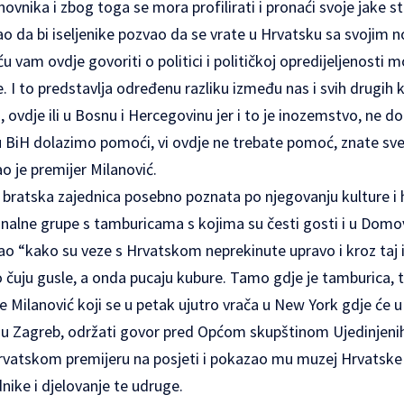
tanovnika i zbog toga se mora profilirati i pronaći svoje jake s
 da bi iseljenike pozvao da se vrate u Hrvatsku sa svojim n
u vam ovdje govoriti o politici i političkoj opredijeljenosti 
 I to predstavlja određenu razliku između nas i svih drugih
ovdje ili u Bosnu i Hercegovinu jer i to je inozemstvo, ne d
u BiH dolazimo pomoći, vi ovdje ne trebate pomoć, znate sve
o je premijer Milanović.
 bratska zajednica posebno poznata po njegovanju kulture i h
nalne grupe s tamburicama s kojima su česti gosti i u Domov
ao “kako su veze s Hrvatskom neprekinute upravo i kroz taj 
o čuju gusle, a onda pucaju kubure. Tamo gdje je tamburica, 
e Milanović koji se u petak ujutro vrača u New York gdje će 
a u Zagreb, održati govor pred Općom skupštinom Ujedinjeni
hrvatskom premijeru na posjeti i pokazao mu muzej Hrvatske 
nike i djelovanje te udruge.