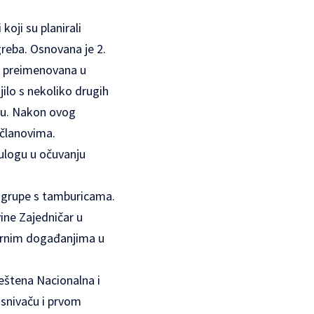
koji su planirali
reba. Osnovana je 2.
je preimenovana u
ilo s nekoliko drugih
icu. Nakon ovog
 članovima.
 ulogu u očuvanju
ne grupe s tamburicama.
ine Zajedničar u
turnim događanjima u
ještena Nacionalna i
osnivaču i prvom