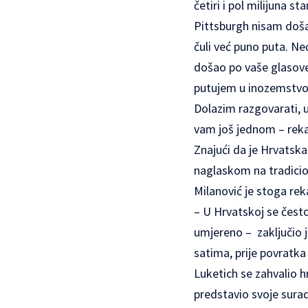
četiri i pol milijuna s
Pittsburgh nisam došao
čuli već puno puta. Neć
došao po vaše glasove.
putujem u inozemstvo, 
Dolazim razgovarati, 
vam još jednom – reka
Znajući da je Hrvatska
naglaskom na tradicio
Milanović je stoga rek
– U Hrvatskoj se čest
umjereno – zaključio j
satima, prije povratk
Luketich se zahvalio 
predstavio svoje surad