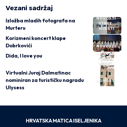
Vezani sadržaj
NOVOSTI
Izložba mladih fotografa na
STARE
Murteru
VIJESTI
Korizmeni koncert klape
Dobrkovići
NOVOSTI
NOVOSTI
Dida, I love you
STARE
VIJESTI
Virtualni Juraj Dalmatinac
nominiran za turističku nagradu
NOVOSTI
Ulysess
HRVATSKA MATICA ISELJENIKA