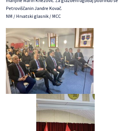
manjine Marin Knezović. Za glazbeni ugođaj pobrinuo se
Petroviščanin Jandre Kovač.
NM / Hrvatski glasnik / MCC