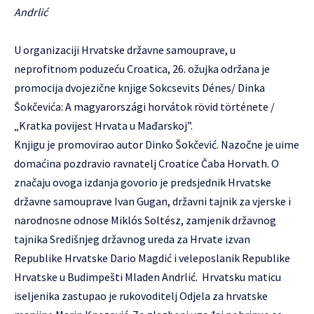
Andrlić
U organizaciji Hrvatske državne samouprave, u
neprofitnom poduzeću Croatica, 26. ožujka održana je
promocija dvojezične knjige Sokcsevits Dénes/ Dinka
Šokčevića: A magyarországi horvátok rövid története /
„Kratka povijest Hrvata u Mađarskoj”.
Knjigu je promovirao autor Dinko Šokčević. Nazočne je uime
domaćina pozdravio ravnatelj Croatice Čaba Horvath. O
značaju ovoga izdanja govorio je predsjednik Hrvatske
državne samouprave Ivan Gugan, državni tajnik za vjerske i
narodnosne odnose Miklós Soltész, zamjenik državnog
tajnika Središnjeg državnog ureda za Hrvate izvan
Republike Hrvatske Dario Magdić i veleposlanik Republike
Hrvatske u Budimpešti Mladen Andrlić. Hrvatsku maticu
iseljenika zastupao je rukovoditelj Odjela za hrvatske