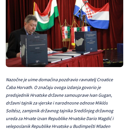
Nazočne je uime domaćina pozdravio ravnatelj Croatice
Čaba Horvath. O značaju ovoga izdanja govorio je
predsjednik Hrvatske državne samouprave Ivan Gugan,
državni tajnik za vjerske i narodnosne odnose Miklós
Soltész, zamjenik državnog tajnika Središnjeg državnog
ureda za Hrvate izvan Republike Hrvatske Dario Magdić i
veleposlanik Republike Hrvatske u Budimpešti Mladen