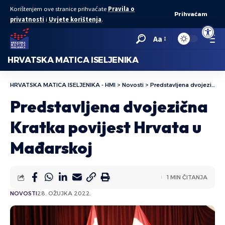
Korištenjem ove stranice prihvaćate
Pravila o
Prihvaćam
privatnosti
i
Uvjete korištenja
.
Open to
Aa
HRVATSKA MATICA ISELJENIKA
HRVATSKA MATICA ISELJENIKA - HMI
>
Novosti
>
Predstavljena dvojezična Kratka povijest Hrvata u Mađarskoj
Predstavljena dvojezična
Kratka povijest Hrvata u
Mađarskoj
1 MIN ČITANJA
NOVOSTI
28. OŽUJKA 2022.