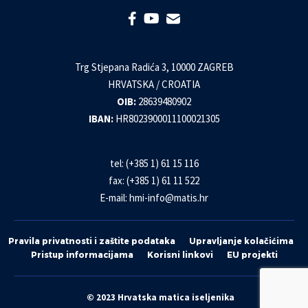
Trg Stjepana Radića 3, 10000 ZAGREB
HRVATSKA / CROATIA
OIB:
28639480902
IBAN:
HR8023900011100021305
tel: (+385 1) 61 15 116
fax: (+385 1) 61 11 522
E-mail:
hmi-info@matis.hr
Pravila privatnosti i zaštite podataka
Upravljanje kolačićima
Pristup informacijama
Korisni linkovi
EU projekti
© 2023 Hrvatska matica iseljenika