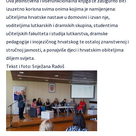
Ova jedinstvena i višefunkcionalna knjiga će zasigurno biti
izuzetno korisna svima onima kojima je namijenjena:
učiteljima hrvatske nastave u domovini i izvan nje,
voditeljima lutkarskih i dramskih skupina, studentima
učiteljskih fakulteta i studija lutkarstva, dramske
pedagogije i inojezičnog hrvatskog te ostaloj znanstvenoj i
stručnoj javnosti, a ponajviše djeci i hrvatskim obiteljima
diljem svijeta.
Tekst i foto: Snježana Radoš