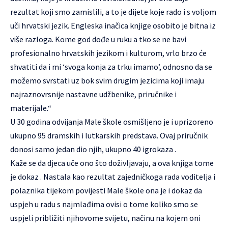
rezultat koji smo zamislili, a to je dijete koje rado i s voljom
uči hrvatski jezik. Engleska inačica knjige osobito je bitna iz
više razloga. Kome god dođe u ruku a tko se ne bavi
profesionalno hrvatskih jezikom i kulturom, vrlo brzo će
shvatiti da i mi ‘svoga konja za trku imamo’, odnosno da se
možemo svrstati uz bok svim drugim jezicima koji imaju
najraznovrsnije nastavne udžbenike, priručnike i
materijale.“
U 30 godina odvijanja Male škole osmišljeno je i uprizoreno
ukupno 95 dramskih i lutkarskih predstava. Ovaj priručnik
donosi samo jedan dio njih, ukupno 40 igrokaza .
Kaže se da djeca uče ono što doživljavaju, a ova knjiga tome
je dokaz . Nastala kao rezultat zajedničkoga rada voditelja i
polaznika tijekom povijesti Male škole ona je i dokaz da
uspjeh u radu s najmlađima ovisi o tome koliko smo se
uspjeli približiti njihovome svijetu, načinu na kojem oni