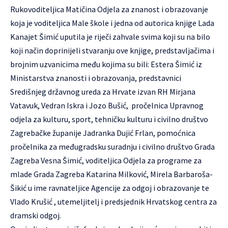
Rukovoditeljica Matičina Odjela za znanost i obrazovanje
koja je voditeljica Male škole i jedna od autorica knjige Lada
Kanajet Šimić uputila je riječi zahvale svima koji su na bilo
koji način doprinijeli stvaranju ove knjige, predstavljačima i
brojnim uzvanicima među kojima su bili: Estera Šimić iz
Ministarstva znanosti i obrazovanja, predstavnici
Središnjeg državnog ureda za Hrvate izvan RH Mirjana
Vatavuk, Vedran Iskra i Jozo Bušić, pročelnica Upravnog
odjela za kulturu, sport, tehničku kulturu i civilno društvo
Zagrebačke županije Jadranka Dujić Frlan, pomoćnica
pročelnika za međugradsku suradnju i civilno društvo Grada
Zagreba Vesna Šimić, voditeljica Odjela za programe za
mlade Grada Zagreba Katarina Milković, Mirela Barbaroša-
Šikić u ime ravnateljice Agencije za odgoj i obrazovanje te
Vlado Krušić , utemeljitelj i predsjednik Hrvatskog centra za
dramski odgoj.