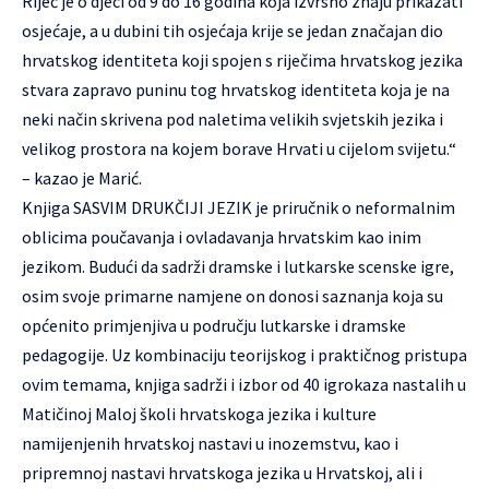
Riječ je o djeci od 9 do 16 godina koja izvrsno znaju prikazati
osjećaje, a u dubini tih osjećaja krije se jedan značajan dio
hrvatskog identiteta koji spojen s riječima hrvatskog jezika
stvara zapravo puninu tog hrvatskog identiteta koja je na
neki način skrivena pod naletima velikih svjetskih jezika i
velikog prostora na kojem borave Hrvati u cijelom svijetu.“
– kazao je Marić.
Knjiga SASVIM DRUKČIJI JEZIK je priručnik o neformalnim
oblicima poučavanja i ovladavanja hrvatskim kao inim
jezikom. Budući da sadrži dramske i lutkarske scenske igre,
osim svoje primarne namjene on donosi saznanja koja su
općenito primjenjiva u području lutkarske i dramske
pedagogije. Uz kombinaciju teorijskog i praktičnog pristupa
ovim temama, knjiga sadrži i izbor od 40 igrokaza nastalih u
Matičinoj Maloj školi hrvatskoga jezika i kulture
namijenjenih hrvatskoj nastavi u inozemstvu, kao i
pripremnoj nastavi hrvatskoga jezika u Hrvatskoj, ali i