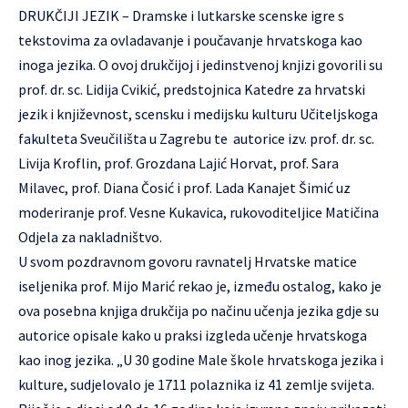
DRUKČIJI JEZIK – Dramske i lutkarske scenske igre s
tekstovima za ovladavanje i poučavanje hrvatskoga kao
inoga jezika. O ovoj drukčijoj i jedinstvenoj knjizi govorili su
prof. dr. sc. Lidija Cvikić, predstojnica Katedre za hrvatski
jezik i književnost, scensku i medijsku kulturu Učiteljskoga
fakulteta Sveučilišta u Zagrebu te autorice izv. prof. dr. sc.
Livija Kroflin, prof. Grozdana Lajić Horvat, prof. Sara
Milavec, prof. Diana Čosić i prof. Lada Kanajet Šimić uz
moderiranje prof. Vesne Kukavica, rukovoditeljice Matičina
Odjela za nakladništvo.
U svom pozdravnom govoru ravnatelj Hrvatske matice
iseljenika prof. Mijo Marić rekao je, između ostalog, kako je
ova posebna knjiga drukčija po načinu učenja jezika gdje su
autorice opisale kako u praksi izgleda učenje hrvatskoga
kao inog jezika. „U 30 godine Male škole hrvatskoga jezika i
kulture, sudjelovalo je 1711 polaznika iz 41 zemlje svijeta.