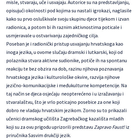
misle, stvaraju, uče i usvajaju. Autorice su na predstavljanju,
opisujući okolnosti pod kojima su nastali igrokazi, naglasile
kako su prvo osluškivale svoju skupinu djece tijekom i izvan
radionica, a potom bi ih raznim aktivnostima poticale i
usmjeravale u ostvarivanju zajedničkog cilja.
Poseban je i radionički pristup usvajanju hrvatskoga kao
inoga jezika, u ovome slučaju dramski i lutkarski, koji od
polaznika stvara aktivne sudionike, potiče ih na spontanu
reakciju te bez obzira na dob, razinu njihova poznavanja
hrvatskoga jezika i kulturološke okvire, razvija njihove
jezično-komunikacijske i međukulturne kompetencije. Na
taj način se djeca osjećaju neopterećeno i u izražavanju i
stvaralaštvu, što je vrlo poticajno posebice za one koji
dobro ne vladaju hrvatskim jezikom. Zorno su to prikazali
učenici dramskog učilišta Zagrebačkog kazališta mladih
koji su za ovu prigodu uprizorili predstavu
Zapravo Faust!
iz
priručnika Sasvim drukčiji jezik.