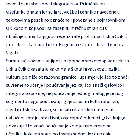
redovitoj nastavi hrvatskoga jezika. Priručnik je i
višefunkcionalan jer su igre, vježbe i tehnike navedene u
tekstovima posebno označene i povezane s pojmovnikom i
QR kodom koji vodi na zasebnu mrežnu stranicu s
objašnjenjima. Knjigu su recenzirale prof. dr. sc. Lidija Cvikić,
prof. dr. sc. Tamara Turza-Bogdan i izv. prof. dr. sc. Teodora
Vigato.
Sumirajući važnost knjige iz odgojno obrazovnog konteksta
Lidija Cvikić kazala je kako Mala škola hrvatskoga jezika i
kulture pomiče obrazovne granice i uprimjeruje što to znači
suvremeno učenje i poučavanje jezika, što znači cjelovito i
integrirano učenje, ne poučavanje jednog malog jezičnog
segmenta nego poučavanje gdje su osim kulturoloških,
identitetskih sadržaja, scenskih i dramskih elemenata
uključeni i brojni afektivni, osjećajni čimbenici. „Ova knjiga
pokazuje što znači poučavanje koje je usmjereno na
učenika, koje je kreativno i svrsishodno, jer ono daje