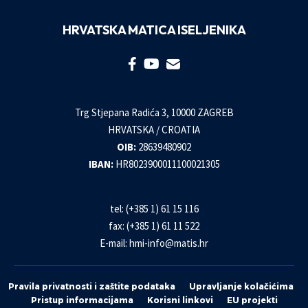
HRVATSKA MATICA ISELJENIKA
Trg Stjepana Radića 3, 10000 ZAGREB
HRVATSKA / CROATIA
OIB:
28639480902
IBAN:
HR8023900011100021305
tel: (+385 1) 61 15 116
fax: (+385 1) 61 11 522
E-mail:
hmi-info@matis.hr
Pravila privatnosti i zaštite podataka
Upravljanje kolačićima
Pristup informacijama
Korisni linkovi
EU projekti