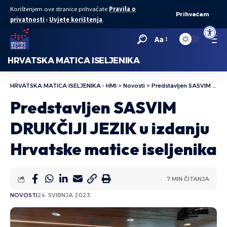
Korištenjem ove stranice prihvaćate
Pravila o
Prihvaćam
privatnosti
i
Uvjete korištenja
.
Open to
Aa
HRVATSKA MATICA ISELJENIKA
HRVATSKA MATICA ISELJENIKA - HMI
>
Novosti
>
Predstavljen SASVIM DRUKČIJI JEZIK u izdanju Hrvatske matice iseljenika
Predstavljen SASVIM
DRUKČIJI JEZIK u izdanju
Hrvatske matice iseljenika
7 MIN ČITANJA
NOVOSTI
24. SVIBNJA 2023.